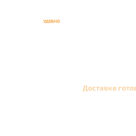
УДОБНО
Вы можете заказать кальян домой в любое
время, а заберем когда Вам удобно
Доставка гото
Оперативная круглосуточная доставка кальяна