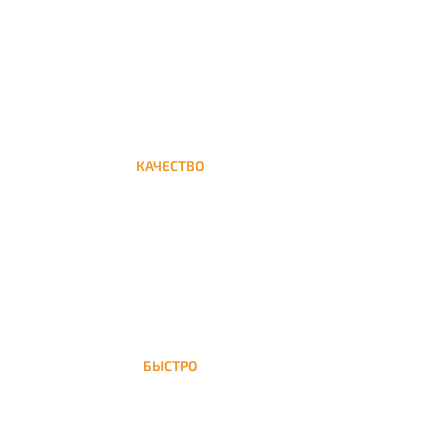
Круглосуточная доставка кальяна на дом до
КАЧЕСТВО
Мы дорожим своим именем, а потому и
кальяны и сервис на высшем уровне
БЫСТРО
На доставка кальяна осуществляется в
течение ±1 часа