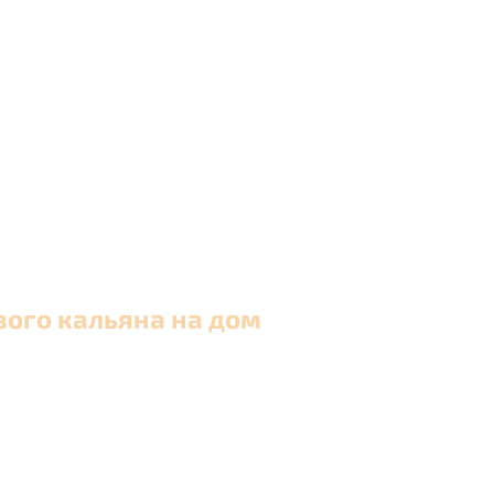
вого кальяна на дом
 в Москве и близлежащих районах Московской обла