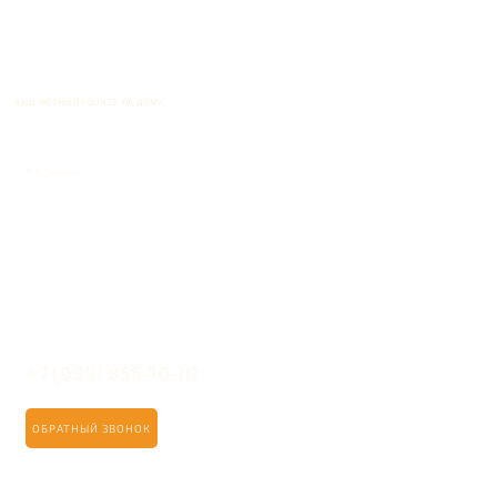
ВАШ УЮТНЫЙ LOUNGE НА ДОМУ
Кальяны
+7 (999) 855-10-10
ОБРАТНЫЙ ЗВОНОК