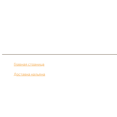
Главная страница
›
Доставка кальяна
›
Доставка кальяна рядом с метро Метрогородок 24 часа в с