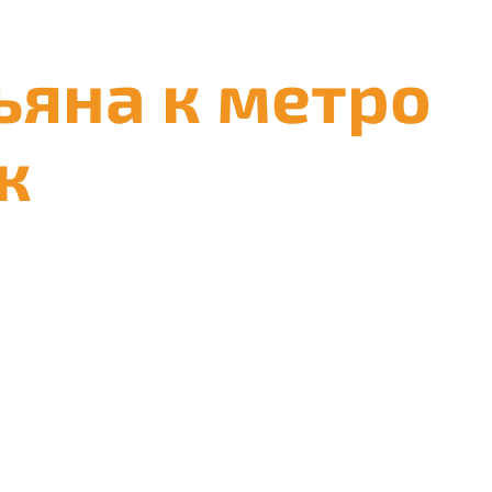
ьяна к метро
к