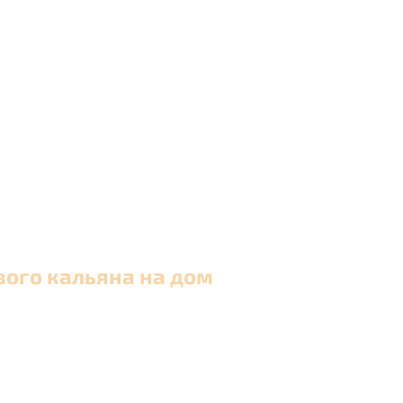
вого кальяна на дом
 в Москве и близлежащих районах Московской обла