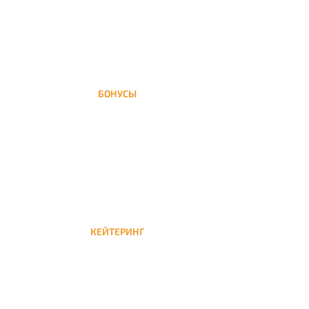
БОНУСЫ
Заказать доставку кальяна на дом — значит
получить бонусы для следующей
КЕЙТЕРИНГ
Кейтеринг — доставка кальяна на час или
несколько при обслуживании вечеринок