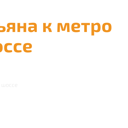
ьяна к метро
оссе
 шоссе