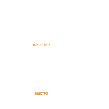
Круглосуточная доставка кальяна на дом до
Пятницкое шоссе
КАЧЕСТВО
Мы дорожим своим именем, а потому и
кальяны и сервис на высшем уровне
БЫСТРО
На Пятницкое шоссе доставка кальяна
осуществляется в течение ±1 часа