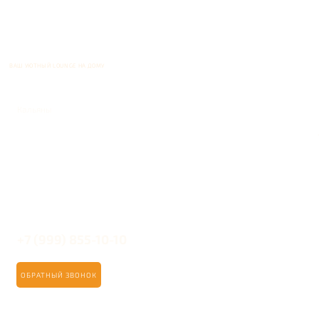
ВАШ УЮТНЫЙ LOUNGE НА ДОМУ
Кальяны
+7 (999) 855-10-10
ОБРАТНЫЙ ЗВОНОК