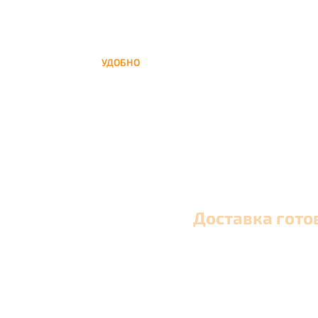
УДОБНО
Вы можете заказать кальян домой в любое
время, а заберем когда Вам удобно
Доставка гото
Оперативная круглосуточная доставка кальяна