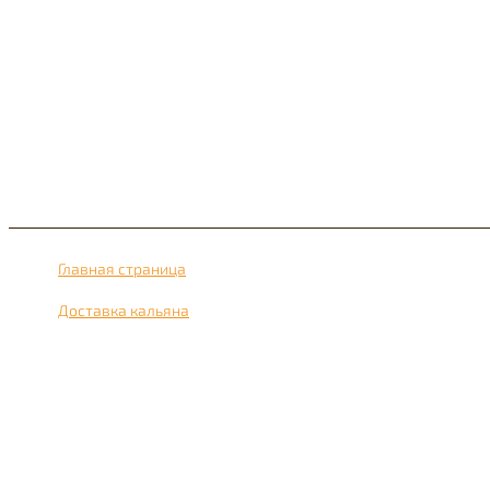
Главная страница
›
Доставка кальяна
›
Доставка кальяна рядом с метро Пятницкое шоссе 24 часа в