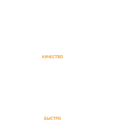
Круглосуточная доставка кальяна на дом до
Одинцово
КАЧЕСТВО
Мы дорожим своим именем, а потому и
кальяны и сервис на высшем уровне
БЫСТРО
На Одинцово доставка кальяна
осуществляется в течение ±1 часа