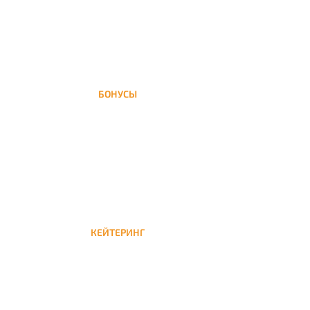
БОНУСЫ
Заказать доставку кальяна на дом — значит
получить бонусы для следующей
КЕЙТЕРИНГ
Кейтеринг — доставка кальяна на час или
несколько при обслуживании вечеринок