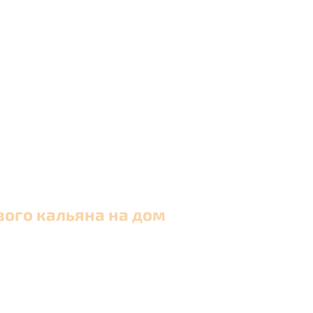
вого кальяна на дом
 в Москве и близлежащих районах Московской обла