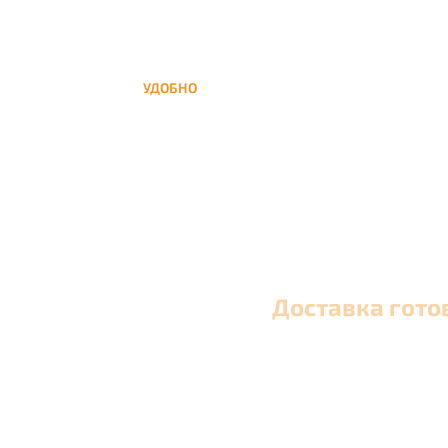
УДОБНО
Вы можете заказать кальян домой в любое
время, а заберем когда Вам удобно
Доставка гото
Оперативная круглосуточная доставка кальяна