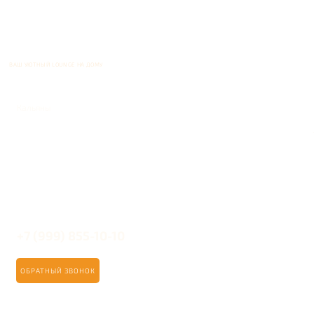
ВАШ УЮТНЫЙ LOUNGE НА ДОМУ
Кальяны
+7 (999) 855-10-10
ОБРАТНЫЙ ЗВОНОК