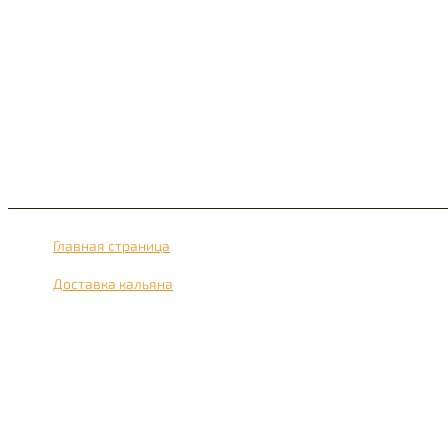
Главная страница
›
Доставка кальяна
›
Доставка кальяна рядом с метро Одинцово 24 часа в сутки