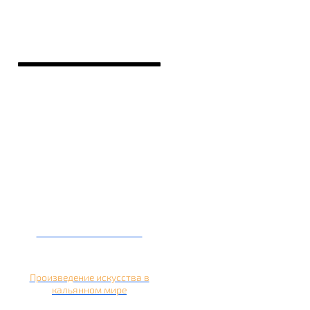
Кальян на банане
Произведение искусства в
кальянном мире