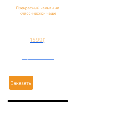
Прекрасный кальян на
классической чаше
1599
₽
Вторая чаша +499
₽
Заказать