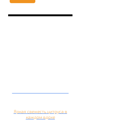
Кальян на апельсине
Яркая свежесть цитруса в
каждом вдохе