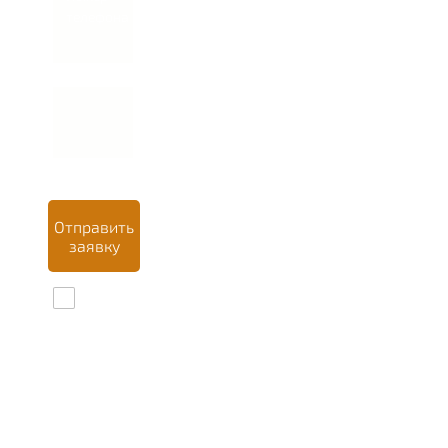
телефона *
Отправить
заявку
Даю
согласие на
обработку
персональных
данных