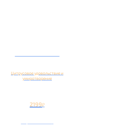
Кальян на помело
Цитрусовое удовольствие и
умиротворение
2199
₽
Вторая чаша +1199
₽