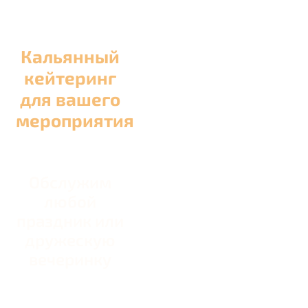
Кальянный
кейтеринг
для вашего
мероприятия
Обслужим
любой
праздник или
дружескую
вечеринку