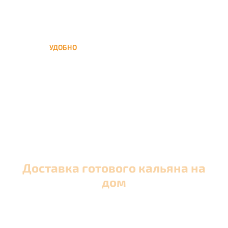
УДОБНО
Вы можете заказать кальян
домой в любое время, а
заберем когда Вам удобно
Доставка готового кальяна на
дом
Оперативная круглосуточная доставка кальяна