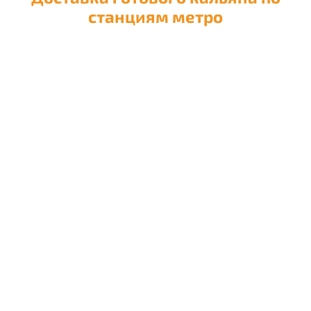
станциям метро
Доставка кальяна на
Авиамоторную
Доставка кальяна на
Автозаводскую
Доставка кальяна на
Академическую
Доставка кальяна на
Александровский сад
Доставка кальяна на
Алексеевскую
Доставка кальяна на
Алма-Атинскую