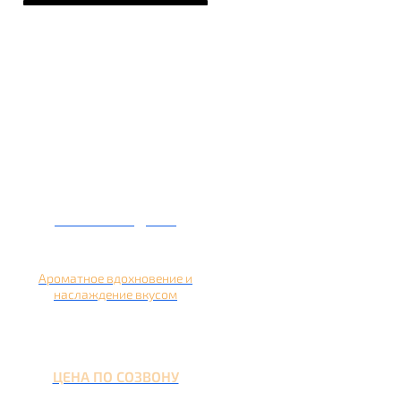
Кальян на дыне
Ароматное вдохновение и
наслаждение вкусом
ЦЕНА ПО СОЗВОНУ