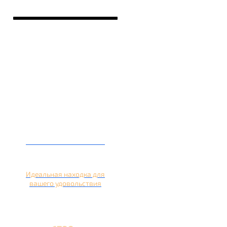
Кальян на лимоне
Идеальная находка для
вашего удовольствия