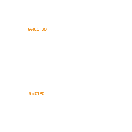
КАЧЕСТВО
Мы дорожим своим именем,
а потому и кальяны и сервис
на высшем уровне
БЫСТРО
На Трубную доставка
кальяна осуществляется в
течение ±1 часа