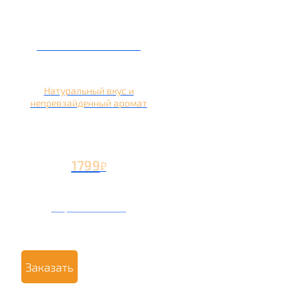
Кальян на яблоке
Натуральный вкус и
непревзайденный аромат
1799
₽
Вторая чаша +799
₽
Заказать