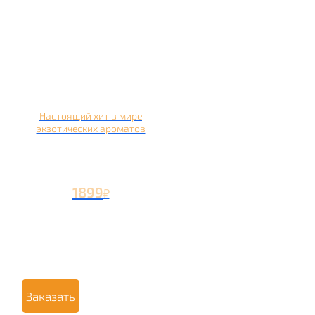
Кальян на кокосе
Настоящий хит в мире
экзотических ароматов
1899
₽
Вторая чаша +899
₽
Заказать