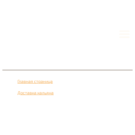
Главная страница
›
Доставка кальяна
›
Доставка кальяна рядом с метро Трубная 24 часа в
сутки