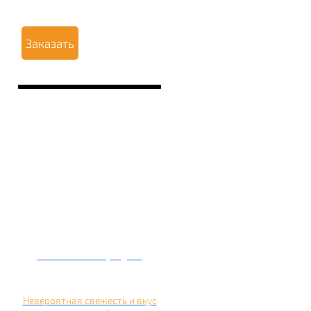
Заказать
Кальян на арбузе
Невероятная свежесть и вкус