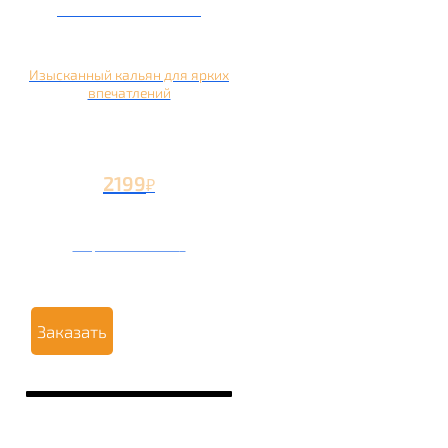
Кальян на манго
Изысканный кальян для ярких
впечатлений
2199
₽
Вторая чаша +1199
₽
Заказать