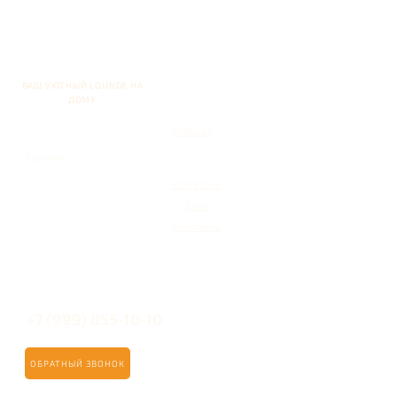
ВАШ УЮТНЫЙ LOUNGE НА
ДОМУ
Главная
Кальяны
Кейтеринг
Блог
Контакты
+7 (999) 855-10-10
ОБРАТНЫЙ ЗВОНОК