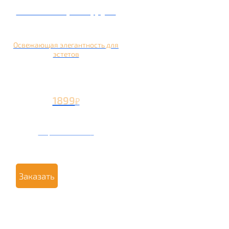
Кальян на грейпфруте
Освежающая элегантность для
эстетов
1899
₽
Вторая чаша +799
₽
Заказать