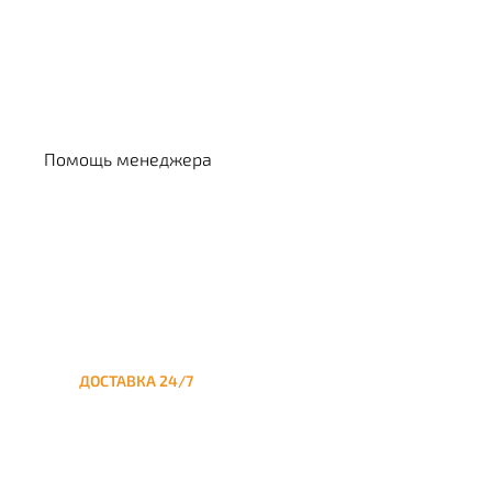
Выбрать кальян
Помощь менеджера
ДОСТАВКА 24/7
Круглосуточная доставка
кальяна на дом до Трубной