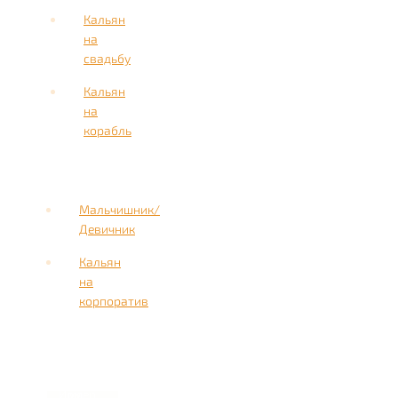
Кальян
на
свадьбу
Кальян
на
корабль
Мальчишник/
Девичник
Кальян
на
корпоратив
Имя
Номер