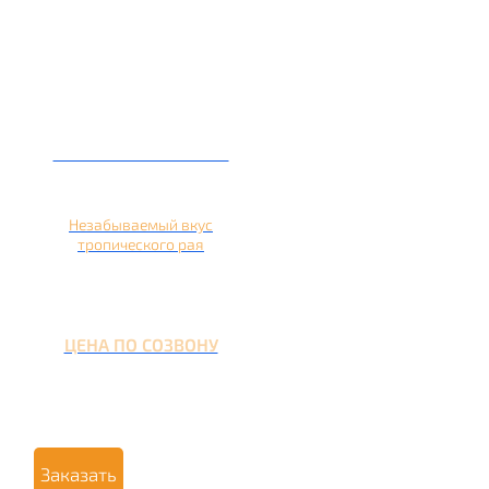
Кальян на ананасе
Незабываемый вкус
тропического рая
ЦЕНА ПО СОЗВОНУ
Заказать