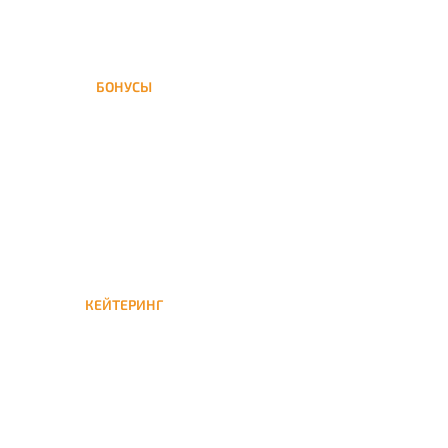
БОНУСЫ
Заказать доставку кальяна
на дом — значит получить
бонусы для следующей
КЕЙТЕРИНГ
Кейтеринг — доставка
кальяна на час или
несколько при
обслуживании вечеринок