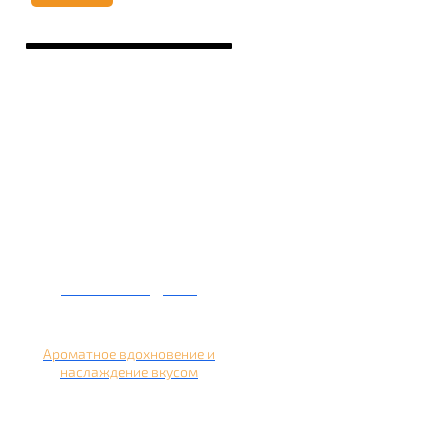
Кальян на дыне
Ароматное вдохновение и
наслаждение вкусом