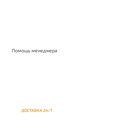
Выбрать кальян
Помощь менеджера
ДОСТАВКА 24/7
Круглосуточная доставка
кальяна на дом до
Алексеевской