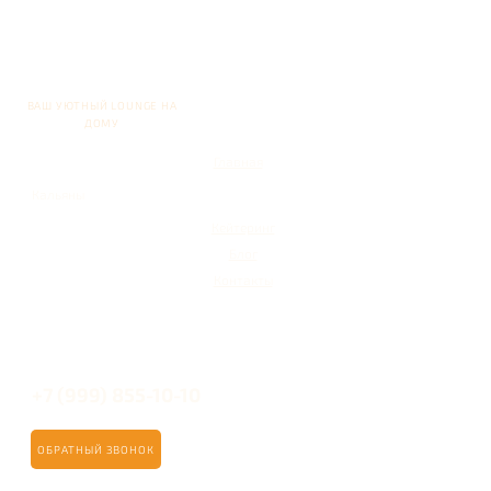
ВАШ УЮТНЫЙ LOUNGE НА
ДОМУ
Главная
Кальяны
Кейтеринг
Блог
Контакты
+7 (999) 855-10-10
ОБРАТНЫЙ ЗВОНОК