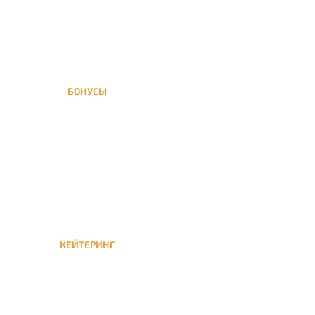
БОНУСЫ
Заказать доставку кальяна
на дом — значит получить
бонусы для следующей
КЕЙТЕРИНГ
Кейтеринг — доставка
кальяна на час или
несколько при
обслуживании вечеринок