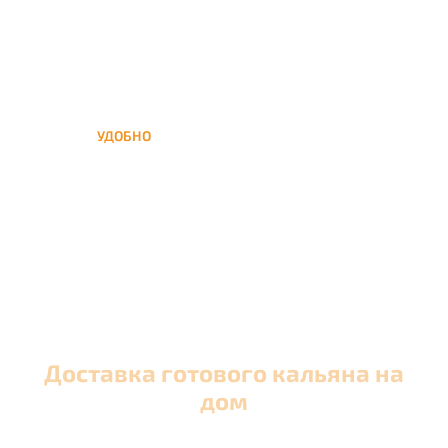
УДОБНО
Вы можете заказать кальян
домой в любое время, а
заберем когда Вам удобно
Доставка готового кальяна на
дом