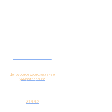
Кальян на помело
Цитрусовое удовольствие и
умиротворение
2199
₽