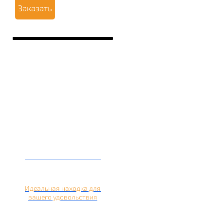
Заказать
Кальян на лимоне
Идеальная находка для
вашего удовольствия