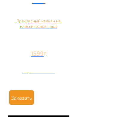
чаше
Прекрасный кальян на
классической чаше
1599
₽
Вторая чаша +499
₽
Заказать