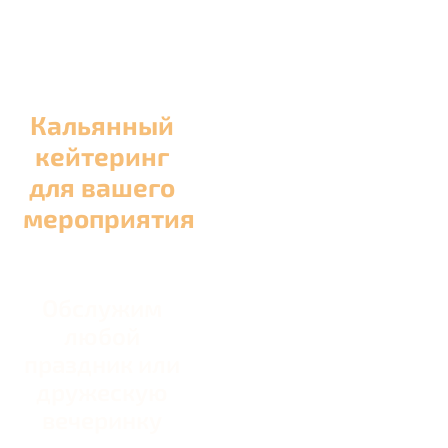
Кальянный
кейтеринг
для вашего
мероприятия
Обслужим
любой
праздник или
дружескую
вечеринку