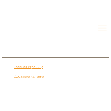
Главная страница
›
Доставка кальяна
›
Доставка кальяна рядом с метро Алексеевская 24 часа
в сутки