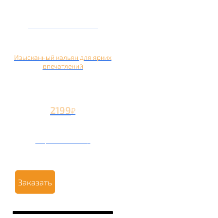
Кальян на манго
Изысканный кальян для ярких
впечатлений
2199
₽
Вторая чаша +1199
₽
Заказать