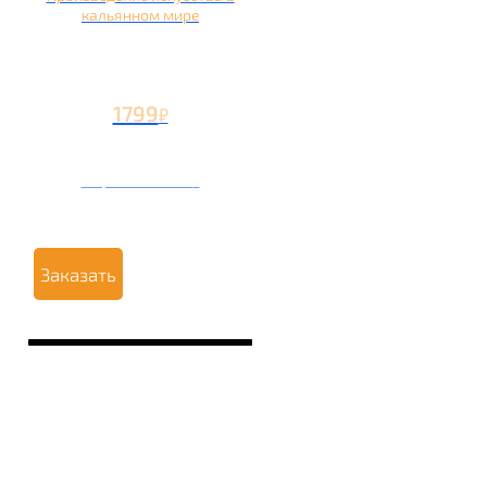
кальянном мире
1799
₽
Вторая чаша +799
₽
Заказать