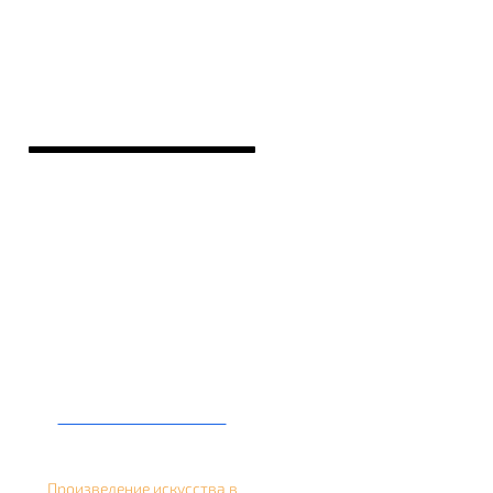
Кальян на банане
Произведение искусства в