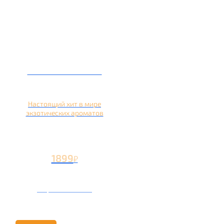
Кальян на кокосе
Настоящий хит в мире
экзотических ароматов
1899
₽
Вторая чаша +899
₽