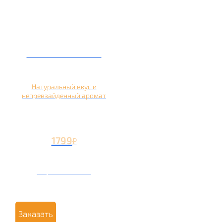
Кальян на яблоке
Натуральный вкус и
непревзайденный аромат
1799
₽
Вторая чаша +799
₽
Заказать