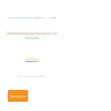
Кальян на грейпфруте
Освежающая элегантность для
эстетов
1899
₽
Вторая чаша +799
₽
Заказать