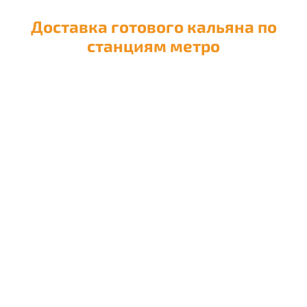
Доставка готового кальяна по
станциям метро
Доставка кальяна на
Авиамоторную
Доставка кальяна на
Автозаводскую
Доставка кальяна на
Академическую
Доставка кальяна на
Александровский сад
Доставка кальяна на
Алексеевскую
Доставка кальяна на