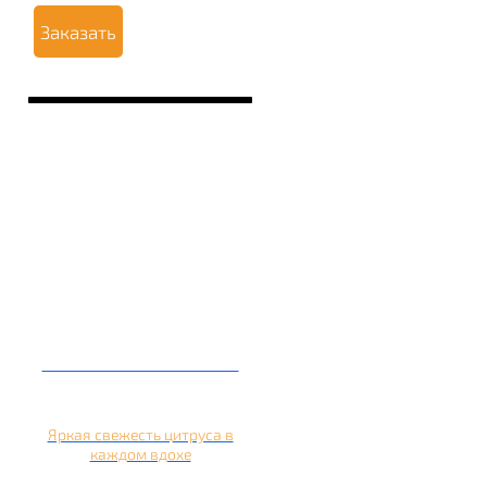
Заказать
Кальян на апельсине
Яркая свежесть цитруса в
каждом вдохе