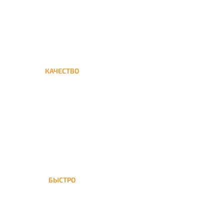
КАЧЕСТВО
Мы дорожим своим именем,
а потому и кальяны и сервис
на высшем уровне
БЫСТРО
На Алексеевскую доставка
кальяна осуществляется в
течение ±1 часа