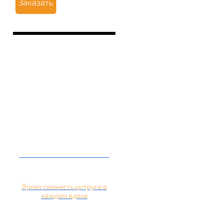
Заказать
Кальян на апельсине
Яркая свежесть цитруса в
каждом вдохе