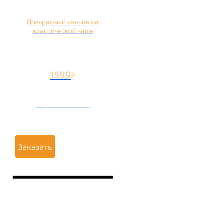
Прекрасный кальян на
классической чаше
1599
₽
Вторая чаша +499
₽
Заказать