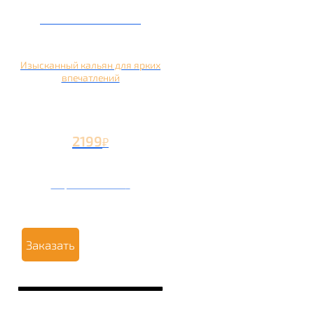
Кальян на манго
Изысканный кальян для ярких
впечатлений
2199
₽
Вторая чаша +1199
₽
Заказать