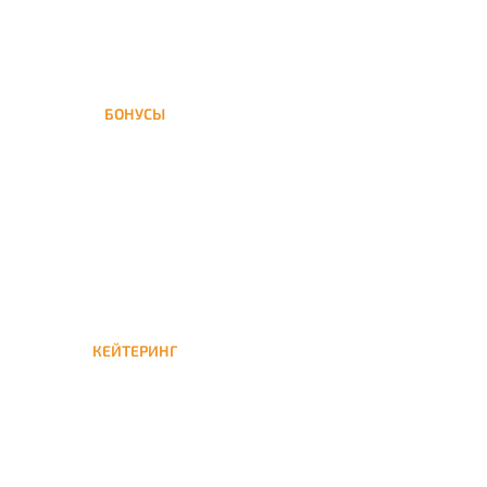
БОНУСЫ
Заказать доставку кальяна
на дом — значит получить
бонусы для следующей
КЕЙТЕРИНГ
Кейтеринг — доставка
кальяна на час или
несколько при
обслуживании вечеринок