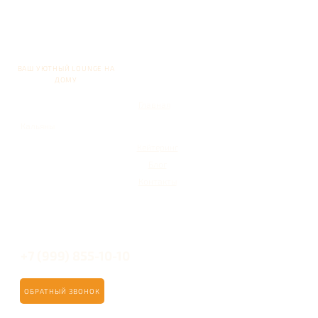
ВАШ УЮТНЫЙ LOUNGE НА
ДОМУ
Главная
Кальяны
Кейтеринг
Блог
Контакты
+7 (999) 855-10-10
ОБРАТНЫЙ ЗВОНОК