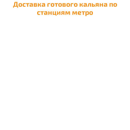
Доставка готового кальяна по
станциям метро
Доставка кальяна на
Авиамоторную
Доставка кальяна на
Автозаводскую
Доставка кальяна на
Академическую
Доставка кальяна на
Александровский сад
Доставка кальяна на
Алексеевскую
Доставка кальяна на
Алма-Атинскую