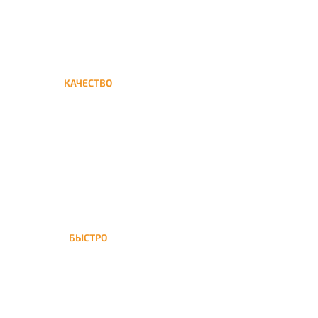
КАЧЕСТВО
Мы дорожим своим именем,
а потому и кальяны и сервис
на высшем уровне
БЫСТРО
На Медведково доставка
кальяна осуществляется в
течение ±1 часа