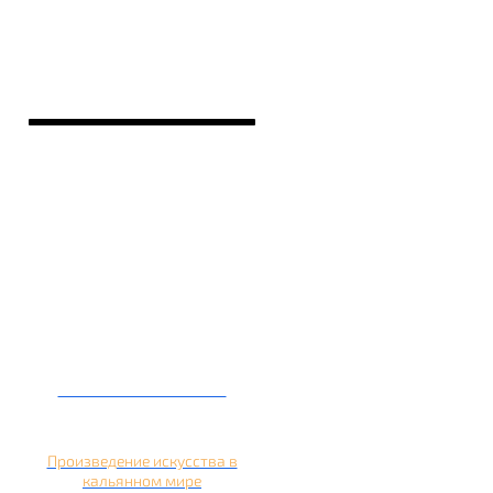
Кальян на банане
Произведение искусства в
кальянном мире