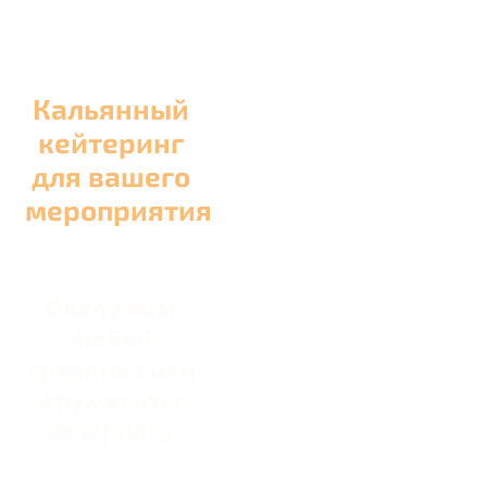
Кальянный
кейтеринг
для вашего
мероприятия
Обслужим
любой
праздник или
дружескую
вечеринку