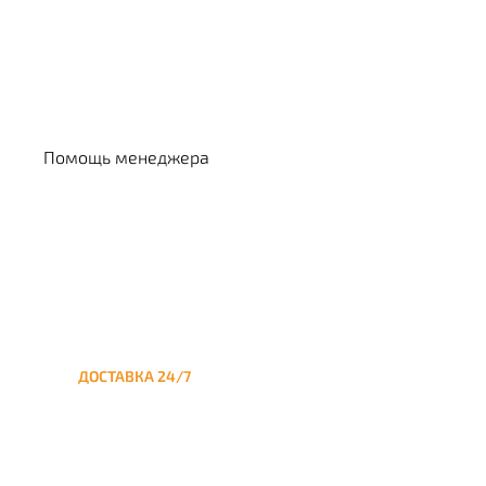
Выбрать кальян
Помощь менеджера
ДОСТАВКА 24/7
Круглосуточная доставка
кальяна на дом до
Медведково