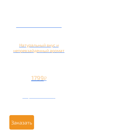
Кальян на яблоке
Натуральный вкус и
непревзайденный аромат
1799
₽
Вторая чаша +799
₽
Заказать