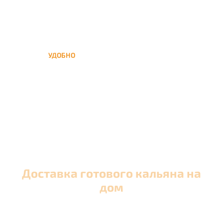
УДОБНО
Вы можете заказать кальян
домой в любое время, а
заберем когда Вам удобно
Доставка готового кальяна на
дом