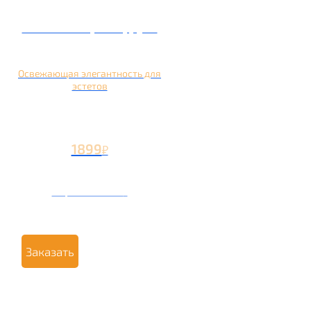
Кальян на грейпфруте
Освежающая элегантность для
эстетов
1899
₽
Вторая чаша +799
₽
Заказать