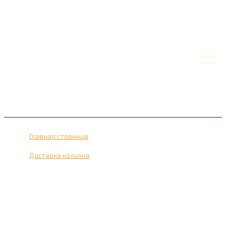
Главная страница
›
Доставка кальяна
›
Доставка кальяна рядом с метро Медведково 24 часа в
сутки