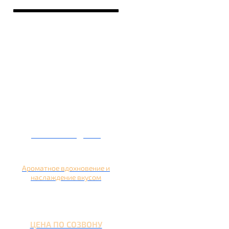
Кальян на дыне
Ароматное вдохновение и
наслаждение вкусом
ЦЕНА ПО СОЗВОНУ