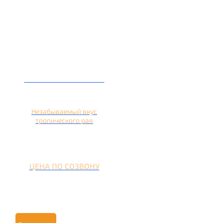
Кальян на ананасе
Незабываемый вкус
тропического рая
ЦЕНА ПО СОЗВОНУ