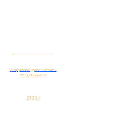
Кальян на помело
Цитрусовое удовольствие и
умиротворение
2199
₽
Вторая чаша +1199
₽