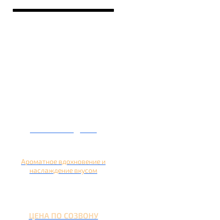
Кальян на дыне
Ароматное вдохновение и
наслаждение вкусом
ЦЕНА ПО СОЗВОНУ