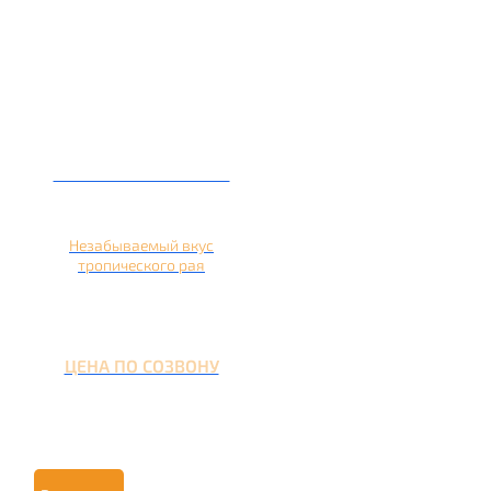
Кальян на ананасе
Незабываемый вкус
тропического рая
ЦЕНА ПО СОЗВОНУ