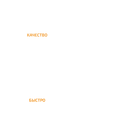
КАЧЕСТВО
Мы дорожим своим именем,
а потому и кальяны и сервис
на высшем уровне
БЫСТРО
На Охотный ряд доставка
кальяна осуществляется в
течение ±1 часа