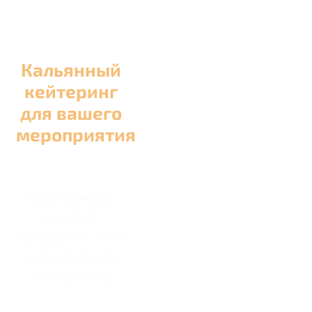
Кальянный
кейтеринг
для вашего
мероприятия
Обслужим
любой
праздник или
дружескую
вечеринку