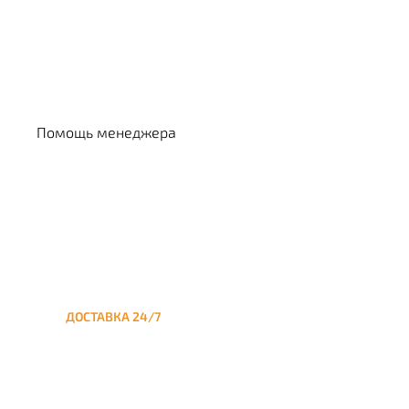
Выбрать кальян
Помощь менеджера
ДОСТАВКА 24/7
Круглосуточная доставка
кальяна на дом до Охотного
ряда