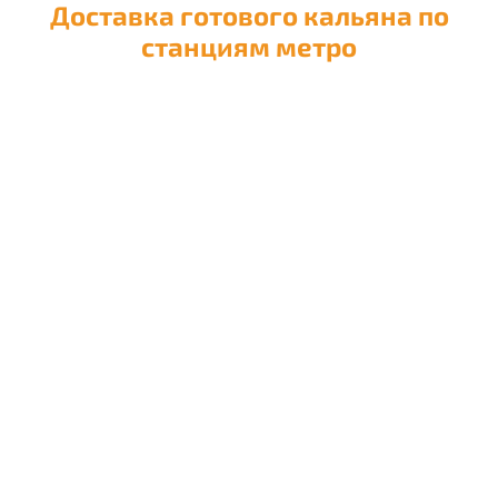
Доставка готового кальяна по
станциям метро
Доставка кальяна на
Авиамоторную
Доставка кальяна на
Автозаводскую
Доставка кальяна на
Академическую
Доставка кальяна на
Александровский сад
Доставка кальяна на
Алексеевскую
Доставка кальяна на
Алма-Атинскую