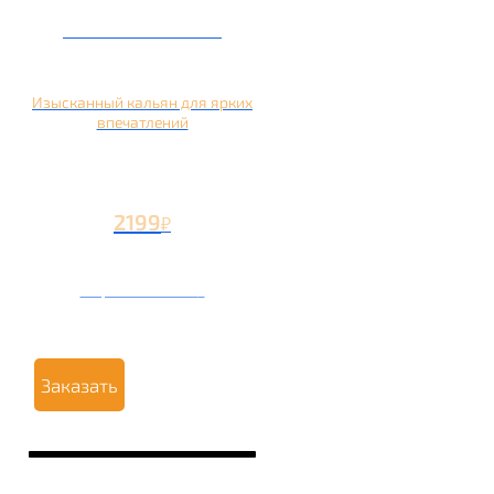
Кальян на манго
Изысканный кальян для ярких
впечатлений
2199
₽
Вторая чаша +1199
₽
Заказать