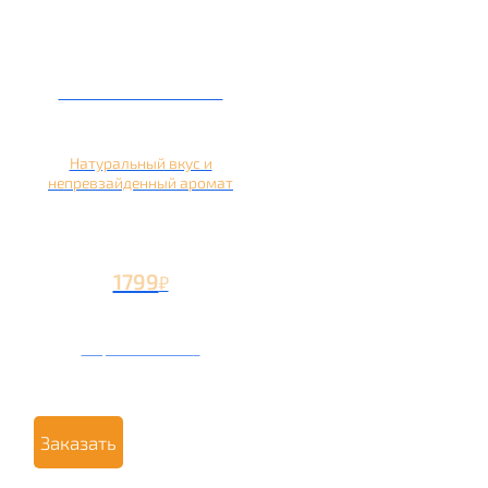
Кальян на яблоке
Натуральный вкус и
непревзайденный аромат
1799
₽
Вторая чаша +799
₽
Заказать