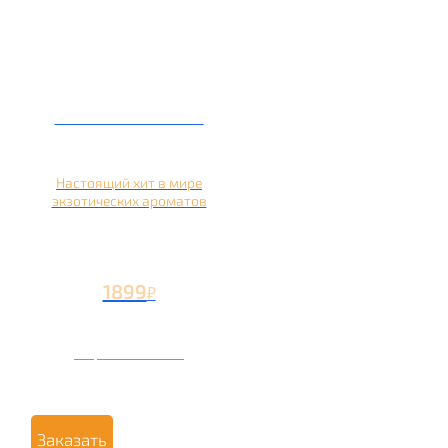
Кальян на кокосе
Настоящий хит в мире
экзотических ароматов
1899
₽
Вторая чаша +899
₽
Заказать