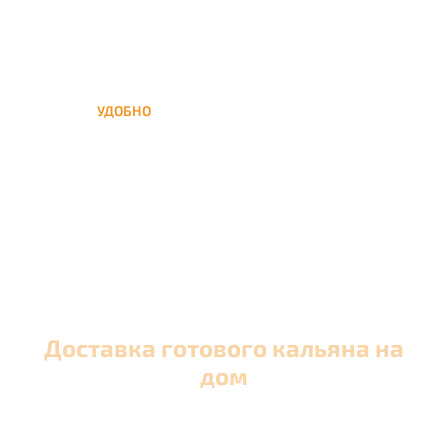
УДОБНО
Вы можете заказать кальян
домой в любое время, а
заберем когда Вам удобно
Доставка готового кальяна на
дом