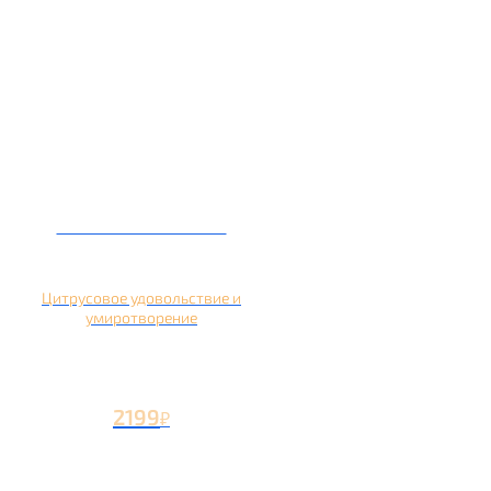
Кальян на помело
Цитрусовое удовольствие и
умиротворение
2199
₽
Вторая чаша +1199
₽