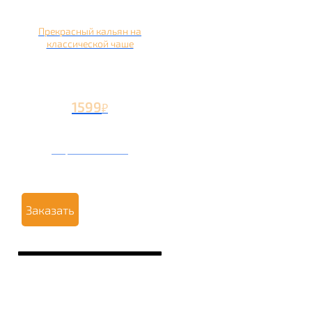
Прекрасный кальян на
классической чаше
1599
₽
Вторая чаша +499
₽
Заказать