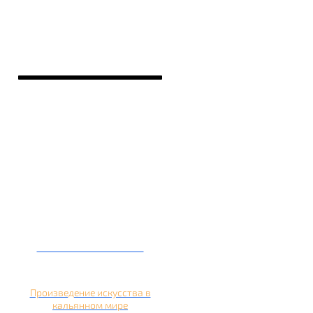
Кальян на банане
Произведение искусства в
кальянном мире