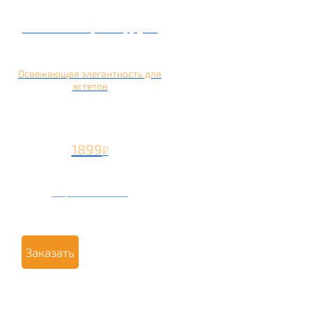
Кальян на грейпфруте
Освежающая элегантность для
эстетов
1899
₽
Вторая чаша +799
₽
Заказать