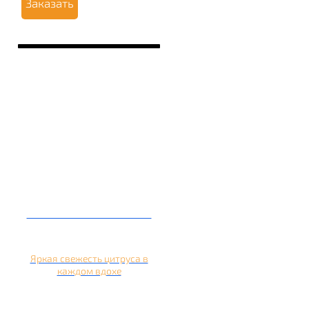
Заказать
Кальян на апельсине
Яркая свежесть цитруса в
каждом вдохе