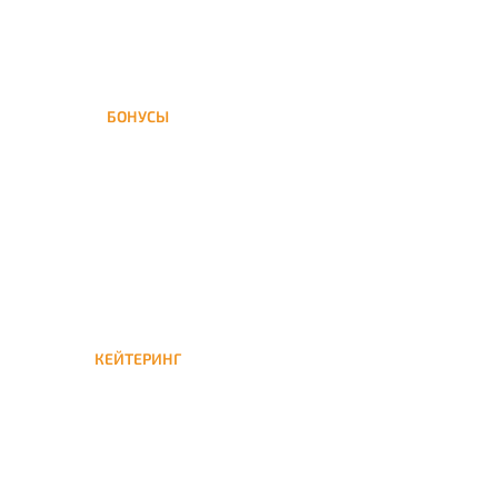
БОНУСЫ
Заказать доставку кальяна
на дом — значит получить
бонусы для следующей
КЕЙТЕРИНГ
Кейтеринг — доставка
кальяна на час или
несколько при
обслуживании вечеринок