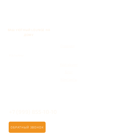
ВАШ УЮТНЫЙ LOUNGE НА
ДОМУ
Главная
Кальяны
Кейтеринг
Блог
Контакты
+7 (999) 855-10-10
ОБРАТНЫЙ ЗВОНОК