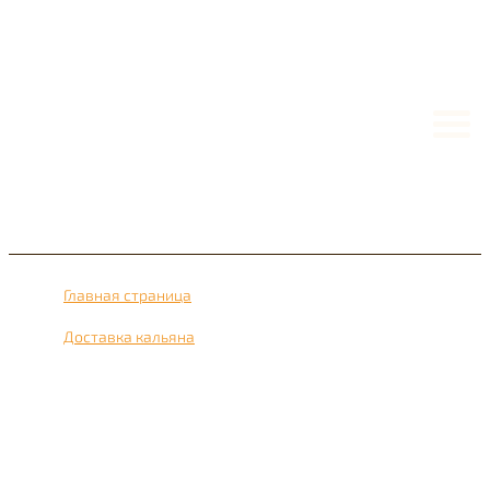
Главная страница
›
Доставка кальяна
›
Доставка кальяна рядом с метро Охотный ряд 24 часа в
сутки