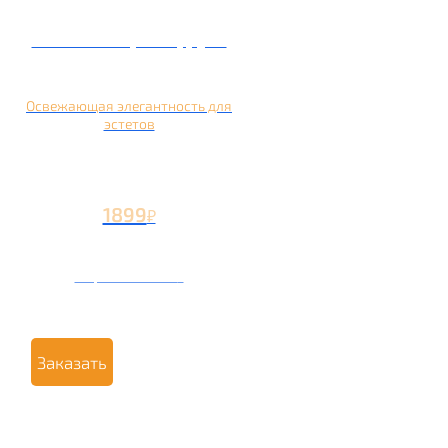
Кальян на грейпфруте
Освежающая элегантность для
эстетов
1899
₽
Вторая чаша +799
₽
Заказать