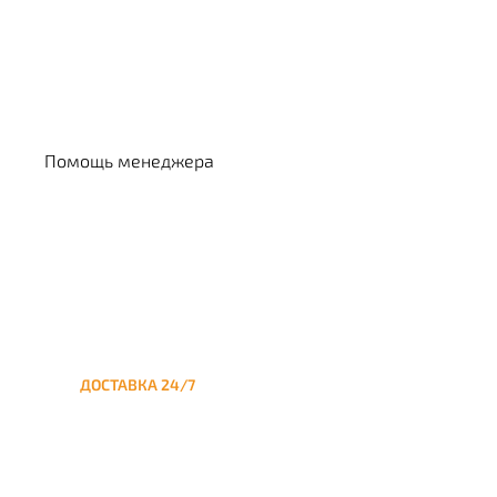
Выбрать кальян
Помощь менеджера
ДОСТАВКА 24/7
Круглосуточная доставка
кальяна на дом до
Лефортово