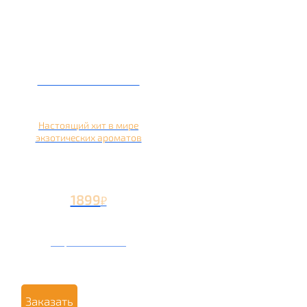
Кальян на кокосе
Настоящий хит в мире
экзотических ароматов
1899
₽
Вторая чаша +899
₽
Заказать