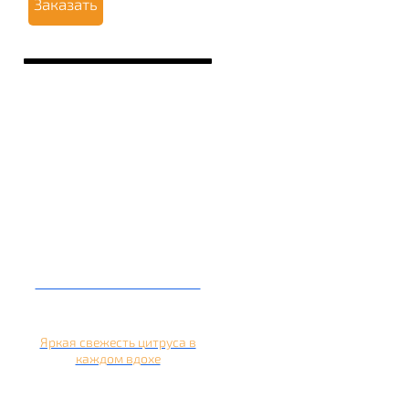
Заказать
Кальян на апельсине
Яркая свежесть цитруса в
каждом вдохе