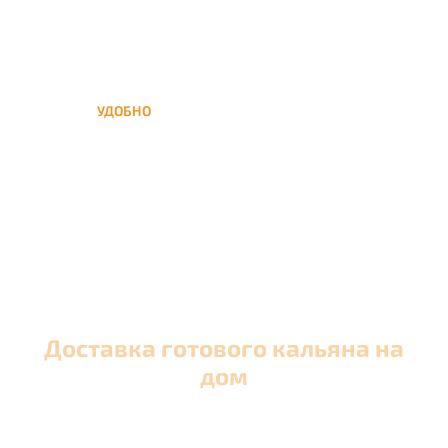
УДОБНО
Вы можете заказать кальян
домой в любое время, а
заберем когда Вам удобно
Доставка готового кальяна на
дом