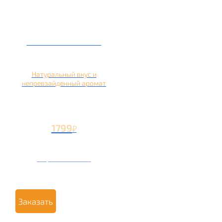
Кальян на яблоке
Натуральный вкус и
непревзайденный аромат
1799
₽
Вторая чаша +799
₽
Заказать