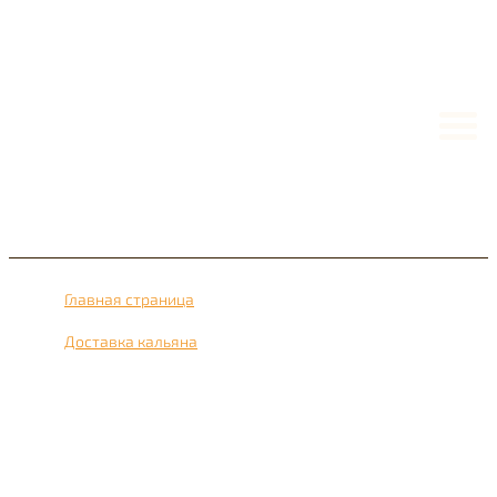
Главная страница
›
Доставка кальяна
›
Доставка кальяна рядом с метро Лефортово 24 часа в
сутки