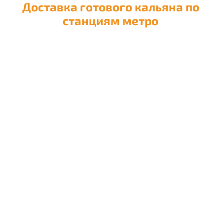
Доставка готового кальяна по
станциям метро
Доставка кальяна на
Авиамоторную
Доставка кальяна на
Автозаводскую
Доставка кальяна на
Академическую
Доставка кальяна на
Александровский сад
Доставка кальяна на
Алексеевскую
Доставка кальяна на
Алма-Атинскую