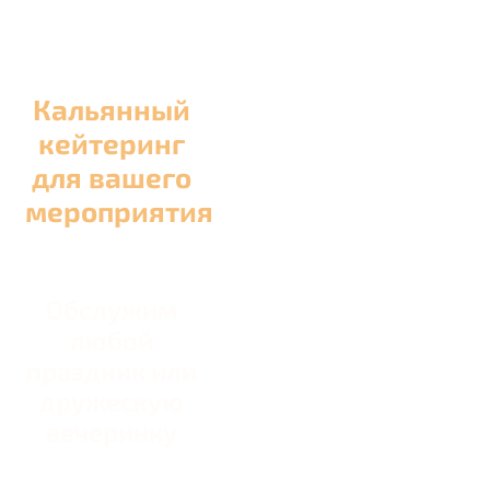
Кальянный
кейтеринг
для вашего
мероприятия
Обслужим
любой
праздник или
дружескую
вечеринку