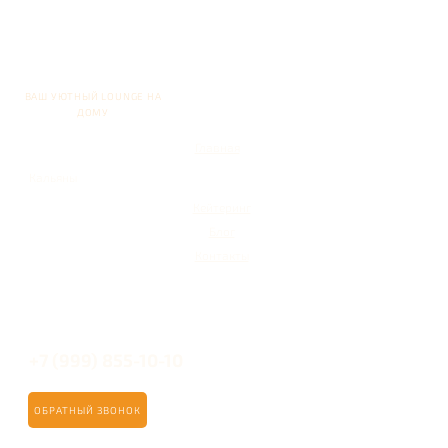
ВАШ УЮТНЫЙ LOUNGE НА
ДОМУ
Главная
Кальяны
Кейтеринг
Блог
Контакты
+7 (999) 855-10-10
ОБРАТНЫЙ ЗВОНОК