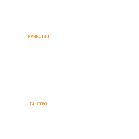
КАЧЕСТВО
Мы дорожим своим именем,
а потому и кальяны и сервис
на высшем уровне
БЫСТРО
На Лефортово доставка
кальяна осуществляется в
течение ±1 часа