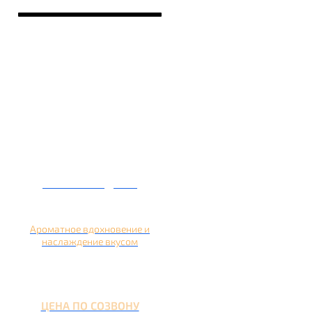
Кальян на дыне
Ароматное вдохновение и
наслаждение вкусом
ЦЕНА ПО СОЗВОНУ