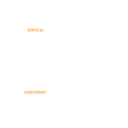
БОНУСЫ
Заказать доставку кальяна
на дом — значит получить
бонусы для следующей
КЕЙТЕРИНГ
Кейтеринг — доставка
кальяна на час или
несколько при
обслуживании вечеринок