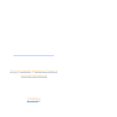
Кальян на помело
Цитрусовое удовольствие и
умиротворение
2199
₽
Вторая чаша +1199
₽