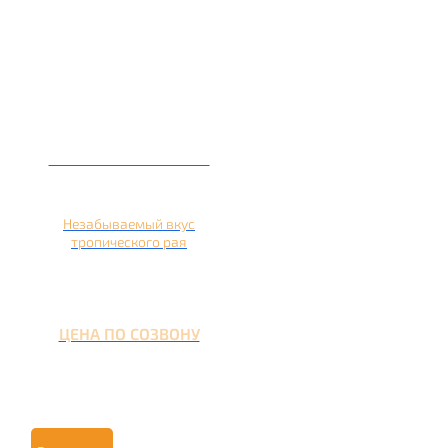
Кальян на ананасе
Незабываемый вкус
тропического рая
ЦЕНА ПО СОЗВОНУ