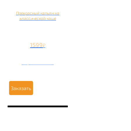
Прекрасный кальян на
классической чаше
1599
₽
Вторая чаша +499
₽
Заказать