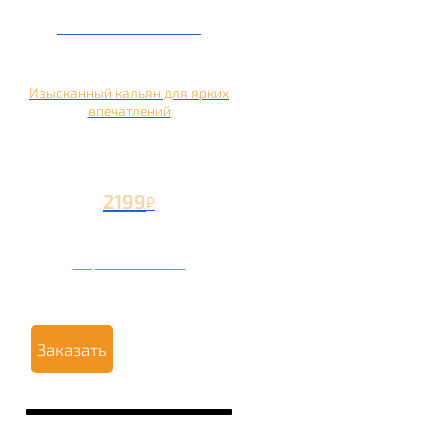
Кальян на манго
Изысканный кальян для ярких
впечатлений
2199
₽
Вторая чаша +1199
₽
Заказать