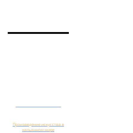
Кальян на банане
Произведение искусства в
кальянном мире