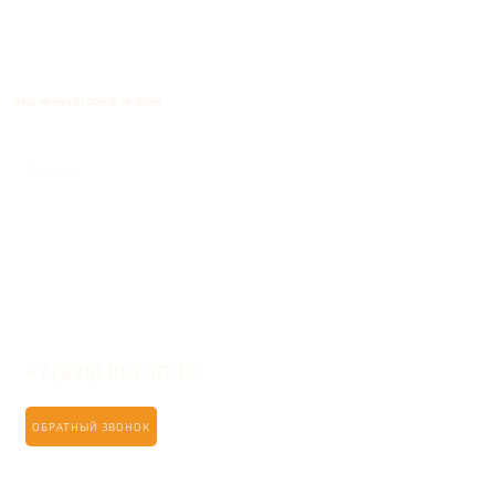
ВАШ УЮТНЫЙ LOUNGE НА ДОМУ
Кальяны
+7 (999) 855-10-10
ОБРАТНЫЙ ЗВОНОК