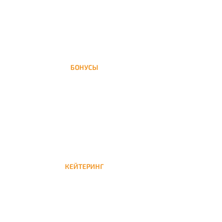
БОНУСЫ
Заказать доставку кальяна на дом — значит
получить бонусы для следующей
КЕЙТЕРИНГ
Кейтеринг — доставка кальяна на час или
несколько при обслуживании вечеринок