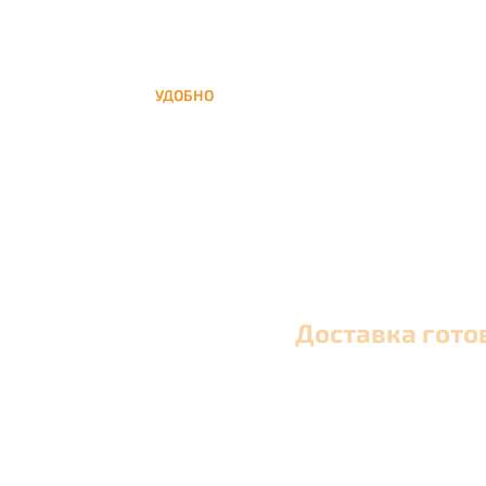
УДОБНО
Вы можете заказать кальян домой в любое
время, а заберем когда Вам удобно
Доставка гото
Оперативная круглосуточная доставка кальяна