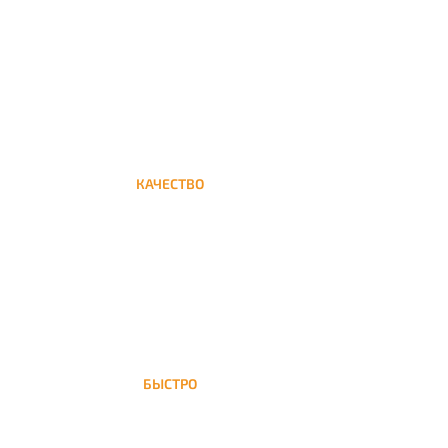
Круглосуточная доставка кальяна на дом до
бульвара Адмирала Ушакова
КАЧЕСТВО
Мы дорожим своим именем, а потому и
кальяны и сервис на высшем уровне
БЫСТРО
На бульвар Адмирала Ушакова доставка
кальяна осуществляется в течение ±1 часа