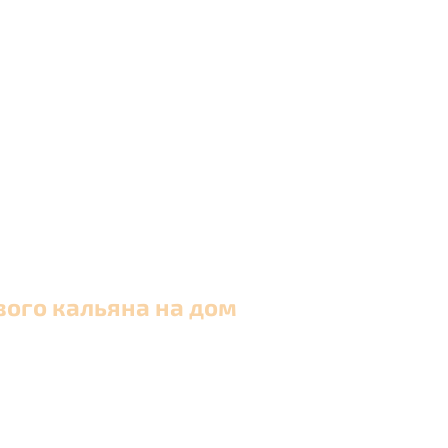
вого кальяна на дом
 в Москве и близлежащих районах Московской обла