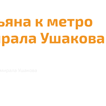
ьяна к метро
ирала Ушакова
дмирала Ушакова