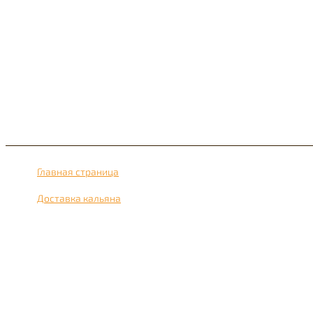
Главная страница
›
Доставка кальяна
›
Доставка кальяна рядом с метро бульвар Адмирала Ушакова