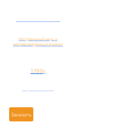
Кальян на яблоке
Натуральный вкус и
непревзайденный аромат
1799
₽
Вторая чаша +799
₽
Заказать