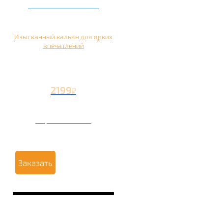
Кальян на манго
Изысканный кальян для ярких
впечатлений
2199
₽
Вторая чаша +1199
₽
Заказать