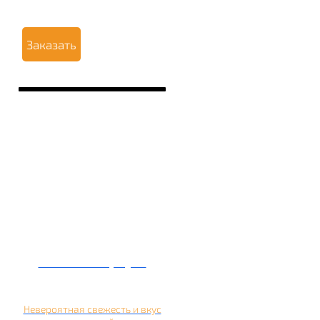
Заказать
Кальян на арбузе
Невероятная свежесть и вкус