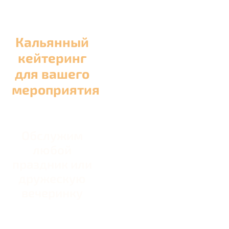
Кальянный
кейтеринг
для вашего
мероприятия
Обслужим
любой
праздник или
дружескую
вечеринку