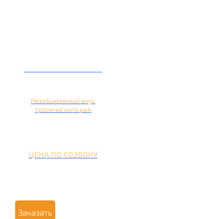
Кальян на ананасе
Незабываемый вкус
тропического рая
ЦЕНА ПО СОЗВОНУ
Заказать