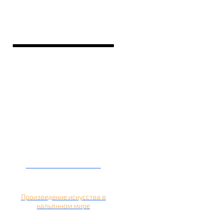
Кальян на банане
Произведение искусства в
кальянном мире