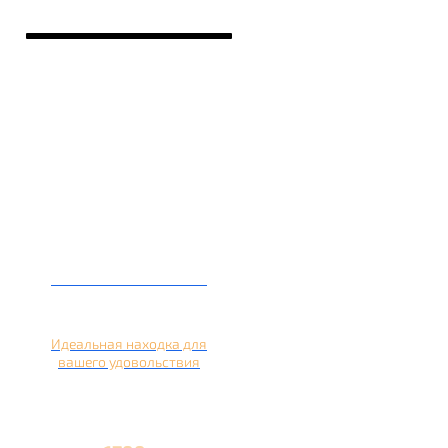
Кальян на лимоне
Идеальная находка для
вашего удовольствия