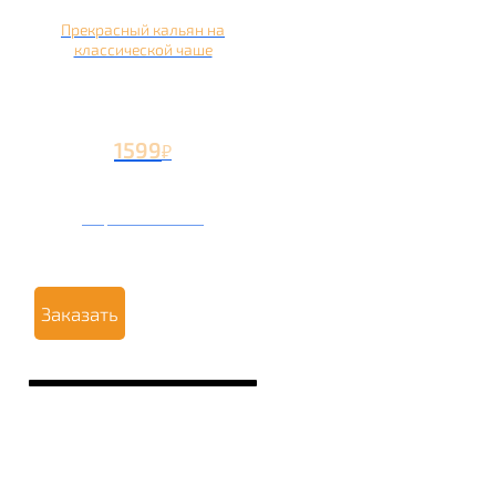
Прекрасный кальян на
классической чаше
1599
₽
Вторая чаша +499
₽
Заказать