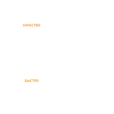
КАЧЕСТВО
Мы дорожим своим именем,
а потому и кальяны и сервис
на высшем уровне
БЫСТРО
На Спартак доставка
кальяна осуществляется в
течение ±1 часа