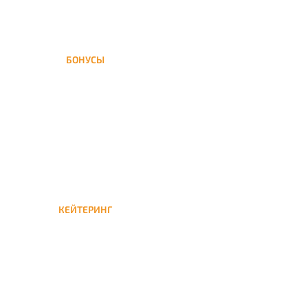
БОНУСЫ
Заказать доставку кальяна
на дом — значит получить
бонусы для следующей
КЕЙТЕРИНГ
Кейтеринг — доставка
кальяна на час или
несколько при
обслуживании вечеринок