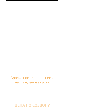
Кальян на дыне
Ароматное вдохновение и
наслаждение вкусом
ЦЕНА ПО СОЗВОНУ