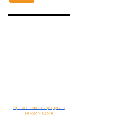
Кальян на апельсине
Яркая свежесть цитруса в
каждом вдохе