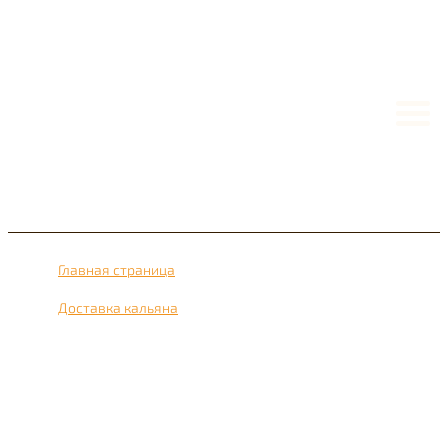
Главная страница
›
Доставка кальяна
›
Доставка кальяна рядом с метро Спартак 24 часа в
сутки