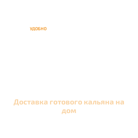
УДОБНО
Вы можете заказать кальян
домой в любое время, а
заберем когда Вам удобно
Доставка готового кальяна на
дом
Оперативная круглосуточная доставка кальяна