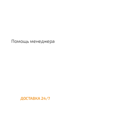
Выбрать кальян
Помощь менеджера
ДОСТАВКА 24/7
Круглосуточная доставка
кальяна на дом до Спартака