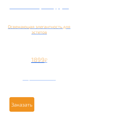
Кальян на грейпфруте
Освежающая элегантность для
эстетов
1899
₽
Вторая чаша +799
₽
Заказать