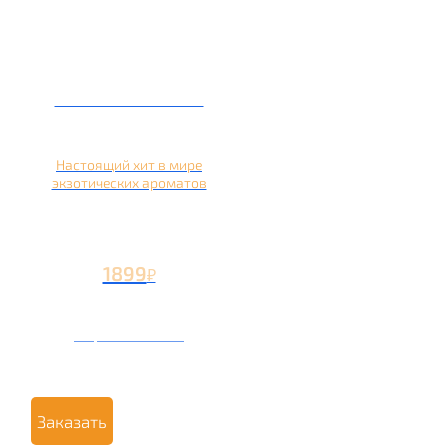
Кальян на кокосе
Настоящий хит в мире
экзотических ароматов
1899
₽
Вторая чаша +899
₽
Заказать