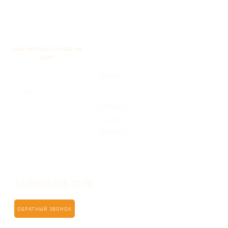
ВАШ УЮТНЫЙ LOUNGE НА
ДОМУ
Главная
Кальяны
Кейтеринг
Блог
Контакты
+7 (999) 855-10-10
ОБРАТНЫЙ ЗВОНОК