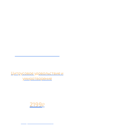
Кальян на помело
Цитрусовое удовольствие и
умиротворение
2199
₽
Вторая чаша +1199
₽