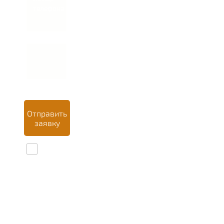
телефона *
Отправить
заявку
Даю
согласие на
обработку
персональных
данных