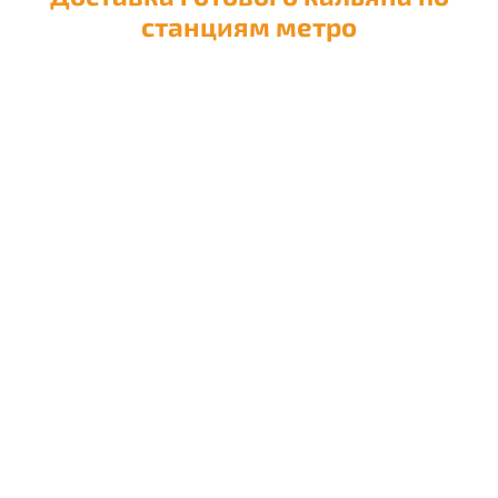
станциям метро
Доставка кальяна на
Авиамоторную
Доставка кальяна на
Автозаводскую
Доставка кальяна на
Академическую
Доставка кальяна на
Александровский сад
Доставка кальяна на
Алексеевскую
Доставка кальяна на
Алма-Атинскую