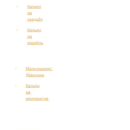
Кальян
на
свадьбу
Кальян
на
корабль
Мальчишник/
Девичник
Кальян
на
корпоратив
Имя
Номер