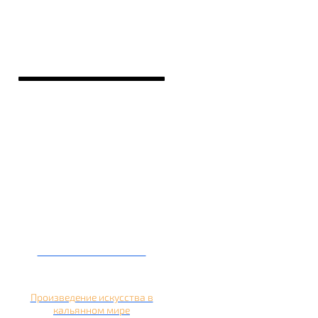
Кальян на банане
Произведение искусства в
кальянном мире