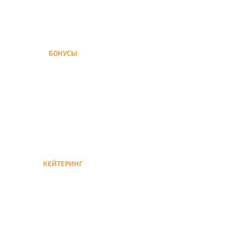
БОНУСЫ
Заказать доставку кальяна
на дом — значит получить
бонусы для следующей
КЕЙТЕРИНГ
Кейтеринг — доставка
кальяна на час или
несколько при
обслуживании вечеринок