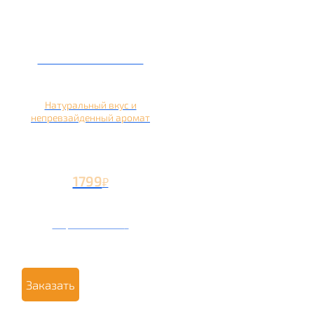
Кальян на яблоке
Натуральный вкус и
непревзайденный аромат
1799
₽
Вторая чаша +799
₽
Заказать