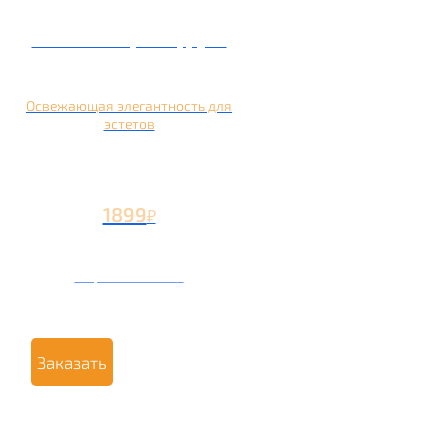
Кальян на грейпфруте
Освежающая элегантность для
эстетов
1899
₽
Вторая чаша +799
₽
Заказать