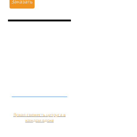
Заказать
Кальян на апельсине
Яркая свежесть цитруса в
каждом вдохе