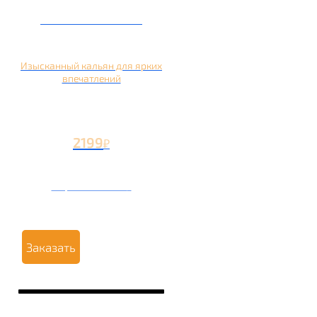
Кальян на манго
Изысканный кальян для ярких
впечатлений
2199
₽
Вторая чаша +1199
₽
Заказать