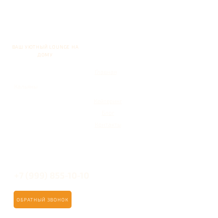
ВАШ УЮТНЫЙ LOUNGE НА
ДОМУ
Главная
Кальяны
Кейтеринг
Блог
Контакты
+7 (999) 855-10-10
ОБРАТНЫЙ ЗВОНОК