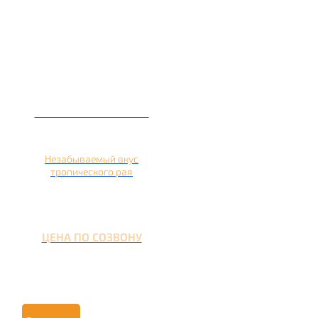
Кальян на ананасе
Незабываемый вкус
тропического рая
ЦЕНА ПО СОЗВОНУ