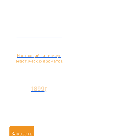
Кальян на кокосе
Настоящий хит в мире
экзотических ароматов
1899
₽
Вторая чаша +899
₽
Заказать