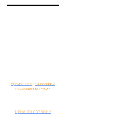
Кальян на дыне
Ароматное вдохновение и
наслаждение вкусом
ЦЕНА ПО СОЗВОНУ