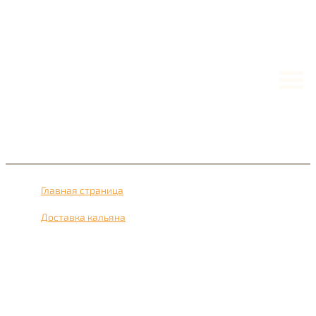
Главная страница
›
Доставка кальяна
›
Доставка кальяна рядом с метро Смоленская 24 часа в
сутки