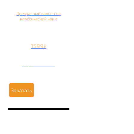
Прекрасный кальян на
классической чаше
1599
₽
Вторая чаша +499
₽
Заказать