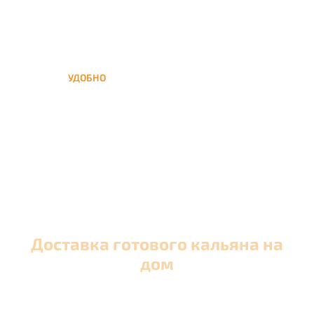
УДОБНО
Вы можете заказать кальян
домой в любое время, а
заберем когда Вам удобно
Доставка готового кальяна на
дом