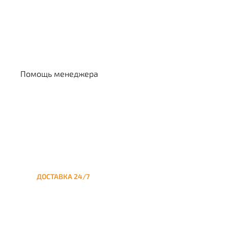
Выбрать кальян
Помощь менеджера
ДОСТАВКА 24/7
Круглосуточная доставка
кальяна на дом до
Смоленской