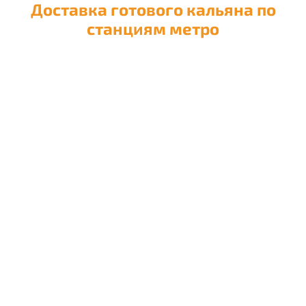
Доставка готового кальяна по
станциям метро
Доставка кальяна на
Авиамоторную
Доставка кальяна на
Автозаводскую
Доставка кальяна на
Академическую
Доставка кальяна на
Александровский сад
Доставка кальяна на
Алексеевскую
Доставка кальяна на
Алма-Атинскую