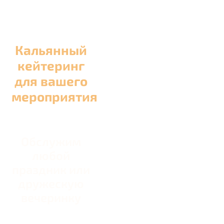
Кальянный
кейтеринг
для вашего
мероприятия
Обслужим
любой
праздник или
дружескую
вечеринку