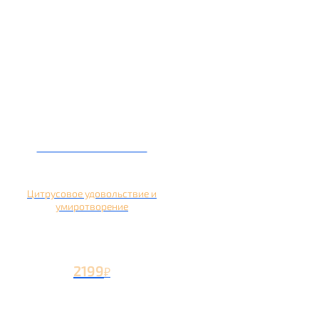
Кальян на помело
Цитрусовое удовольствие и
умиротворение
2199
₽
Вторая чаша +1199
₽