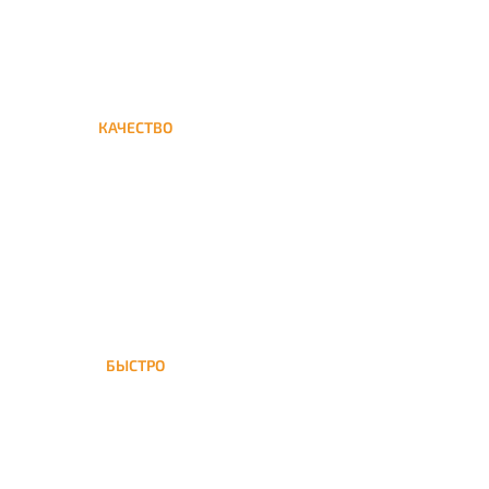
КАЧЕСТВО
Мы дорожим своим именем,
а потому и кальяны и сервис
на высшем уровне
БЫСТРО
На Смоленскую доставка
кальяна осуществляется в
течение ±1 часа