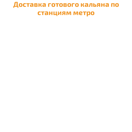
Доставка готового кальяна по
станциям метро
Доставка кальяна на
Авиамоторную
Доставка кальяна на
Автозаводскую
Доставка кальяна на
Академическую
Доставка кальяна на
Александровский сад
Доставка кальяна на
Алексеевскую
Доставка кальяна на
Алма-Атинскую