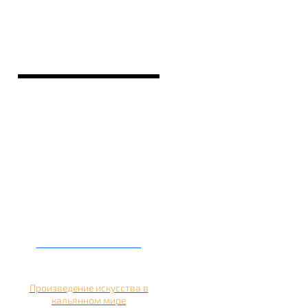
Кальян на банане
Произведение искусства в
кальянном мире