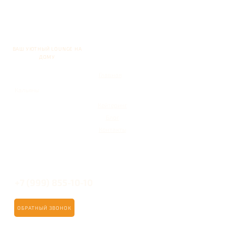
ВАШ УЮТНЫЙ LOUNGE НА
ДОМУ
Главная
Кальяны
Кейтеринг
Блог
Контакты
+7 (999) 855-10-10
ОБРАТНЫЙ ЗВОНОК