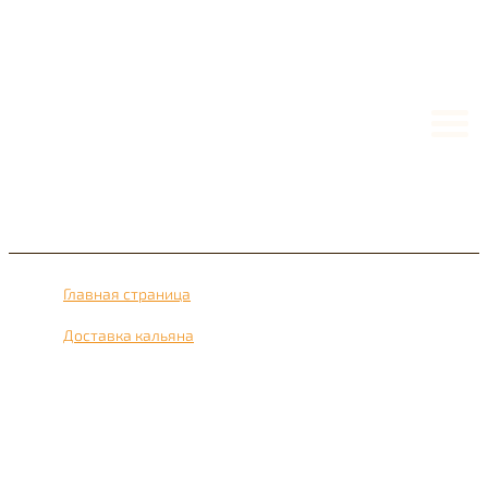
Главная страница
›
Доставка кальяна
›
Доставка кальяна рядом с метро Отрадное 24 часа в
сутки