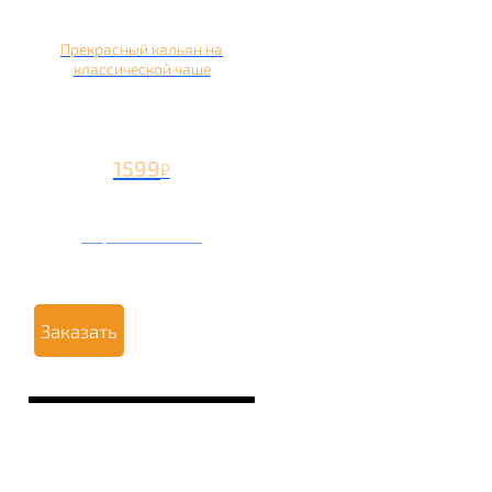
Прекрасный кальян на
классической чаше
1599
₽
Вторая чаша +499
₽
Заказать