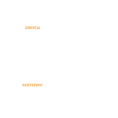
БОНУСЫ
Заказать доставку кальяна
на дом — значит получить
бонусы для следующей
КЕЙТЕРИНГ
Кейтеринг — доставка
кальяна на час или
несколько при
обслуживании вечеринок