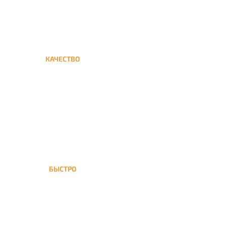
КАЧЕСТВО
Мы дорожим своим именем,
а потому и кальяны и сервис
на высшем уровне
БЫСТРО
На Отрадное доставка
кальяна осуществляется в
течение ±1 часа