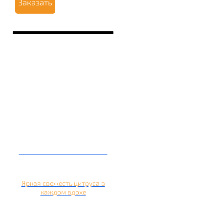
Заказать
Кальян на апельсине
Яркая свежесть цитруса в
каждом вдохе