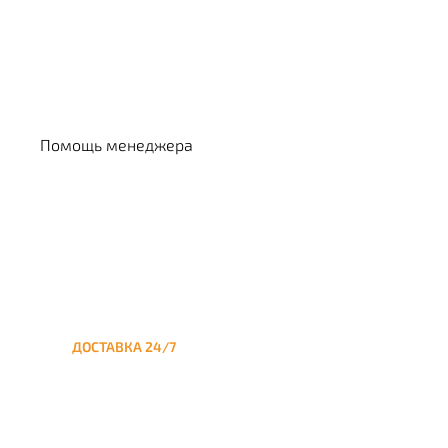
Выбрать кальян
Помощь менеджера
ДОСТАВКА 24/7
Круглосуточная доставка
кальяна на дом до
Отрадного