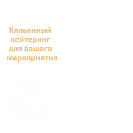
Кальянный
кейтеринг
для вашего
мероприятия
Обслужим
любой
праздник или
дружескую
вечеринку