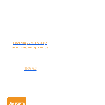
Кальян на кокосе
Настоящий хит в мире
экзотических ароматов
1899
₽
Вторая чаша +899
₽
Заказать