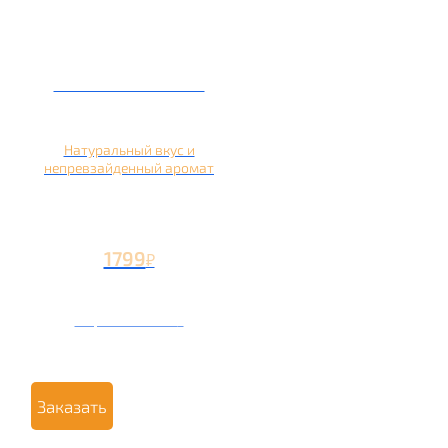
Кальян на яблоке
Натуральный вкус и
непревзайденный аромат
1799
₽
Вторая чаша +799
₽
Заказать