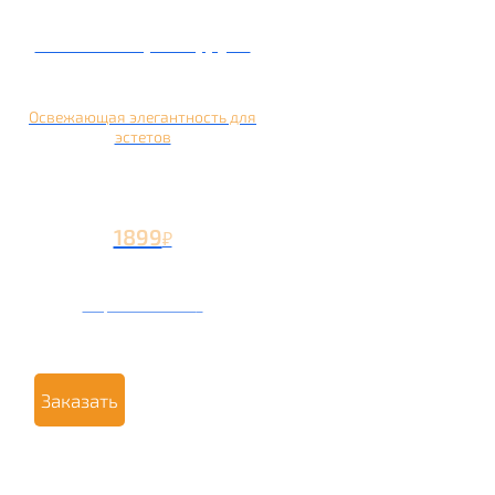
Кальян на грейпфруте
Освежающая элегантность для
эстетов
1899
₽
Вторая чаша +799
₽
Заказать