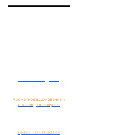
Кальян на дыне
Ароматное вдохновение и
наслаждение вкусом
ЦЕНА ПО СОЗВОНУ