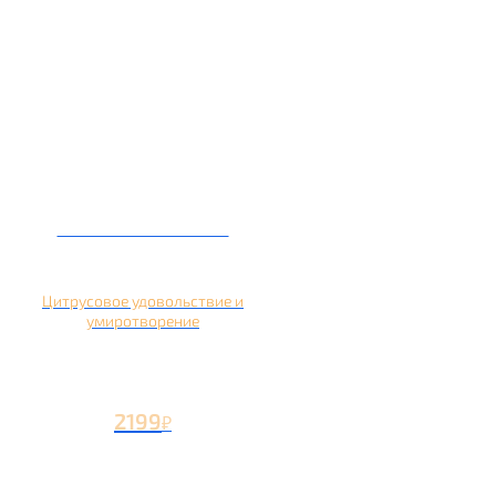
Кальян на помело
Цитрусовое удовольствие и
умиротворение
2199
₽
Вторая чаша +1199
₽