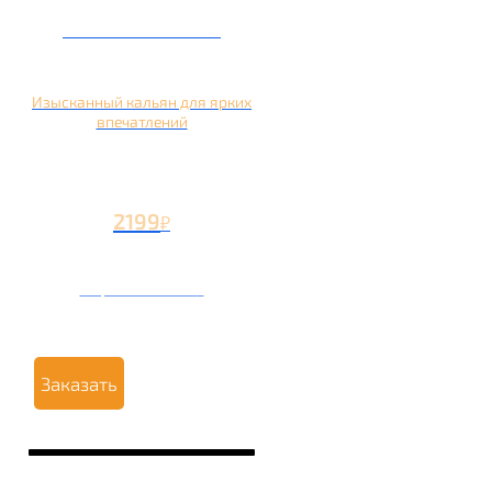
Кальян на манго
Изысканный кальян для ярких
впечатлений
2199
₽
Вторая чаша +1199
₽
Заказать