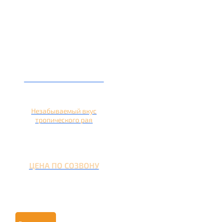
Кальян на ананасе
Незабываемый вкус
тропического рая
ЦЕНА ПО СОЗВОНУ