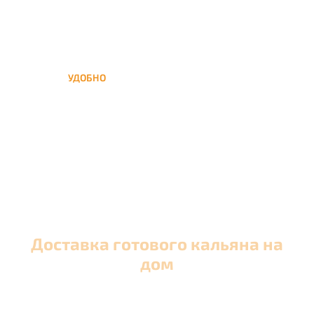
УДОБНО
Вы можете заказать кальян
домой в любое время, а
заберем когда Вам удобно
Доставка готового кальяна на
дом