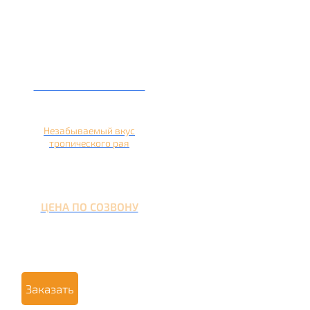
Кальян на ананасе
Незабываемый вкус
тропического рая
ЦЕНА ПО СОЗВОНУ
Заказать