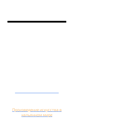
Кальян на банане
Произведение искусства в
кальянном мире