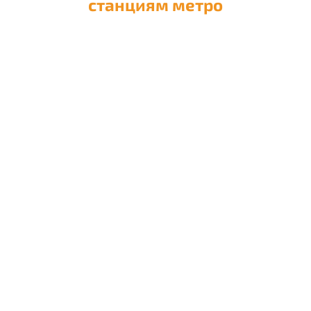
станциям метро
Доставка кальяна на
Авиамоторную
Доставка кальяна на
Автозаводскую
Доставка кальяна на
Академическую
Доставка кальяна на
Александровский сад
Доставка кальяна на
Алексеевскую
Доставка кальяна на
Алма-Атинскую
Доставка кальяна на