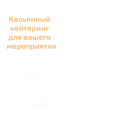
Кальянный
кейтеринг
для вашего
мероприятия
Обслужим
любой
праздник или
дружескую
вечеринку