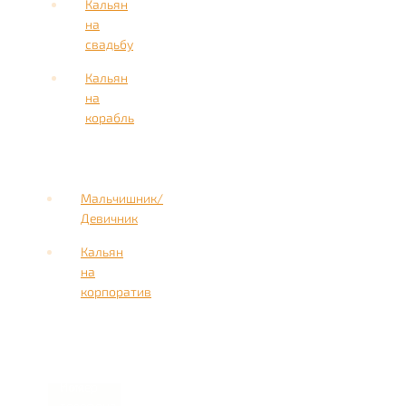
Кальян
на
свадьбу
Кальян
на
корабль
Мальчишник/
Девичник
Кальян
на
корпоратив
Имя
Номер
телефона *