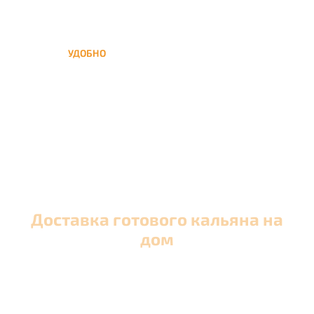
УДОБНО
Вы можете заказать кальян
домой в любое время, а
заберем когда Вам удобно
Доставка готового кальяна на
дом
Оперативная круглосуточная доставка кальяна
в Москве и близлежащих районах Московской