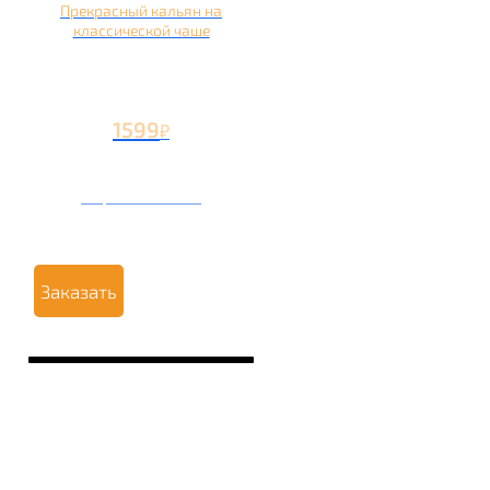
Прекрасный кальян на
классической чаше
1599
₽
Вторая чаша +499
₽
Заказать