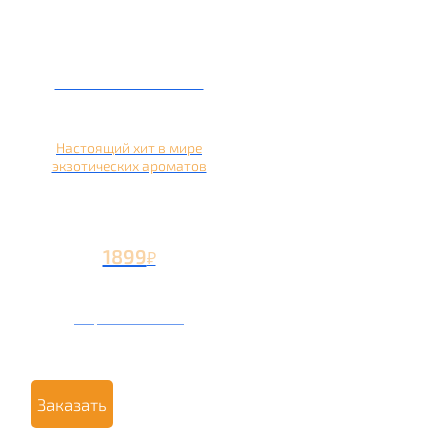
Кальян на кокосе
Настоящий хит в мире
экзотических ароматов
1899
₽
Вторая чаша +899
₽
Заказать