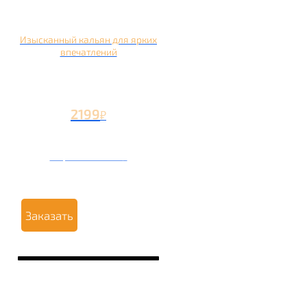
Изысканный кальян для ярких
впечатлений
2199
₽
Вторая чаша +1199
₽
Заказать