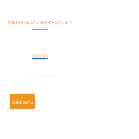
Кальян на грейпфруте
Освежающая элегантность для
эстетов
1899
₽
Вторая чаша +799
₽
Заказать