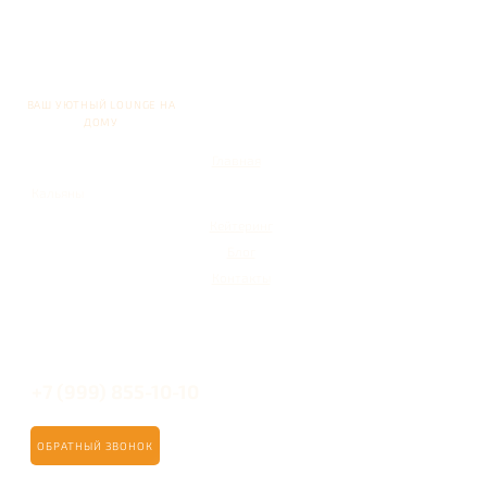
ВАШ УЮТНЫЙ LOUNGE НА
ДОМУ
Главная
Кальяны
Кейтеринг
Блог
Контакты
+7 (999) 855-10-10
ОБРАТНЫЙ ЗВОНОК