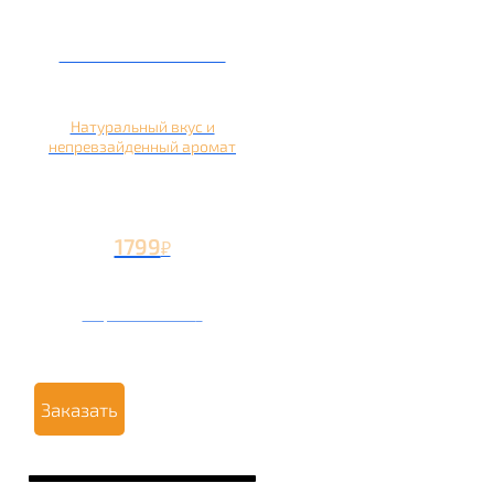
Кальян на яблоке
Натуральный вкус и
непревзайденный аромат
1799
₽
Вторая чаша +799
₽
Заказать