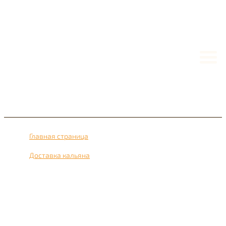
Главная страница
›
Доставка кальяна
›
Доставка кальяна рядом с метро Сетунь 24 часа в сутки