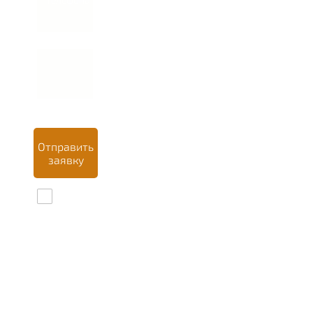
Отправить
заявку
Даю
согласие на
обработку
персональных
данных