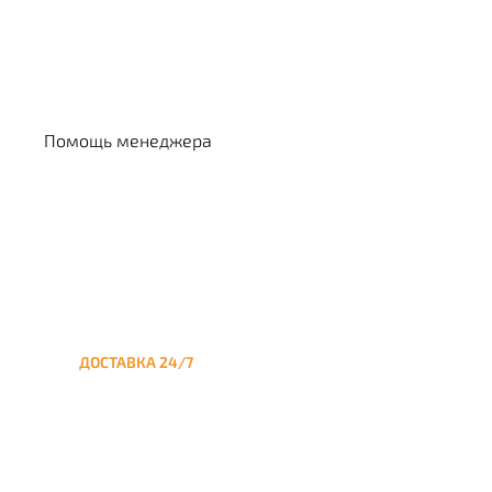
Выбрать кальян
Помощь менеджера
ДОСТАВКА 24/7
Круглосуточная доставка
кальяна на дом до Сетуни