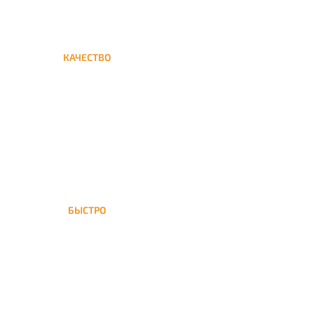
КАЧЕСТВО
Мы дорожим своим именем,
а потому и кальяны и сервис
на высшем уровне
БЫСТРО
На Сетунь доставка кальяна
осуществляется в течение ±1
часа