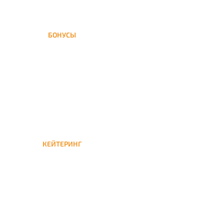
БОНУСЫ
Заказать доставку кальяна
на дом — значит получить
бонусы для следующей
КЕЙТЕРИНГ
Кейтеринг — доставка
кальяна на час или
несколько при
обслуживании вечеринок