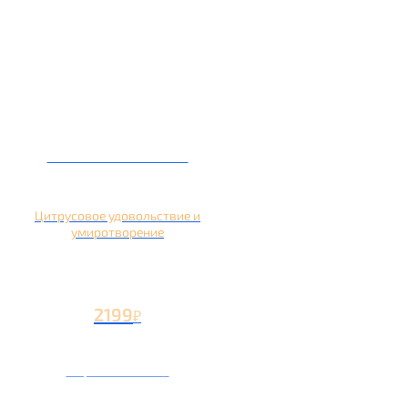
Кальян на помело
Цитрусовое удовольствие и
умиротворение
2199
₽
Вторая чаша +1199
₽