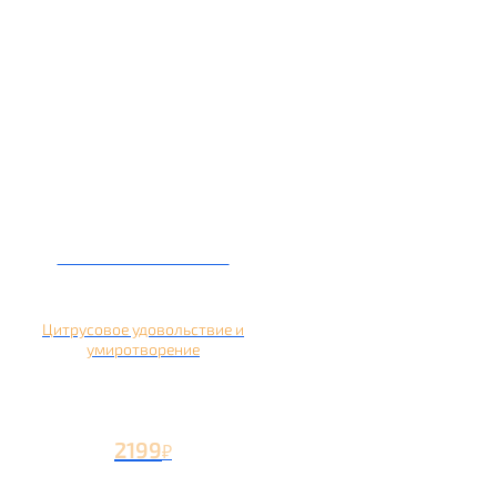
Кальян на помело
Цитрусовое удовольствие и
умиротворение
2199
₽