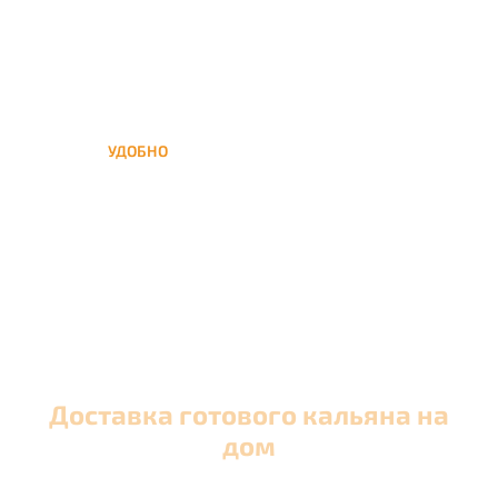
УДОБНО
Вы можете заказать кальян
домой в любое время, а
заберем когда Вам удобно
Доставка готового кальяна на
дом