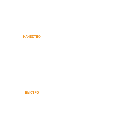
КАЧЕСТВО
Мы дорожим своим именем,
а потому и кальяны и сервис
на высшем уровне
БЫСТРО
На Партизанскую доставка
кальяна осуществляется в
течение ±1 часа