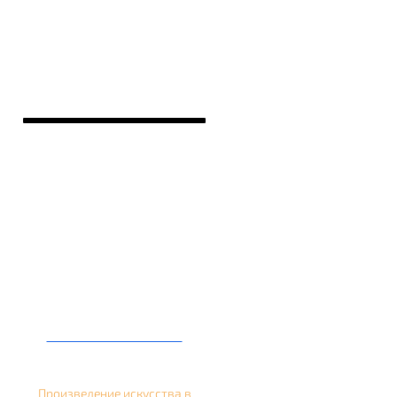
Кальян на банане
Произведение искусства в