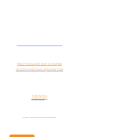
Кальян на кокосе
Настоящий хит в мире
экзотических ароматов
1899
₽
Вторая чаша +899
₽