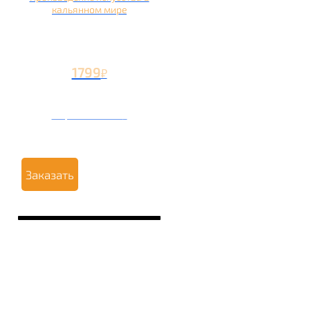
кальянном мире
1799
₽
Вторая чаша +799
₽
Заказать