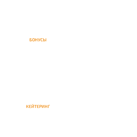
БОНУСЫ
Заказать доставку кальяна
на дом — значит получить
бонусы для следующей
КЕЙТЕРИНГ
Кейтеринг — доставка
кальяна на час или
несколько при
обслуживании вечеринок