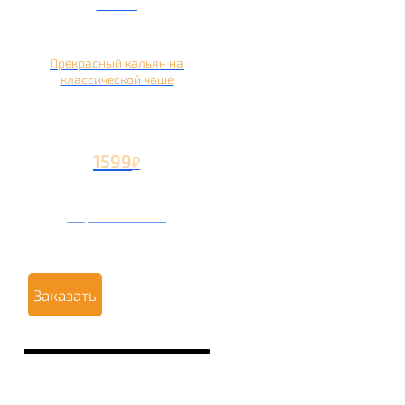
чаше
Прекрасный кальян на
классической чаше
1599
₽
Вторая чаша +499
₽
Заказать