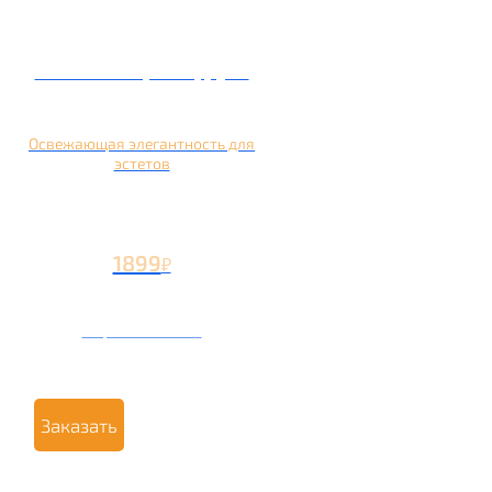
Кальян на грейпфруте
Освежающая элегантность для
эстетов
1899
₽
Вторая чаша +799
₽
Заказать