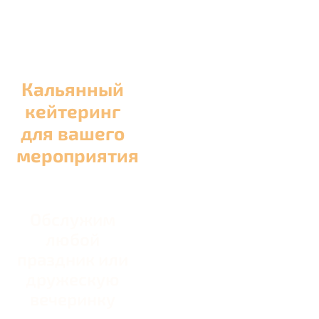
Кальянный
кейтеринг
для вашего
мероприятия
Обслужим
любой
праздник или
дружескую
вечеринку