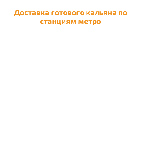
Доставка готового кальяна по
станциям метро
Доставка кальяна на
Авиамоторную
Доставка кальяна на
Автозаводскую
Доставка кальяна на
Академическую
Доставка кальяна на
Александровский сад
Доставка кальяна на
Алексеевскую
Доставка кальяна на