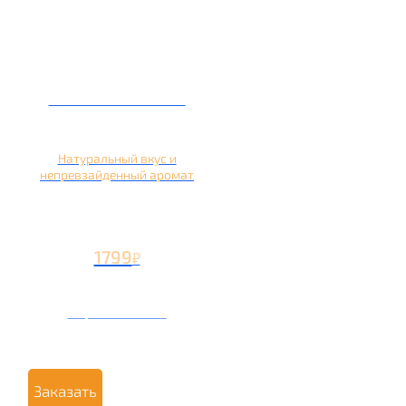
Кальян на яблоке
Натуральный вкус и
непревзайденный аромат
1799
₽
Вторая чаша +799
₽
Заказать