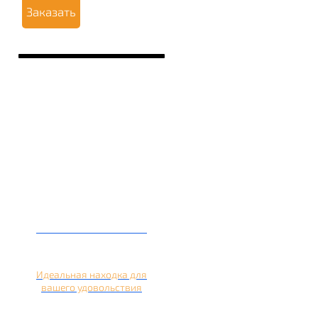
Заказать
Кальян на лимоне
Идеальная находка для
вашего удовольствия