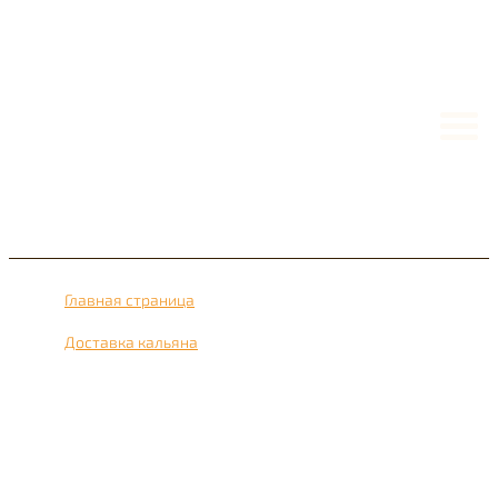
Главная страница
›
Доставка кальяна
›
Доставка кальяна рядом с метро Партизанская 24 часа
в сутки