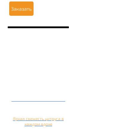
Заказать
Кальян на апельсине
Яркая свежесть цитруса в
каждом вдохе