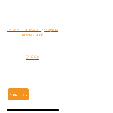
Кальян на манго
Изысканный кальян для ярких
впечатлений
2199
₽
Вторая чаша +1199
₽
Заказать