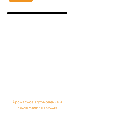
Кальян на дыне
Ароматное вдохновение и
наслаждение вкусом