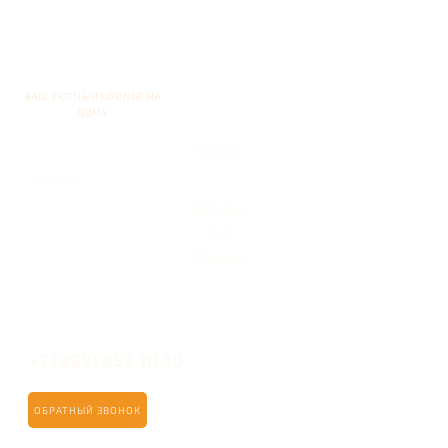
ВАШ УЮТНЫЙ LOUNGE НА
ДОМУ
Главная
Кальяны
Кейтеринг
Блог
Контакты
+7 (999) 855-10-10
ОБРАТНЫЙ ЗВОНОК