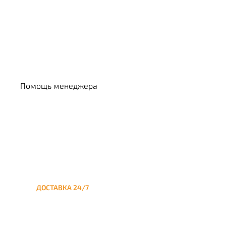
Выбрать кальян
Помощь менеджера
ДОСТАВКА 24/7
Круглосуточная доставка
кальяна на дом до
Партизанской