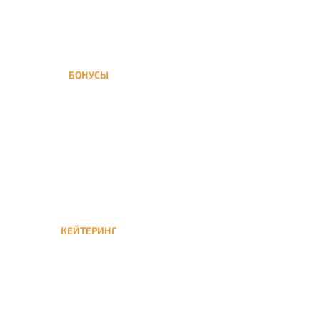
БОНУСЫ
Заказать доставку кальяна
на дом — значит получить
бонусы для следующей
КЕЙТЕРИНГ
Кейтеринг — доставка
кальяна на час или
несколько при
обслуживании вечеринок