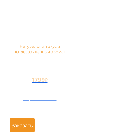
Кальян на яблоке
Натуральный вкус и
непревзайденный аромат
1799
₽
Вторая чаша +799
₽
Заказать