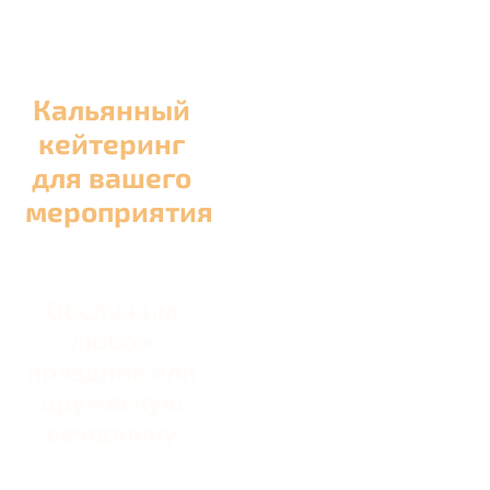
Кальянный
кейтеринг
для вашего
мероприятия
Обслужим
любой
праздник или
дружескую
вечеринку