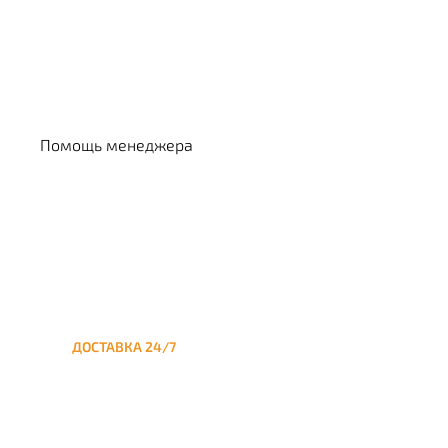
Выбрать кальян
Помощь менеджера
ДОСТАВКА 24/7
Круглосуточная доставка
кальяна на дом до
Аминьевской