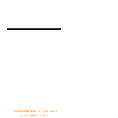
Кальян на банане
Произведение искусства в
кальянном мире