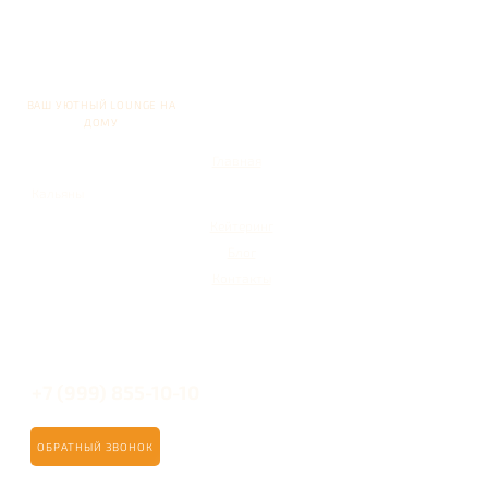
ВАШ УЮТНЫЙ LOUNGE НА
ДОМУ
Главная
Кальяны
Кейтеринг
Блог
Контакты
+7 (999) 855-10-10
ОБРАТНЫЙ ЗВОНОК