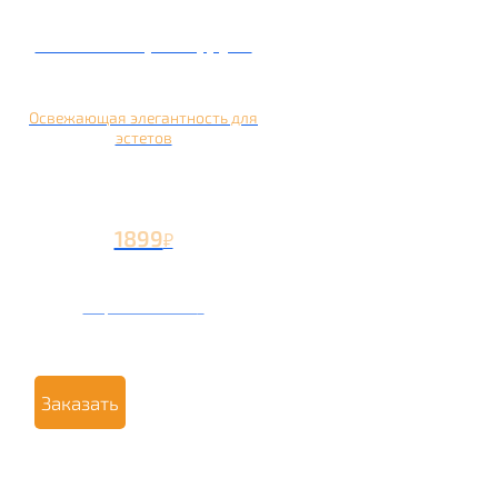
Кальян на грейпфруте
Освежающая элегантность для
эстетов
1899
₽
Вторая чаша +799
₽
Заказать