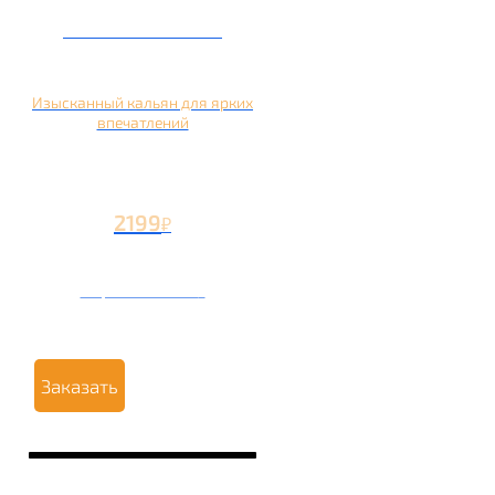
Кальян на манго
Изысканный кальян для ярких
впечатлений
2199
₽
Вторая чаша +1199
₽
Заказать