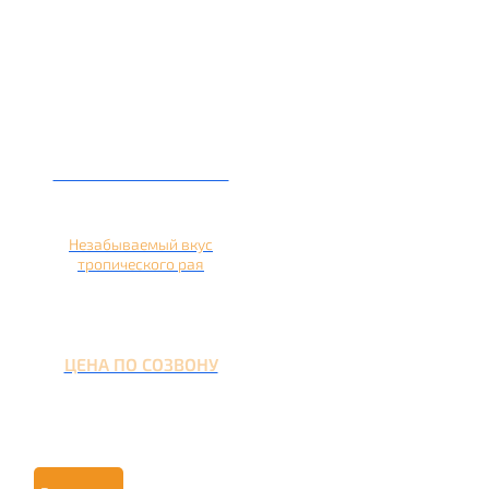
Кальян на ананасе
Незабываемый вкус
тропического рая
ЦЕНА ПО СОЗВОНУ