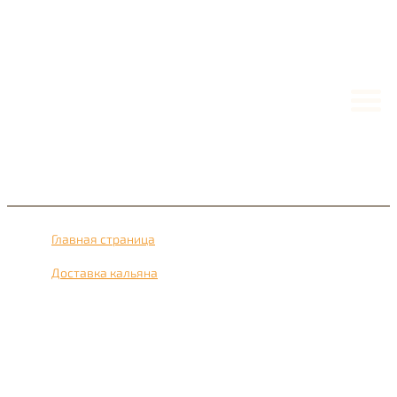
Главная страница
›
Доставка кальяна
›
Доставка кальяна рядом с метро Аминьевская 24 часа в
сутки