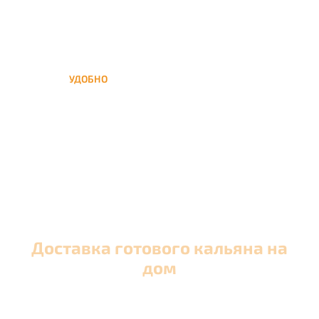
УДОБНО
Вы можете заказать кальян
домой в любое время, а
заберем когда Вам удобно
Доставка готового кальяна на
дом