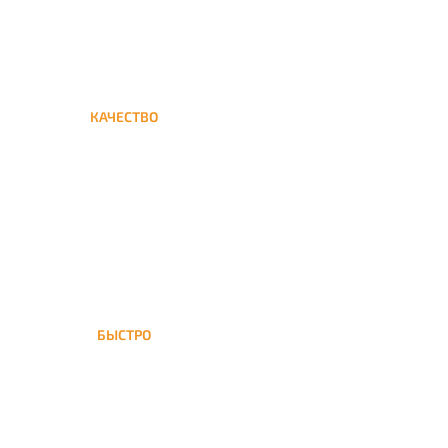
КАЧЕСТВО
Мы дорожим своим именем,
а потому и кальяны и сервис
на высшем уровне
БЫСТРО
На Аминьевскую доставка
кальяна осуществляется в
течение ±1 часа