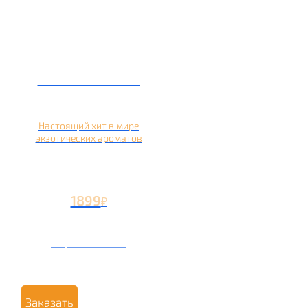
Кальян на кокосе
Настоящий хит в мире
экзотических ароматов
1899
₽
Вторая чаша +899
₽
Заказать