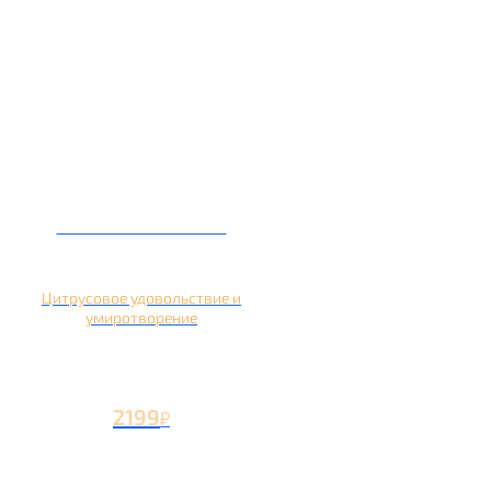
Кальян на помело
Цитрусовое удовольствие и
умиротворение
2199
₽
Вторая чаша +1199
₽