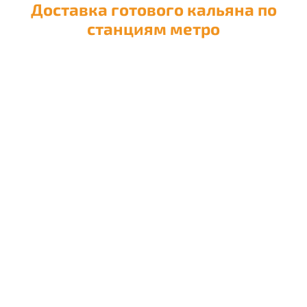
Доставка готового кальяна по
станциям метро
Доставка кальяна на
Авиамоторную
Доставка кальяна на
Автозаводскую
Доставка кальяна на
Академическую
Доставка кальяна на
Александровский сад
Доставка кальяна на
Алексеевскую
Доставка кальяна на
Алма-Атинскую