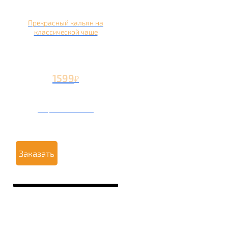
Прекрасный кальян на
классической чаше
1599
₽
Вторая чаша +499
₽
Заказать