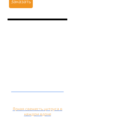
Заказать
Кальян на апельсине
Яркая свежесть цитруса в
каждом вдохе