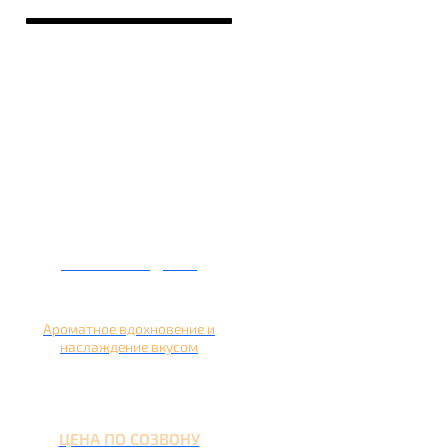
Кальян на дыне
Ароматное вдохновение и
наслаждение вкусом
ЦЕНА ПО СОЗВОНУ