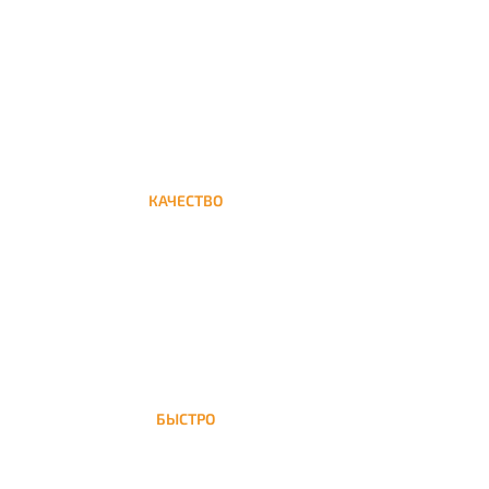
Круглосуточная доставка кальяна на дом до
Кузьминок
КАЧЕСТВО
Мы дорожим своим именем, а потому и
кальяны и сервис на высшем уровне
БЫСТРО
На Кузьминки доставка кальяна
осуществляется в течение ±1 часа