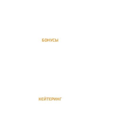
БОНУСЫ
Заказать доставку кальяна на дом — значит
получить бонусы для следующей
КЕЙТЕРИНГ
Кейтеринг — доставка кальяна на час или
несколько при обслуживании вечеринок