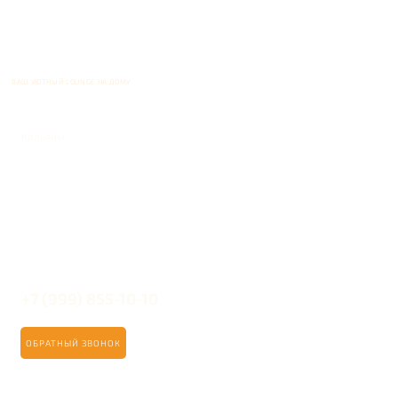
ВАШ УЮТНЫЙ LOUNGE НА ДОМУ
Кальяны
+7 (999) 855-10-10
ОБРАТНЫЙ ЗВОНОК