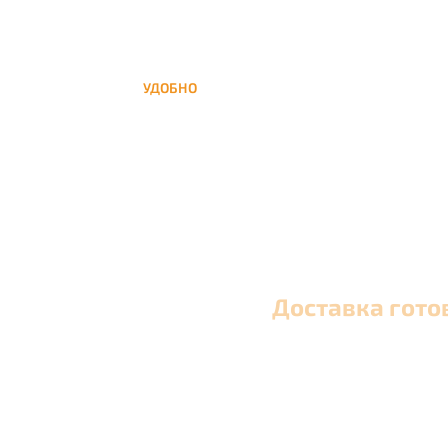
УДОБНО
Вы можете заказать кальян домой в любое
время, а заберем когда Вам удобно
Доставка гото
Оперативная круглосуточная доставка кальяна