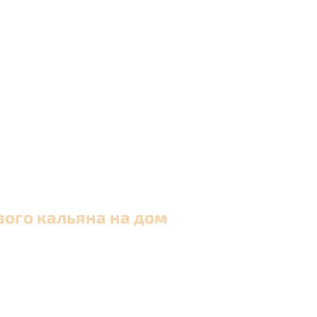
вого кальяна на дом
 в Москве и близлежащих районах Московской обла