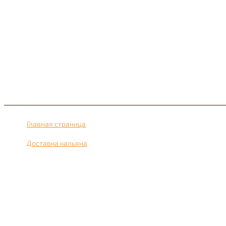
Главная страница
›
Доставка кальяна
›
Доставка кальяна рядом с метро Кузьминки 24 часа в сутки