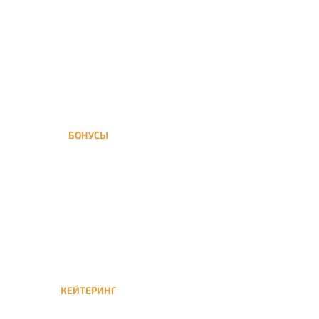
доставка кальяна
осуществляется в течение ±1
часа
БОНУСЫ
Заказать доставку кальяна
на дом — значит получить
бонусы для следующей
КЕЙТЕРИНГ
Кейтеринг — доставка