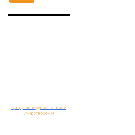
Кальян на помело
Цитрусовое удовольствие и
умиротворение