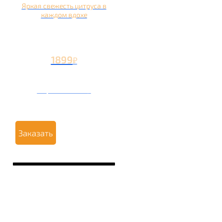
Яркая свежесть цитруса в
каждом вдохе
1899
₽
Вторая чаша +799
₽
Заказать