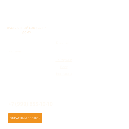
ВАШ УЮТНЫЙ LOUNGE НА
ДОМУ
Главная
Кальяны
Кейтеринг
Блог
Контакты
+7 (999) 855-10-10
ОБРАТНЫЙ ЗВОНОК