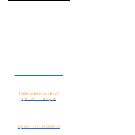
Кальян на ананасе
Незабываемый вкус
тропического рая
ЦЕНА ПО СОЗВОНУ