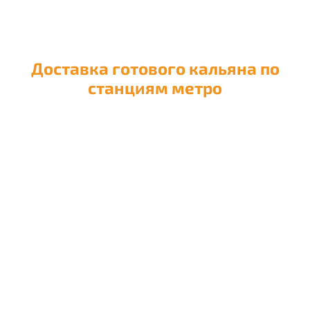
Доставка готового кальяна по
станциям метро
Доставка кальяна на
Авиамоторную
Доставка кальяна на
Автозаводскую
Доставка кальяна на
Академическую
Доставка кальяна на
Александровский сад