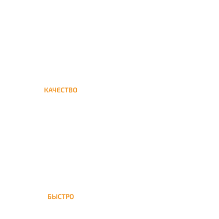
кальяна на дом до улицы
Горчакова
КАЧЕСТВО
Мы дорожим своим именем,
а потому и кальяны и сервис
на высшем уровне
БЫСТРО
На улицу Горчакова