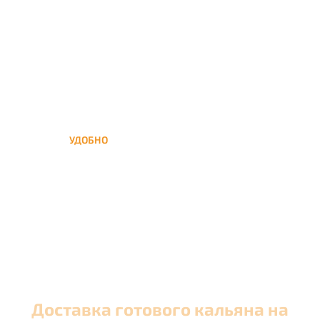
кальяна на час или
несколько при
обслуживании вечеринок
УДОБНО
Вы можете заказать кальян
домой в любое время, а
заберем когда Вам удобно
Доставка готового кальяна на