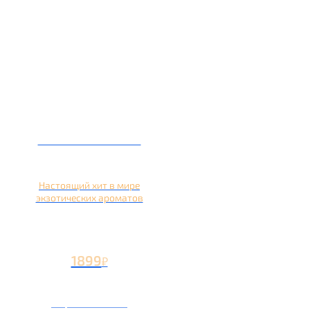
Кальян на кокосе
Настоящий хит в мире
экзотических ароматов
1899
₽
Вторая чаша +899
₽