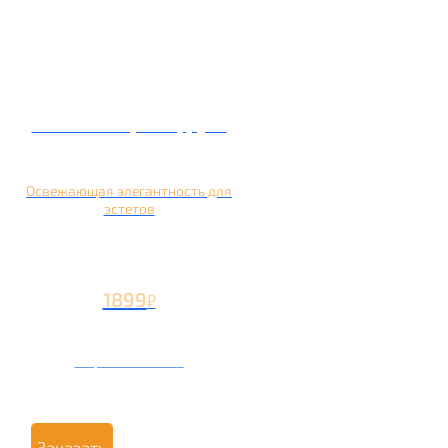
Кальян на грейпфруте
Освежающая элегантность для
эстетов
1899
₽
Вторая чаша +799
₽
Заказать