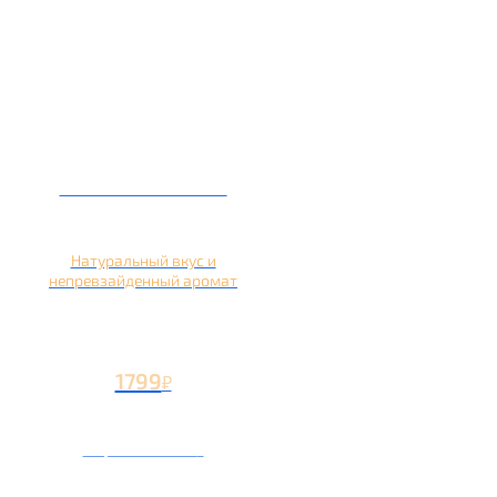
Кальян на яблоке
Натуральный вкус и
непревзайденный аромат
1799
₽
Вторая чаша +799
₽