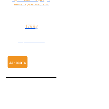
вашего удовольствия
1799
₽
Вторая чаша +799
₽
Заказать