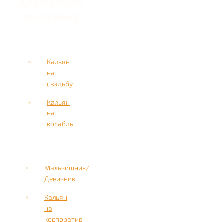
дружескую
вечеринку
Кальян
на
свадьбу
Кальян
на
корабль
Мальчишник/
Девичник
Кальян
на
корпоратив