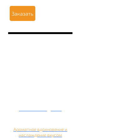
Заказать
Кальян на дыне
Ароматное вдохновение и
наслаждение вкусом