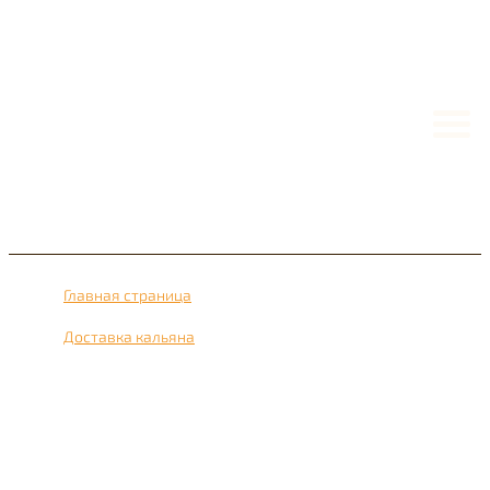
Главная страница
›
Доставка кальяна
›
Доставка кальяна рядом с метро улица Горчакова 24
часа в сутки