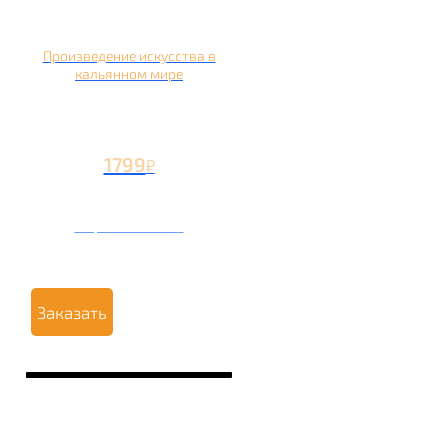
Произведение искусства в
кальянном мире
1799
₽
Вторая чаша +799
₽
Заказать