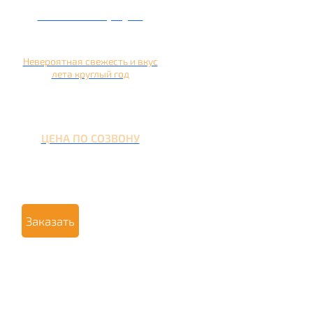
Кальян на арбузе
Невероятная свежесть и вкус
лета круглый год
ЦЕНА ПО СОЗВОНУ
Заказать