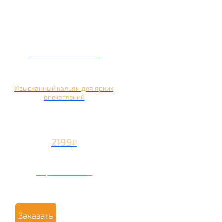
Кальян на манго
Изысканный кальян для ярких
впечатлений
2199
₽
Вторая чаша +1199
₽
Заказать