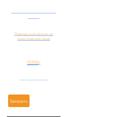
Кальян на глиняной
чаше
Прекрасный кальян на
классической чаше
1599
₽
Вторая чаша +499
₽
Заказать