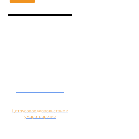
Кальян на помело
Цитрусовое удовольствие и
умиротворение