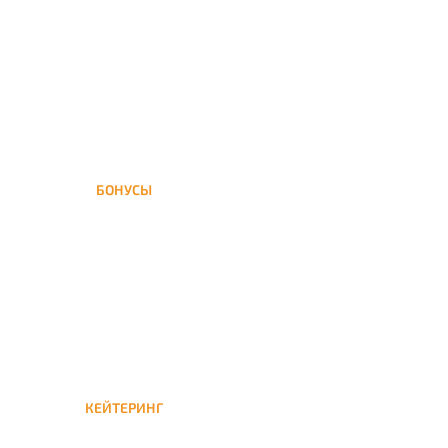
доставка кальяна
осуществляется в течение ±1
часа
БОНУСЫ
Заказать доставку кальяна
на дом — значит получить
бонусы для следующей
КЕЙТЕРИНГ
Кейтеринг — доставка