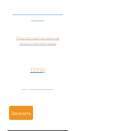
Кальян на глиняной
чаше
Прекрасный кальян на
классической чаше
1599
₽
Вторая чаша +499
₽
Заказать