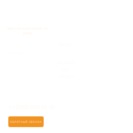
ВАШ УЮТНЫЙ LOUNGE НА
ДОМУ
Главная
Кальяны
Кейтеринг
Блог
Контакты
+7 (999) 855-10-10
ОБРАТНЫЙ ЗВОНОК