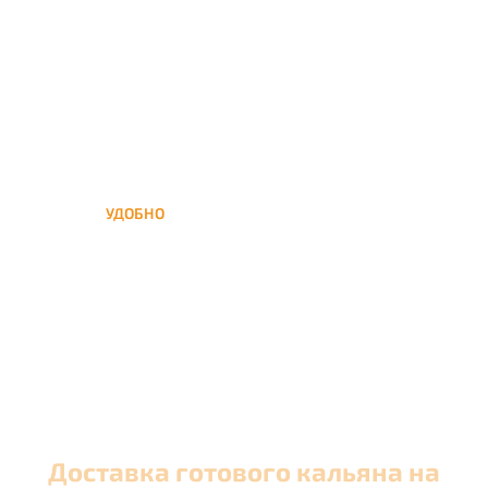
кальяна на час или
несколько при
обслуживании вечеринок
УДОБНО
Вы можете заказать кальян
домой в любое время, а
заберем когда Вам удобно
Доставка готового кальяна на