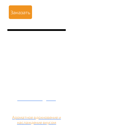
Заказать
Кальян на дыне
Ароматное вдохновение и
наслаждение вкусом