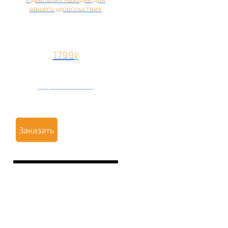
вашего удовольствия
1799
₽
Вторая чаша +799
₽
Заказать