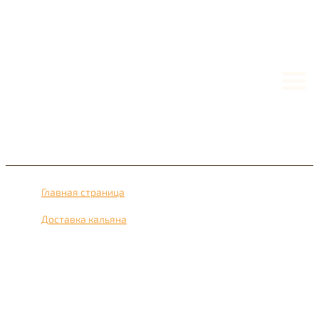
Главная страница
›
Доставка кальяна
›
Доставка кальяна рядом с метро проспект Вернадского
24 часа в сутки