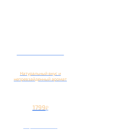
Кальян на яблоке
Натуральный вкус и
непревзайденный аромат
1799
₽
Вторая чаша +799
₽