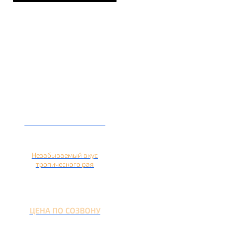
Кальян на ананасе
Незабываемый вкус
тропического рая
ЦЕНА ПО СОЗВОНУ