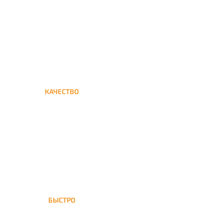
кальяна на дом до проспект
Вернадского
КАЧЕСТВО
Мы дорожим своим именем,
а потому и кальяны и сервис
на высшем уровне
БЫСТРО
На проспект Вернадского