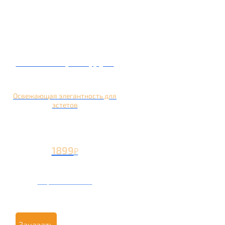
Кальян на грейпфруте
Освежающая элегантность для
эстетов
1899
₽
Вторая чаша +799
₽
Заказать