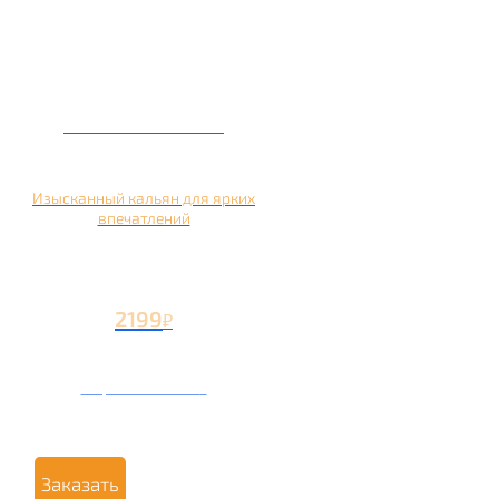
Кальян на манго
Изысканный кальян для ярких
впечатлений
2199
₽
Вторая чаша +1199
₽
Заказать