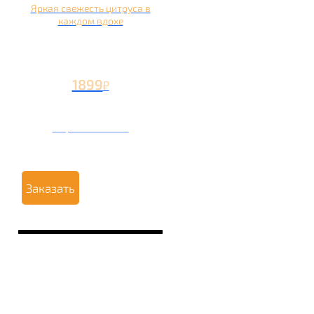
Яркая свежесть цитруса в
каждом вдохе
1899
₽
Вторая чаша +799
₽
Заказать