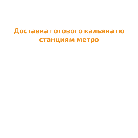
Доставка готового кальяна по
станциям метро
Доставка кальяна на
Авиамоторную
Доставка кальяна на
Автозаводскую
Доставка кальяна на
Академическую
Доставка кальяна на
Александровский сад