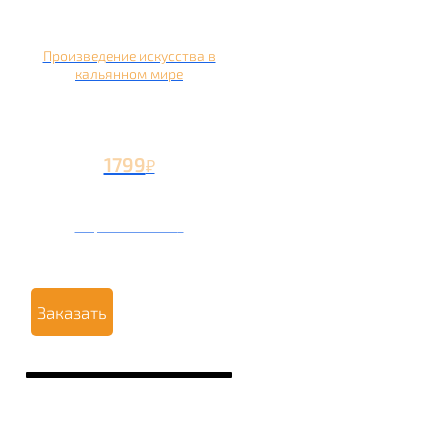
Произведение искусства в
кальянном мире
1799
₽
Вторая чаша +799
₽
Заказать