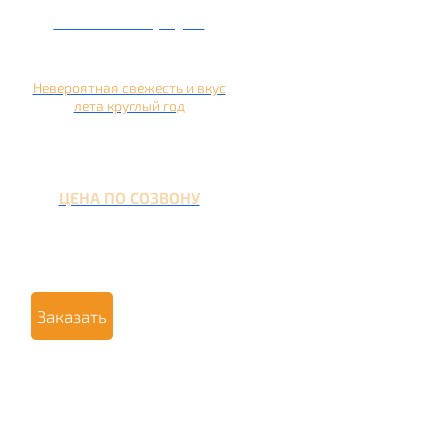
Кальян на арбузе
Невероятная свежесть и вкус
лета круглый год
ЦЕНА ПО СОЗВОНУ
Заказать