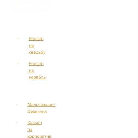
дружескую
вечеринку
Кальян
на
свадьбу
Кальян
на
корабль
Мальчишник/
Девичник
Кальян
на
корпоратив