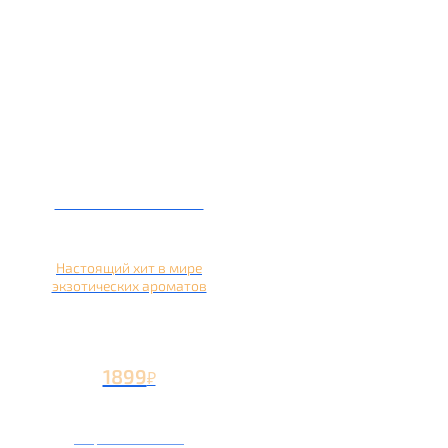
Кальян на кокосе
Настоящий хит в мире
экзотических ароматов
1899
₽
Вторая чаша +899
₽