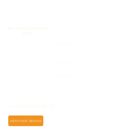
ВАШ УЮТНЫЙ LOUNGE НА
ДОМУ
Главная
Кальяны
Кейтеринг
Блог
Контакты
+7 (999) 855-10-10
ОБРАТНЫЙ ЗВОНОК