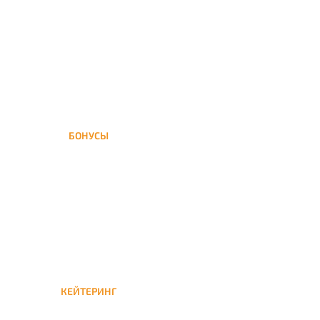
доставка кальяна
осуществляется в течение ±1
часа
БОНУСЫ
Заказать доставку кальяна
на дом — значит получить
бонусы для следующей
КЕЙТЕРИНГ
Кейтеринг — доставка