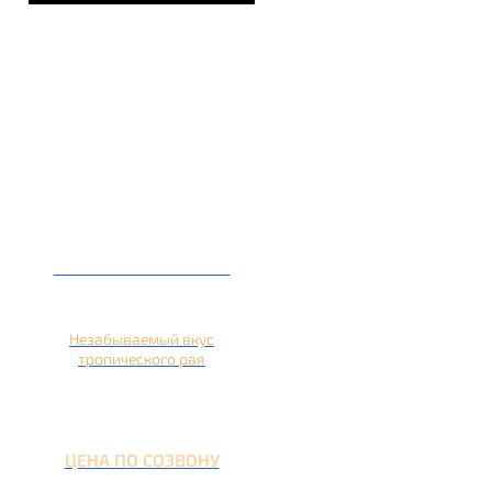
Кальян на ананасе
Незабываемый вкус
тропического рая
ЦЕНА ПО СОЗВОНУ