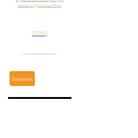
вашего удовольствия
1799
₽
Вторая чаша +799
₽
Заказать