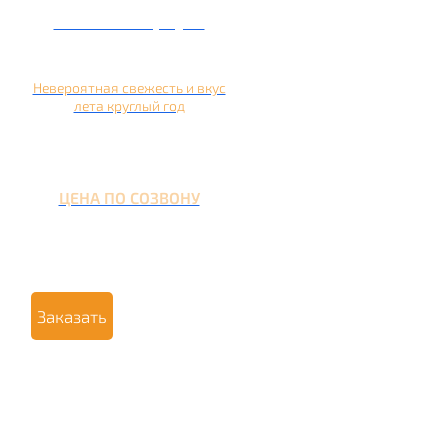
Кальян на арбузе
Невероятная свежесть и вкус
лета круглый год
ЦЕНА ПО СОЗВОНУ
Заказать