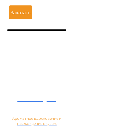
Заказать
Кальян на дыне
Ароматное вдохновение и
наслаждение вкусом