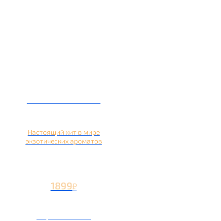
Кальян на кокосе
Настоящий хит в мире
экзотических ароматов
1899
₽
Вторая чаша +899
₽