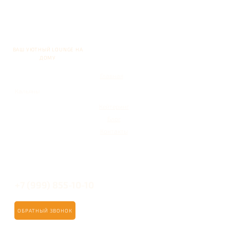
ВАШ УЮТНЫЙ LOUNGE НА
ДОМУ
Главная
Кальяны
Кейтеринг
Блог
Контакты
+7 (999) 855-10-10
ОБРАТНЫЙ ЗВОНОК