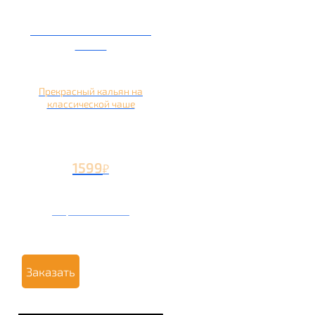
Кальян на глиняной
чаше
Прекрасный кальян на
классической чаше
1599
₽
Вторая чаша +499
₽
Заказать