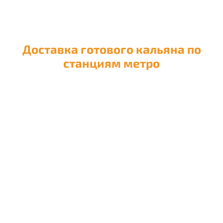
Доставка готового кальяна по
станциям метро
Доставка кальяна на
Авиамоторную
Доставка кальяна на
Автозаводскую
Доставка кальяна на
Академическую
Доставка кальяна на
Александровский сад