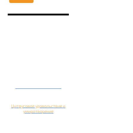
Кальян на помело
Цитрусовое удовольствие и
умиротворение