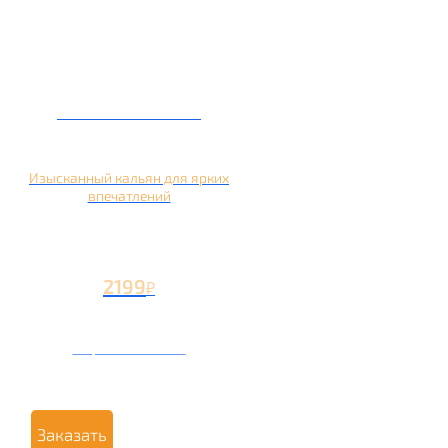
Кальян на манго
Изысканный кальян для ярких
впечатлений
2199
₽
Вторая чаша +1199
₽
Заказать