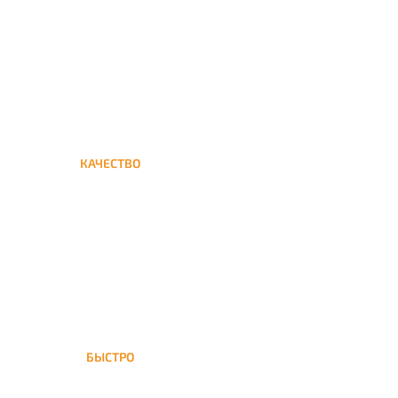
кальяна на дом до улицы
Скобелевской
КАЧЕСТВО
Мы дорожим своим именем,
а потому и кальяны и сервис
на высшем уровне
БЫСТРО
На улицу Скобелевскую