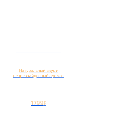
Кальян на яблоке
Натуральный вкус и
непревзайденный аромат
1799
₽
Вторая чаша +799
₽