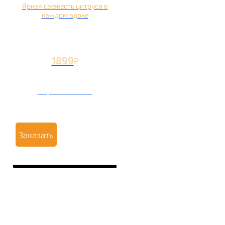
Яркая свежесть цитруса в
каждом вдохе
1899
₽
Вторая чаша +799
₽
Заказать