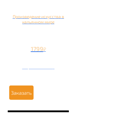
Произведение искусства в
кальянном мире
1799
₽
Вторая чаша +799
₽
Заказать