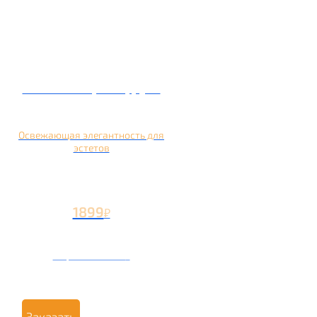
Кальян на грейпфруте
Освежающая элегантность для
эстетов
1899
₽
Вторая чаша +799
₽
Заказать