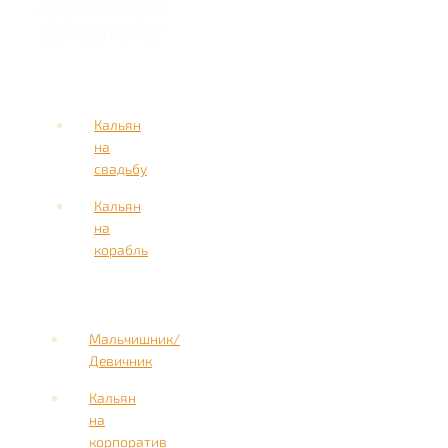
дружескую
вечеринку
Кальян
на
свадьбу
Кальян
на
корабль
Мальчишник/
Девичник
Кальян
на
корпоратив