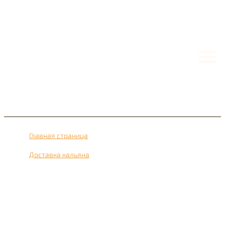
Главная страница
›
Доставка кальяна
›
Доставка кальяна рядом с метро улица Скобелевская
24 часа в сутки