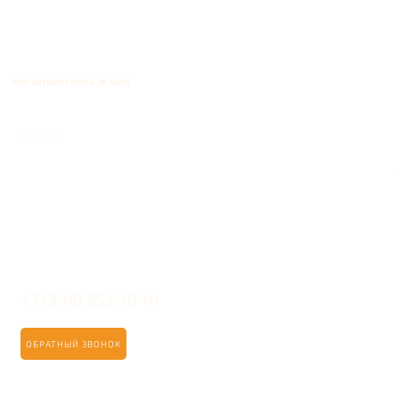
ВАШ УЮТНЫЙ LOUNGE НА ДОМУ
Кальяны
+7 (999) 855-10-10
ОБРАТНЫЙ ЗВОНОК