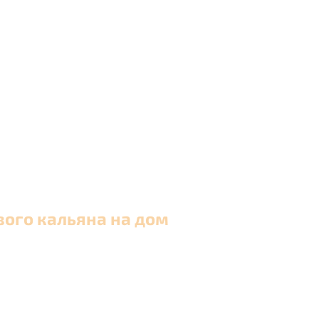
вого кальяна на дом
 в Москве и близлежащих районах Московской обла