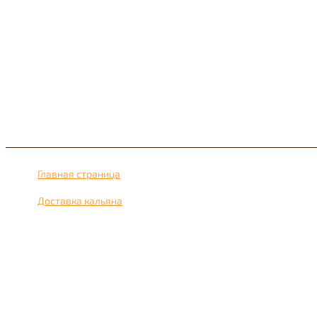
Главная страница
›
Доставка кальяна
›
Доставка кальяна рядом с метро Шереметьевская 24 часа в