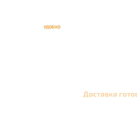
УДОБНО
Вы можете заказать кальян домой в любое
время, а заберем когда Вам удобно
Доставка гото
Оперативная круглосуточная доставка кальяна