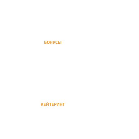
БОНУСЫ
Заказать доставку кальяна на дом — значит
получить бонусы для следующей
КЕЙТЕРИНГ
Кейтеринг — доставка кальяна на час или
несколько при обслуживании вечеринок