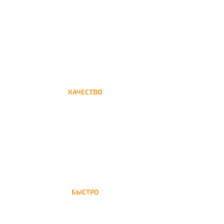
Круглосуточная доставка кальяна на дом до
Шереметьевской
КАЧЕСТВО
Мы дорожим своим именем, а потому и
кальяны и сервис на высшем уровне
БЫСТРО
На Шереметьевскую доставка кальяна
осуществляется в течение ±1 часа