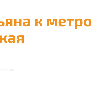
ьяна к метро
кая
евскую