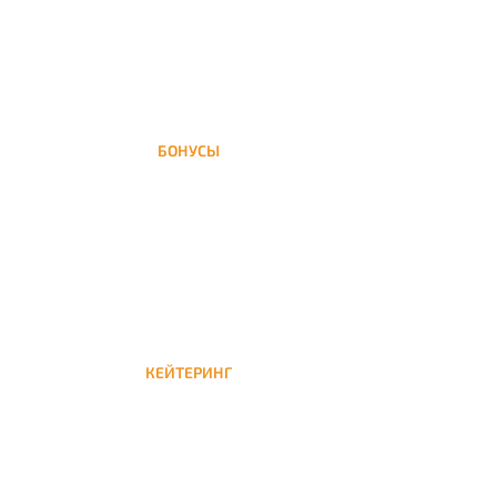
БОНУСЫ
Заказать доставку кальяна на дом — значит
получить бонусы для следующей
КЕЙТЕРИНГ
Кейтеринг — доставка кальяна на час или
несколько при обслуживании вечеринок