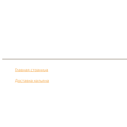
Главная страница
›
Доставка кальяна
›
Доставка кальяна рядом с метро Митино 24 часа в сутки