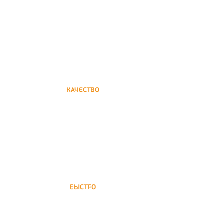
Круглосуточная доставка кальяна на дом до
Митино
КАЧЕСТВО
Мы дорожим своим именем, а потому и
кальяны и сервис на высшем уровне
БЫСТРО
На Митино доставка кальяна
осуществляется в течение ±1 часа