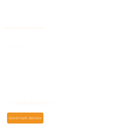
ВАШ УЮТНЫЙ LOUNGE НА ДОМУ
Кальяны
+7 (999) 855-10-10
ОБРАТНЫЙ ЗВОНОК