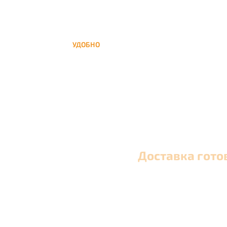
УДОБНО
Вы можете заказать кальян домой в любое
время, а заберем когда Вам удобно
Доставка гото
Оперативная круглосуточная доставка кальяна