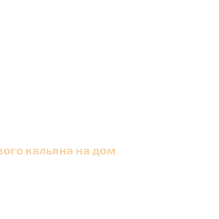
вого кальяна на дом
 в Москве и близлежащих районах Московской обла