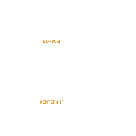
БОНУСЫ
Заказать доставку кальяна на дом — значит
получить бонусы для следующей
КЕЙТЕРИНГ
Кейтеринг — доставка кальяна на час или
несколько при обслуживании вечеринок