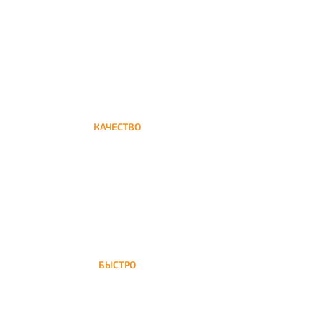
Круглосуточная доставка кальяна на дом до
Преображенской площади
КАЧЕСТВО
Мы дорожим своим именем, а потому и
кальяны и сервис на высшем уровне
БЫСТРО
На Преображенскую площадь доставка
кальяна осуществляется в течение ±1 часа