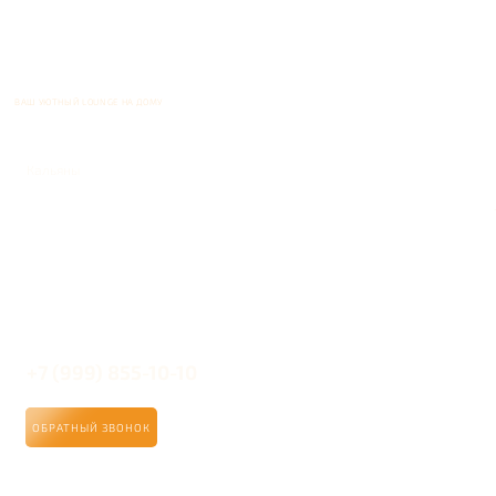
ВАШ УЮТНЫЙ LOUNGE НА ДОМУ
Кальяны
+7 (999) 855-10-10
ОБРАТНЫЙ ЗВОНОК