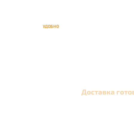
УДОБНО
Вы можете заказать кальян домой в любое
время, а заберем когда Вам удобно
Доставка гото
Оперативная круглосуточная доставка кальяна