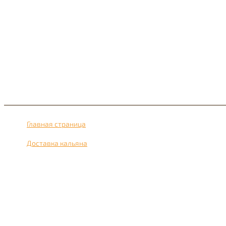
Главная страница
›
Доставка кальяна
›
Доставка кальяна рядом с метро Преображенская площадь 