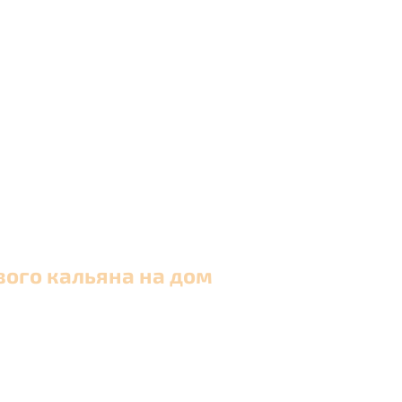
вого кальяна на дом
 в Москве и близлежащих районах Московской обла