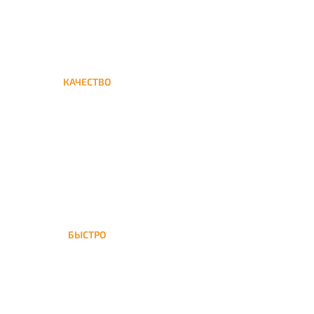
КАЧЕСТВО
Мы дорожим своим именем,
а потому и кальяны и сервис
на высшем уровне
БЫСТРО
На Покровское доставка
кальяна осуществляется в
течение ±1 часа