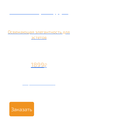
Кальян на грейпфруте
Освежающая элегантность для
эстетов
1899
₽
Вторая чаша +799
₽
Заказать