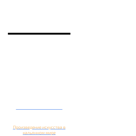
Кальян на банане
Произведение искусства в
кальянном мире