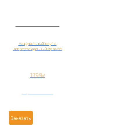
Кальян на яблоке
Натуральный вкус и
непревзайденный аромат
1799
₽
Вторая чаша +799
₽
Заказать