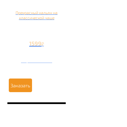
Прекрасный кальян на
классической чаше
1599
₽
Вторая чаша +499
₽
Заказать