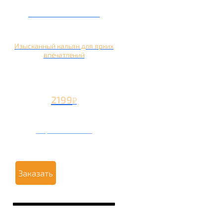
Кальян на манго
Изысканный кальян для ярких
впечатлений
2199
₽
Вторая чаша +1199
₽
Заказать