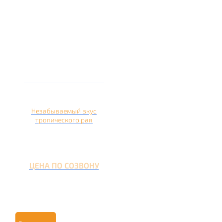
Кальян на ананасе
Незабываемый вкус
тропического рая
ЦЕНА ПО СОЗВОНУ