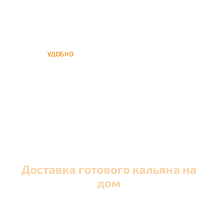
УДОБНО
Вы можете заказать кальян
домой в любое время, а
заберем когда Вам удобно
Доставка готового кальяна на
дом