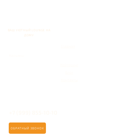
ВАШ УЮТНЫЙ LOUNGE НА
ДОМУ
Главная
Кальяны
Кейтеринг
Блог
Контакты
+7 (999) 855-10-10
ОБРАТНЫЙ ЗВОНОК