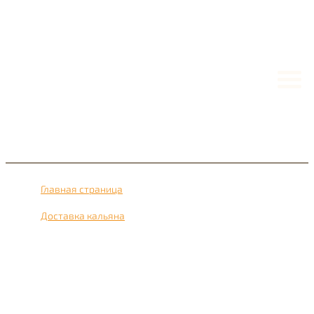
Главная страница
›
Доставка кальяна
›
Доставка кальяна рядом с метро Покровское 24 часа в
сутки