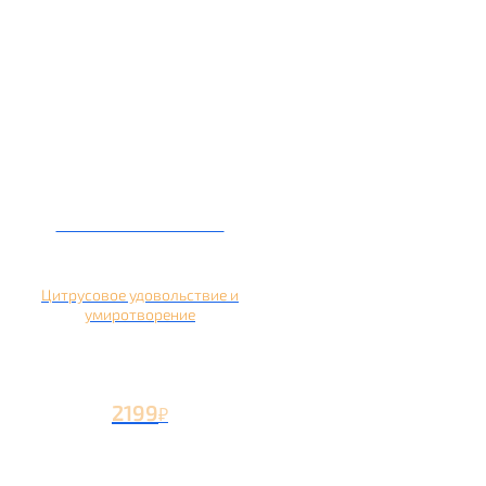
Кальян на помело
Цитрусовое удовольствие и
умиротворение
2199
₽
Вторая чаша +1199
₽