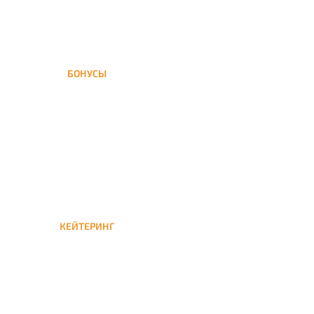
БОНУСЫ
Заказать доставку кальяна
на дом — значит получить
бонусы для следующей
КЕЙТЕРИНГ
Кейтеринг — доставка
кальяна на час или
несколько при
обслуживании вечеринок