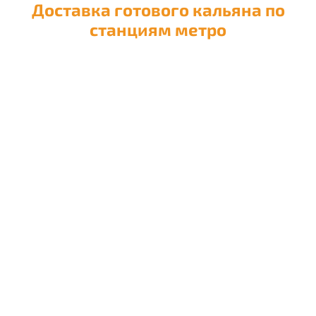
Доставка готового кальяна по
станциям метро
Доставка кальяна на
Авиамоторную
Доставка кальяна на
Автозаводскую
Доставка кальяна на
Академическую
Доставка кальяна на
Александровский сад
Доставка кальяна на
Алексеевскую
Доставка кальяна на
Алма-Атинскую