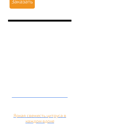
Заказать
Кальян на апельсине
Яркая свежесть цитруса в
каждом вдохе