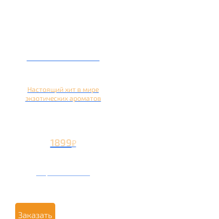
Кальян на кокосе
Настоящий хит в мире
экзотических ароматов
1899
₽
Вторая чаша +899
₽
Заказать