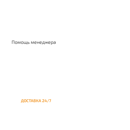
Выбрать кальян
Помощь менеджера
ДОСТАВКА 24/7
Круглосуточная доставка
кальяна на дом до
Покровского