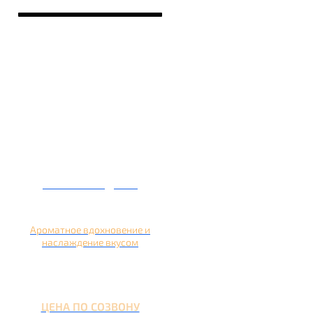
Кальян на дыне
Ароматное вдохновение и
наслаждение вкусом
ЦЕНА ПО СОЗВОНУ