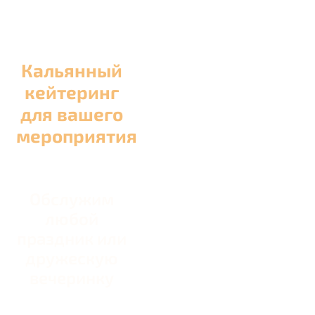
Кальянный
кейтеринг
для вашего
мероприятия
Обслужим
любой
праздник или
дружескую
вечеринку