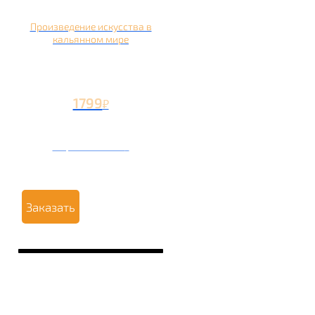
Произведение искусства в
кальянном мире
1799
₽
Вторая чаша +799
₽
Заказать