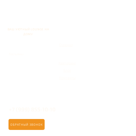
ВАШ УЮТНЫЙ LOUNGE НА
ДОМУ
Главная
Кальяны
Кейтеринг
Блог
Контакты
+7 (999) 855-10-10
ОБРАТНЫЙ ЗВОНОК