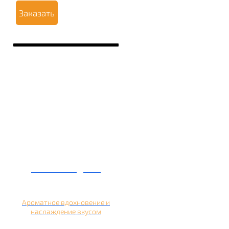
Заказать
Кальян на дыне
Ароматное вдохновение и
наслаждение вкусом