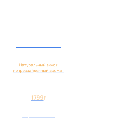
Кальян на яблоке
Натуральный вкус и
непревзайденный аромат
1799
₽
Вторая чаша +799
₽