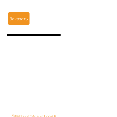
Заказать
Кальян на апельсине
Яркая свежесть цитруса в