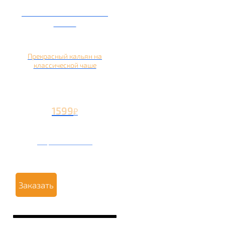
Кальян на глиняной
чаше
Прекрасный кальян на
классической чаше
1599
₽
Вторая чаша +499
₽
Заказать