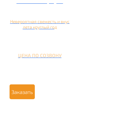
Кальян на арбузе
Невероятная свежесть и вкус
лета круглый год
ЦЕНА ПО СОЗВОНУ
Заказать