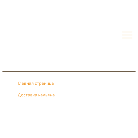
Главная страница
›
Доставка кальяна
›
Доставка кальяна рядом с метро Красные ворота 24
часа в сутки