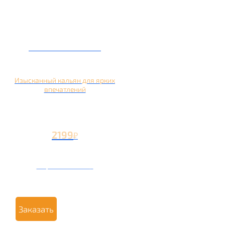
Кальян на манго
Изысканный кальян для ярких
впечатлений
2199
₽
Вторая чаша +1199
₽
Заказать