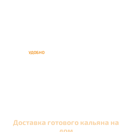
несколько при
обслуживании вечеринок
УДОБНО
Вы можете заказать кальян
домой в любое время, а
заберем когда Вам удобно
Доставка готового кальяна на
дом