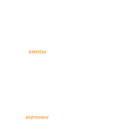
кальяна осуществляется в
течение ±1 часа
БОНУСЫ
Заказать доставку кальяна
на дом — значит получить
бонусы для следующей
КЕЙТЕРИНГ
Кейтеринг — доставка
кальяна на час или