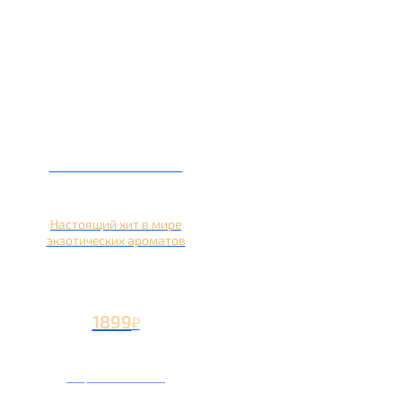
Кальян на кокосе
Настоящий хит в мире
экзотических ароматов
1899
₽
Вторая чаша +899
₽