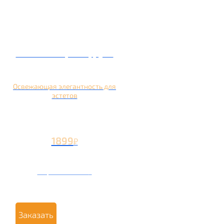
Кальян на грейпфруте
Освежающая элегантность для
эстетов
1899
₽
Вторая чаша +799
₽
Заказать