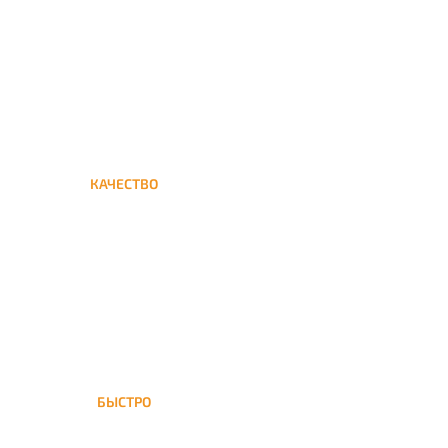
кальяна на дом до Красных
ворот
КАЧЕСТВО
Мы дорожим своим именем,
а потому и кальяны и сервис
на высшем уровне
БЫСТРО
На Красные ворота доставка