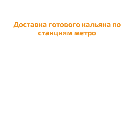
Доставка готового кальяна по
станциям метро
Доставка кальяна на
Авиамоторную
Доставка кальяна на
Автозаводскую
Доставка кальяна на
Академическую
Доставка кальяна на
Александровский сад
Доставка кальяна на