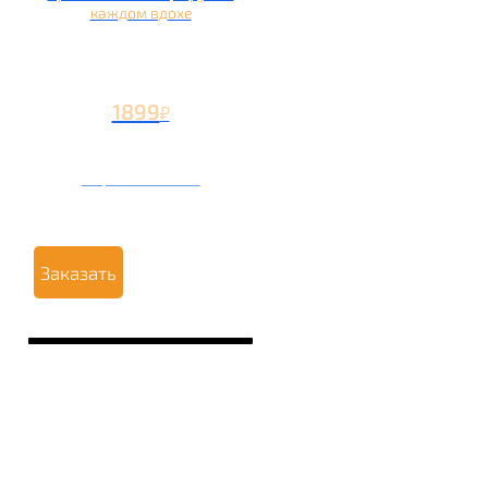
каждом вдохе
1899
₽
Вторая чаша +799
₽
Заказать