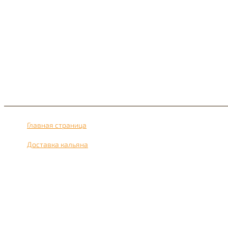
Главная страница
›
Доставка кальяна
›
Доставка кальяна рядом с метро Полежаевская 24 часа в с