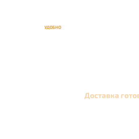
УДОБНО
Вы можете заказать кальян домой в любое
время, а заберем когда Вам удобно
Доставка гото
Оперативная круглосуточная доставка кальяна