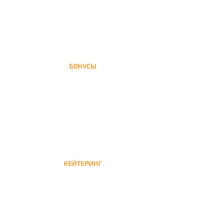
БОНУСЫ
Заказать доставку кальяна на дом — значит
получить бонусы для следующей
КЕЙТЕРИНГ
Кейтеринг — доставка кальяна на час или
несколько при обслуживании вечеринок