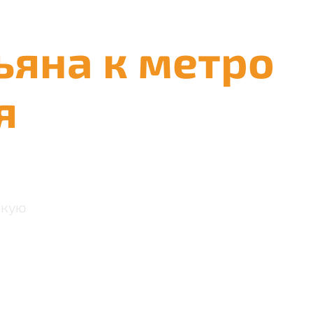
ьяна к метро
я
скую