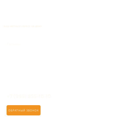
ВАШ УЮТНЫЙ LOUNGE НА ДОМУ
Кальяны
+7 (999) 855-10-10
ОБРАТНЫЙ ЗВОНОК