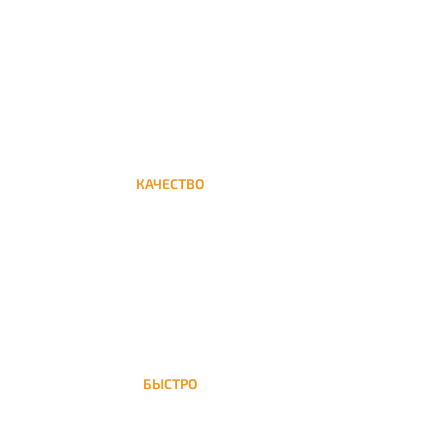
Круглосуточная доставка кальяна на дом до
Полежаевской
КАЧЕСТВО
Мы дорожим своим именем, а потому и
кальяны и сервис на высшем уровне
БЫСТРО
На Полежаевскую доставка кальяна
осуществляется в течение ±1 часа