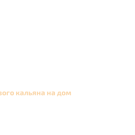
вого кальяна на дом
 в Москве и близлежащих районах Московской обла