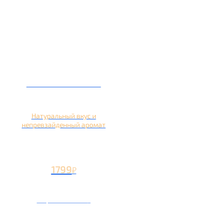
Кальян на яблоке
Натуральный вкус и
непревзайденный аромат
1799
₽
Вторая чаша +799
₽