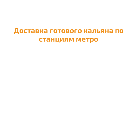
Доставка готового кальяна по
станциям метро
Доставка кальяна на
Авиамоторную
Доставка кальяна на
Автозаводскую
Доставка кальяна на
Академическую
Доставка кальяна на
Александровский сад