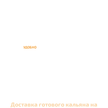
кальяна на час или
несколько при
обслуживании вечеринок
УДОБНО
Вы можете заказать кальян
домой в любое время, а
заберем когда Вам удобно
Доставка готового кальяна на