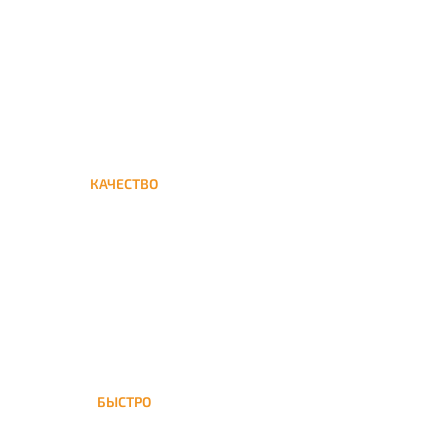
кальяна на дом до Рабочий
поселок
КАЧЕСТВО
Мы дорожим своим именем,
а потому и кальяны и сервис
на высшем уровне
БЫСТРО
На Рабочий поселок