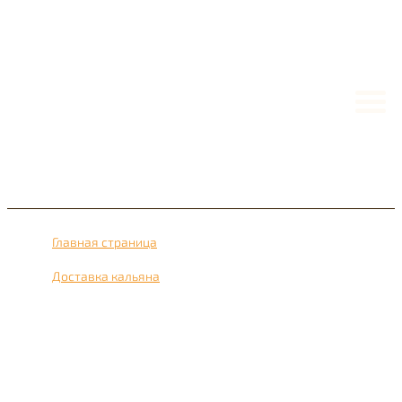
Главная страница
›
Доставка кальяна
›
Доставка кальяна рядом с метро Рабочий поселок 24
часа в сутки