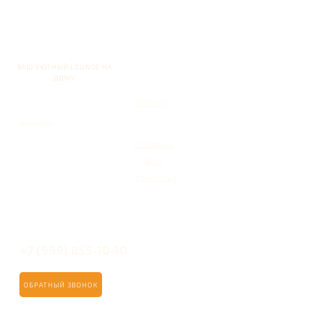
ВАШ УЮТНЫЙ LOUNGE НА
ДОМУ
Главная
Кальяны
Кейтеринг
Блог
Контакты
+7 (999) 855-10-10
ОБРАТНЫЙ ЗВОНОК