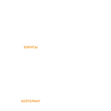
доставка кальяна
осуществляется в течение ±1
часа
БОНУСЫ
Заказать доставку кальяна
на дом — значит получить
бонусы для следующей
КЕЙТЕРИНГ
Кейтеринг — доставка