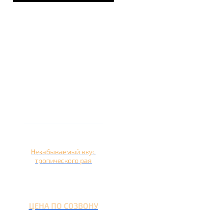
Кальян на ананасе
Незабываемый вкус
тропического рая
ЦЕНА ПО СОЗВОНУ