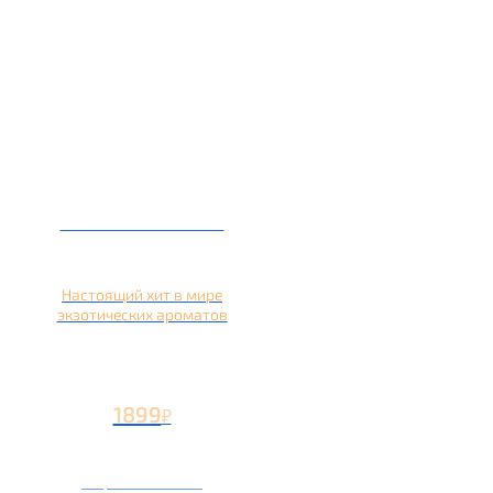
Кальян на кокосе
Настоящий хит в мире
экзотических ароматов
1899
₽
Вторая чаша +899
₽