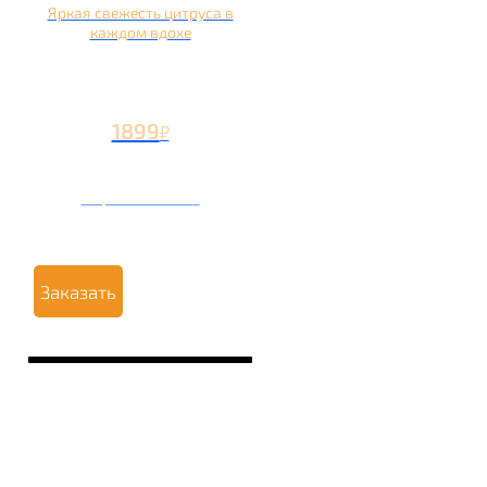
Яркая свежесть цитруса в
каждом вдохе
1899
₽
Вторая чаша +799
₽
Заказать