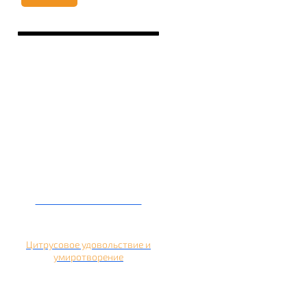
Кальян на помело
Цитрусовое удовольствие и
умиротворение