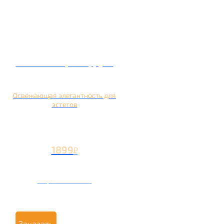
Кальян на грейпфруте
Освежающая элегантность для
эстетов
1899
₽
Вторая чаша +799
₽
Заказать