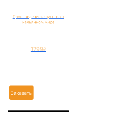
Произведение искусства в
кальянном мире
1799
₽
Вторая чаша +799
₽
Заказать