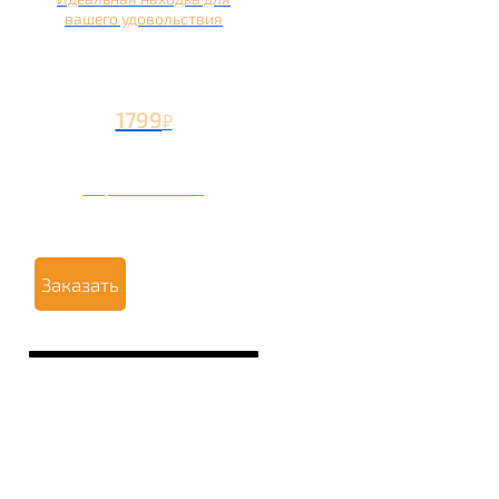
вашего удовольствия
1799
₽
Вторая чаша +799
₽
Заказать