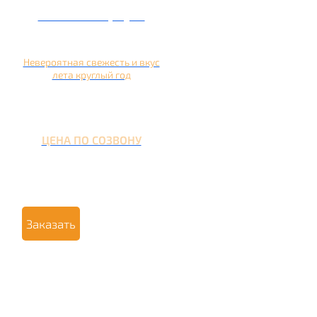
Кальян на арбузе
Невероятная свежесть и вкус
лета круглый год
ЦЕНА ПО СОЗВОНУ
Заказать