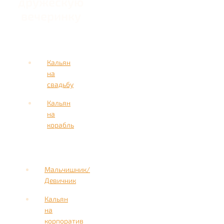
дружескую
вечеринку
Кальян
на
свадьбу
Кальян
на
корабль
Мальчишник/
Девичник
Кальян
на
корпоратив