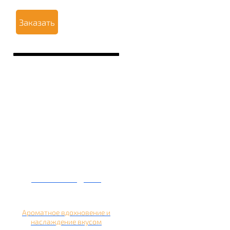
Заказать
Кальян на дыне
Ароматное вдохновение и
наслаждение вкусом