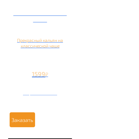
Кальян на глиняной
чаше
Прекрасный кальян на
классической чаше
1599
₽
Вторая чаша +499
₽
Заказать