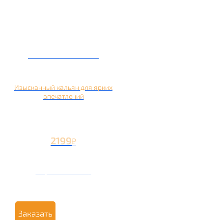
Кальян на манго
Изысканный кальян для ярких
впечатлений
2199
₽
Вторая чаша +1199
₽
Заказать