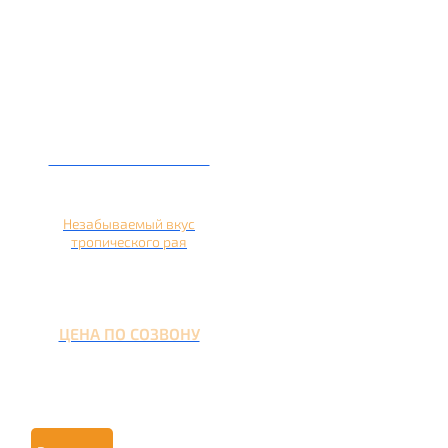
Кальян на ананасе
Незабываемый вкус
тропического рая
ЦЕНА ПО СОЗВОНУ