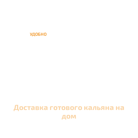
УДОБНО
Вы можете заказать кальян
домой в любое время, а
заберем когда Вам удобно
Доставка готового кальяна на
дом