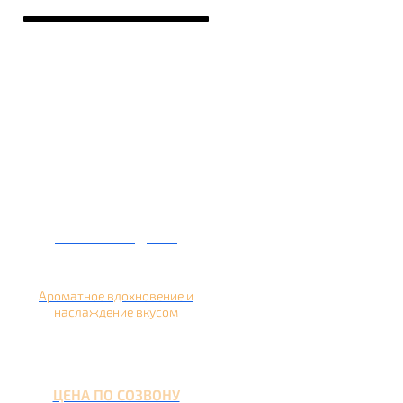
Кальян на дыне
Ароматное вдохновение и
наслаждение вкусом
ЦЕНА ПО СОЗВОНУ