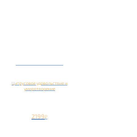
Кальян на помело
Цитрусовое удовольствие и
умиротворение
2199
₽
Вторая чаша +1199
₽