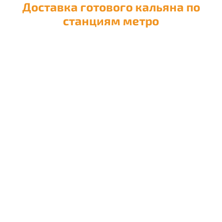
Доставка готового кальяна по
станциям метро
Доставка кальяна на
Авиамоторную
Доставка кальяна на
Автозаводскую
Доставка кальяна на
Академическую
Доставка кальяна на
Александровский сад
Доставка кальяна на
Алексеевскую
Доставка кальяна на
Алма-Атинскую