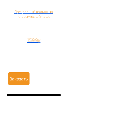
Прекрасный кальян на
классической чаше
1599
₽
Вторая чаша +499
₽
Заказать