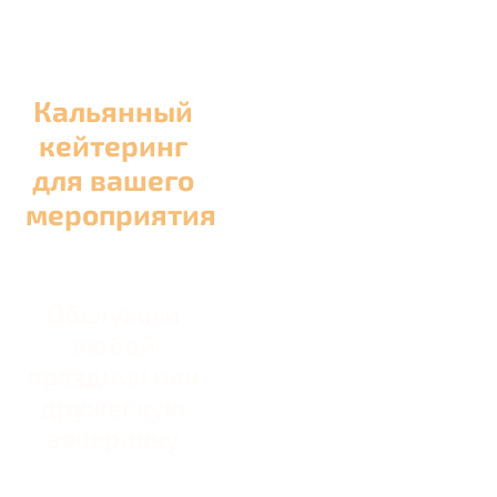
Кальянный
кейтеринг
для вашего
мероприятия
Обслужим
любой
праздник или
дружескую
вечеринку