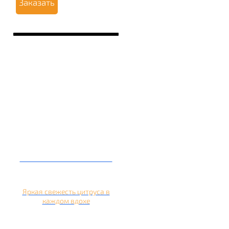
Заказать
Кальян на апельсине
Яркая свежесть цитруса в
каждом вдохе