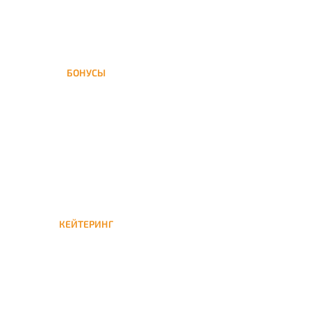
БОНУСЫ
Заказать доставку кальяна
на дом — значит получить
бонусы для следующей
КЕЙТЕРИНГ
Кейтеринг — доставка
кальяна на час или
несколько при
обслуживании вечеринок