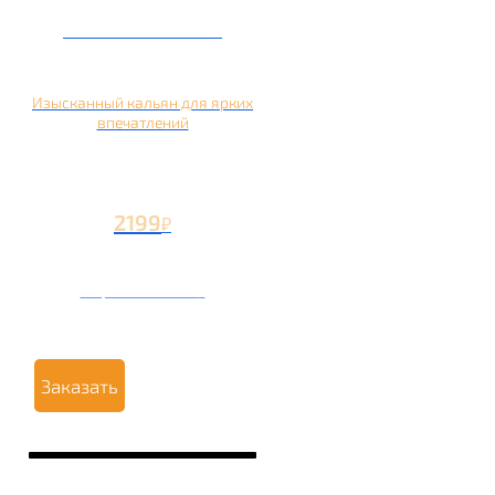
Кальян на манго
Изысканный кальян для ярких
впечатлений
2199
₽
Вторая чаша +1199
₽
Заказать