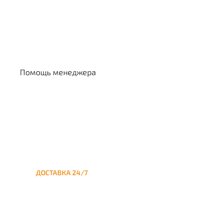
Выбрать кальян
Помощь менеджера
ДОСТАВКА 24/7
Круглосуточная доставка
кальяна на дом до
Павелецкой