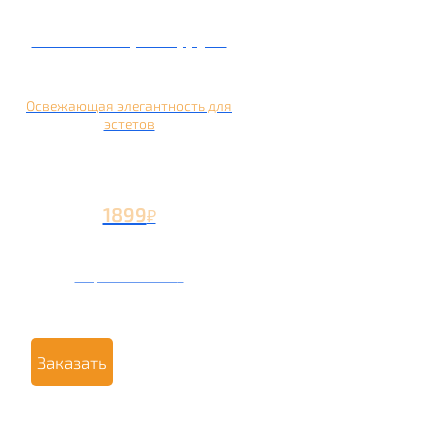
Кальян на грейпфруте
Освежающая элегантность для
эстетов
1899
₽
Вторая чаша +799
₽
Заказать