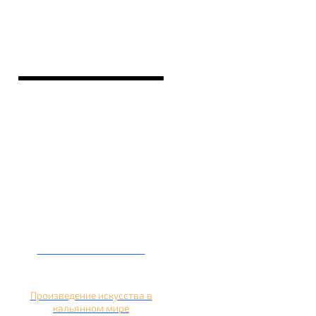
Кальян на банане
Произведение искусства в
кальянном мире