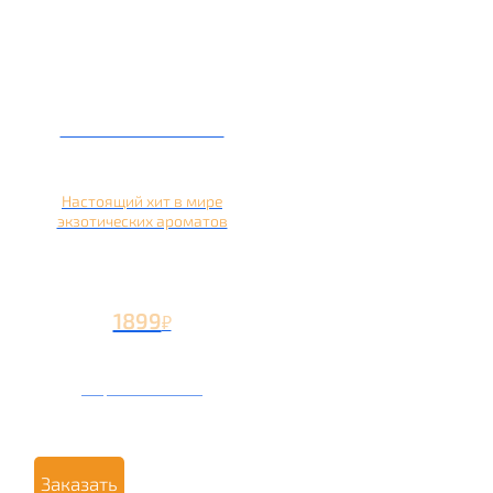
Кальян на кокосе
Настоящий хит в мире
экзотических ароматов
1899
₽
Вторая чаша +899
₽
Заказать