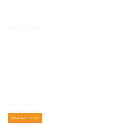
ВАШ УЮТНЫЙ LOUNGE НА
ДОМУ
Главная
Кальяны
Кейтеринг
Блог
Контакты
+7 (999) 855-10-10
ОБРАТНЫЙ ЗВОНОК