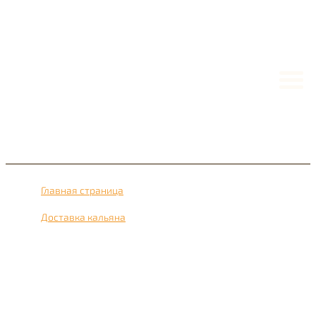
Главная страница
›
Доставка кальяна
›
Доставка кальяна рядом с метро Павелецкая 24 часа в
сутки