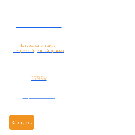
Кальян на яблоке
Натуральный вкус и
непревзайденный аромат
1799
₽
Вторая чаша +799
₽
Заказать