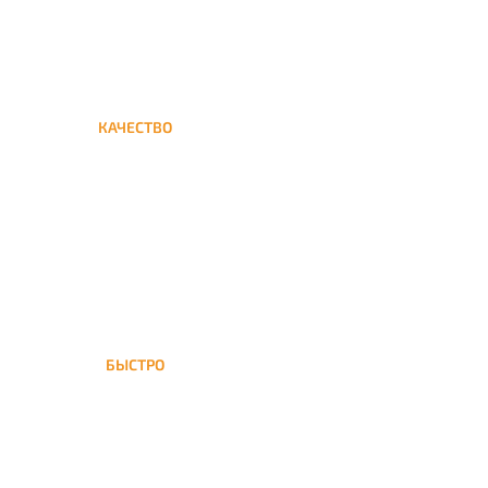
КАЧЕСТВО
Мы дорожим своим именем,
а потому и кальяны и сервис
на высшем уровне
БЫСТРО
На Павелецкую доставка
кальяна осуществляется в
течение ±1 часа