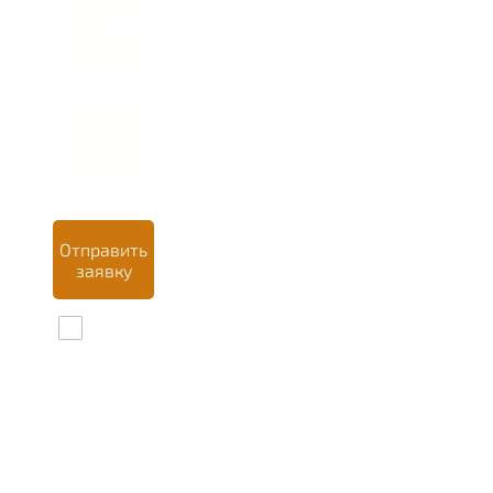
телефона *
Отправить
заявку
Даю
согласие на
обработку
персональных
данных