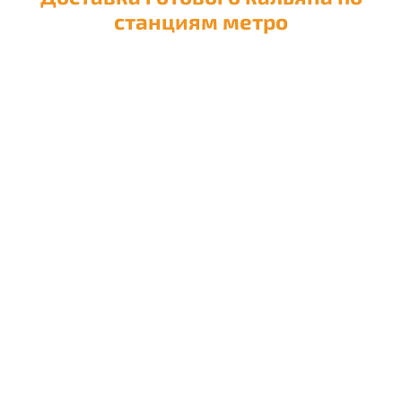
станциям метро
Доставка кальяна на
Авиамоторную
Доставка кальяна на
Автозаводскую
Доставка кальяна на
Академическую
Доставка кальяна на
Александровский сад
Доставка кальяна на
Алексеевскую
Доставка кальяна на
Алма-Атинскую