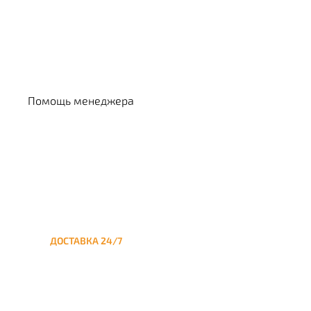
Выбрать кальян
Помощь менеджера
ДОСТАВКА 24/7
Круглосуточная доставка
кальяна на дом до