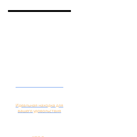
Кальян на лимоне
Идеальная находка для
вашего удовольствия