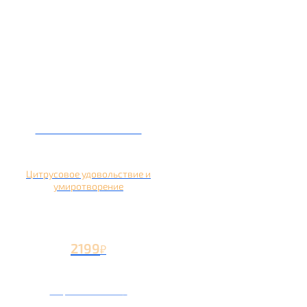
Кальян на помело
Цитрусовое удовольствие и
умиротворение
2199
₽
Вторая чаша +1199
₽