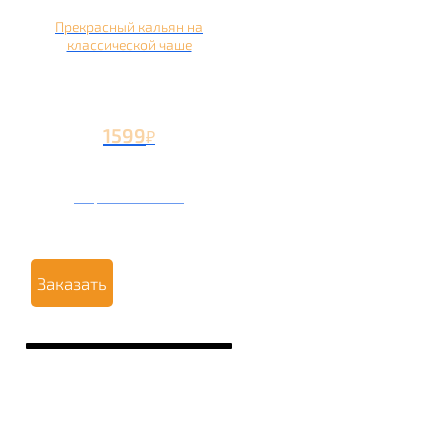
Прекрасный кальян на
классической чаше
1599
₽
Вторая чаша +499
₽
Заказать