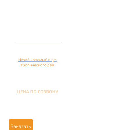
Кальян на ананасе
Незабываемый вкус
тропического рая
ЦЕНА ПО СОЗВОНУ
Заказать