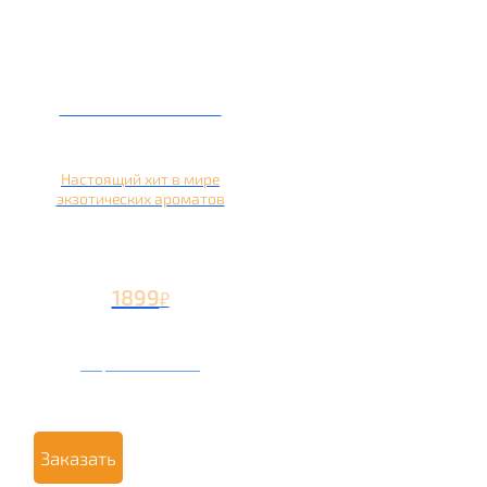
Кальян на кокосе
Настоящий хит в мире
экзотических ароматов
1899
₽
Вторая чаша +899
₽
Заказать