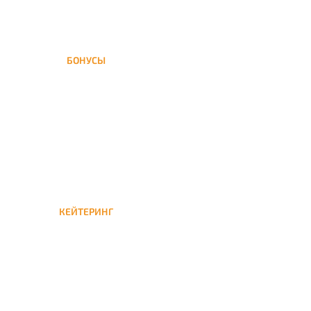
БОНУСЫ
Заказать доставку кальяна
на дом — значит получить
бонусы для следующей
КЕЙТЕРИНГ
Кейтеринг — доставка
кальяна на час или
несколько при
обслуживании вечеринок