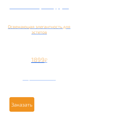
Кальян на грейпфруте
Освежающая элегантность для
эстетов
1899
₽
Вторая чаша +799
₽
Заказать