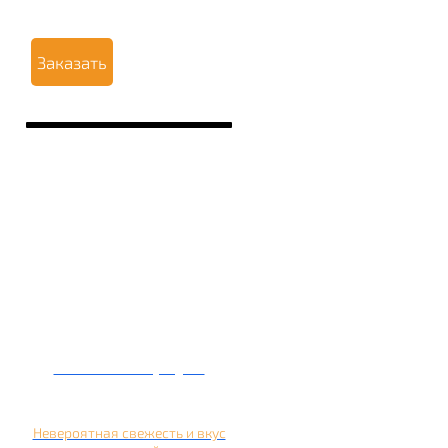
Заказать
Кальян на арбузе
Невероятная свежесть и вкус