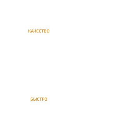
КАЧЕСТВО
Мы дорожим своим именем,
а потому и кальяны и сервис
на высшем уровне
БЫСТРО
На доставка кальяна
осуществляется в течение ±1
часа