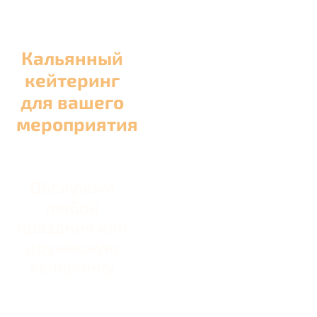
Кальянный
кейтеринг
для вашего
мероприятия
Обслужим
любой
праздник или
дружескую
вечеринку