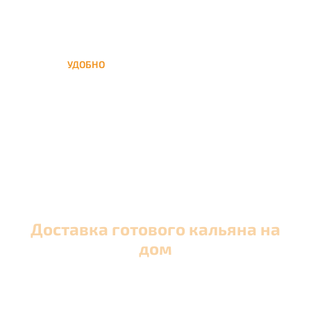
УДОБНО
Вы можете заказать кальян
домой в любое время, а
заберем когда Вам удобно
Доставка готового кальяна на
дом
Оперативная круглосуточная доставка кальяна