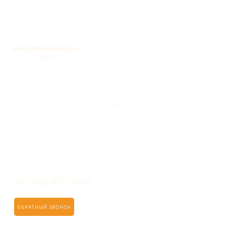
ВАШ УЮТНЫЙ LOUNGE НА
ДОМУ
Главная
Кальяны
Кейтеринг
Блог
Контакты
+7 (999) 855-10-10
ОБРАТНЫЙ ЗВОНОК