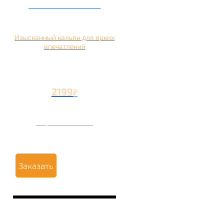
Кальян на манго
Изысканный кальян для ярких
впечатлений
2199
₽
Вторая чаша +1199
₽
Заказать