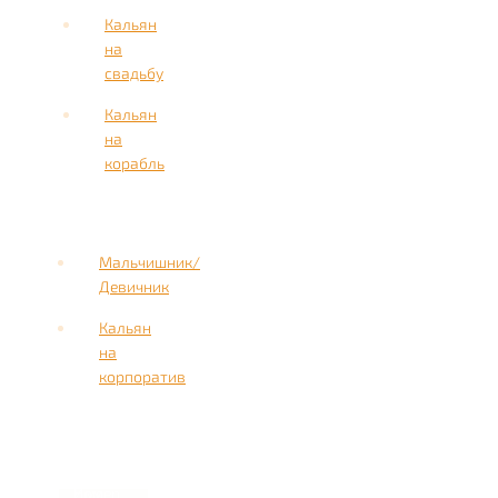
Кальян
на
свадьбу
Кальян
на
корабль
Мальчишник/
Девичник
Кальян
на
корпоратив
Имя
Номер