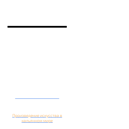
Кальян на банане
Произведение искусства в
кальянном мире