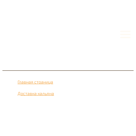
Главная страница
›
Доставка кальяна
›
Доставка кальяна рядом с метро Кунцево 24 часа в
сутки