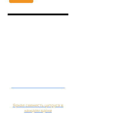
Кальян на апельсине
Яркая свежесть цитруса в
каждом вдохе