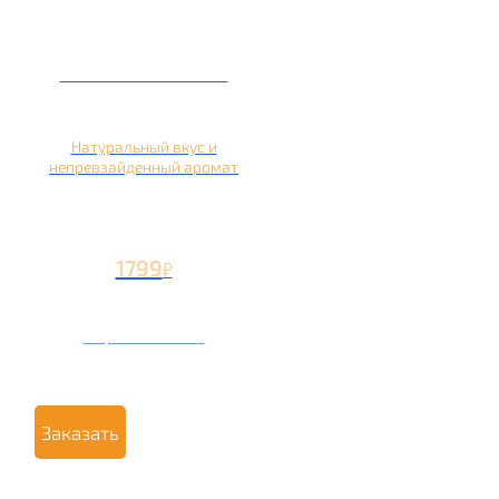
Кальян на яблоке
Натуральный вкус и
непревзайденный аромат
1799
₽
Вторая чаша +799
₽
Заказать