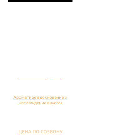
Кальян на дыне
Ароматное вдохновение и
наслаждение вкусом
ЦЕНА ПО СОЗВОНУ