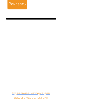
Заказать
Кальян на лимоне
Идеальная находка для
вашего удовольствия