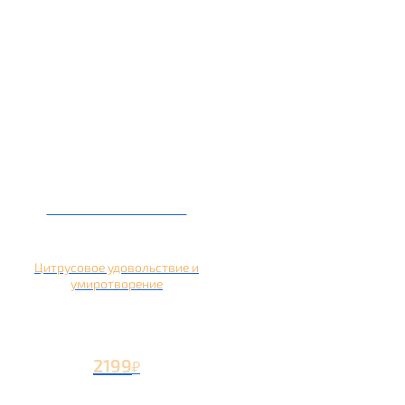
Кальян на помело
Цитрусовое удовольствие и
умиротворение
2199
₽