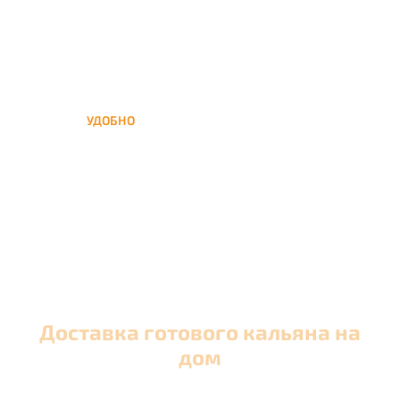
УДОБНО
Вы можете заказать кальян
домой в любое время, а
заберем когда Вам удобно
Доставка готового кальяна на
дом