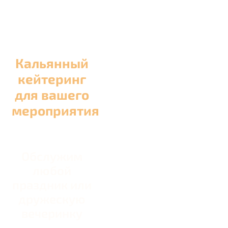
Кальянный
кейтеринг
для вашего
мероприятия
Обслужим
любой
праздник или
дружескую
вечеринку