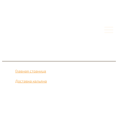
Главная страница
›
Доставка кальяна
›
Доставка кальяна рядом с метро Филёвский парк 24
часа в сутки