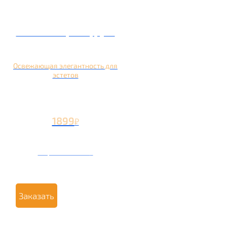
Кальян на грейпфруте
Освежающая элегантность для
эстетов
1899
₽
Вторая чаша +799
₽
Заказать