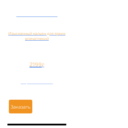
Кальян на манго
Изысканный кальян для ярких
впечатлений
2199
₽
Вторая чаша +1199
₽
Заказать