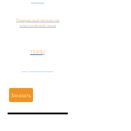
чаше
Прекрасный кальян на
классической чаше
1599
₽
Вторая чаша +499
₽
Заказать