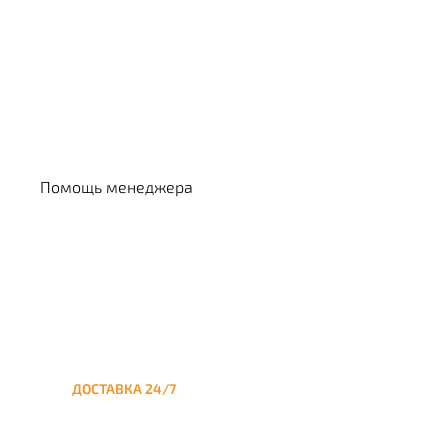
Выбрать кальян
Помощь менеджера
ДОСТАВКА 24/7
Круглосуточная доставка
кальяна на дом до