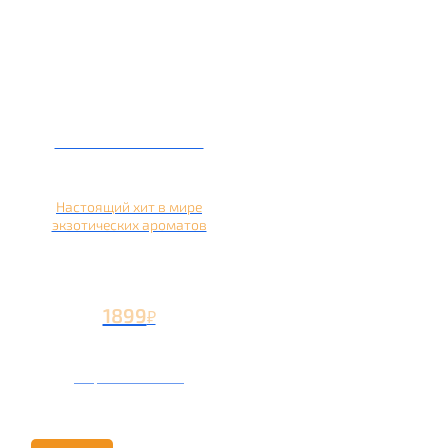
Кальян на кокосе
Настоящий хит в мире
экзотических ароматов
1899
₽
Вторая чаша +899
₽