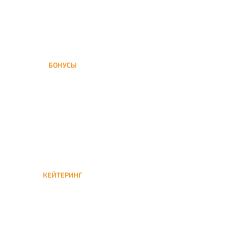
БОНУСЫ
Заказать доставку кальяна
на дом — значит получить
бонусы для следующей
КЕЙТЕРИНГ
Кейтеринг — доставка
кальяна на час или
несколько при
обслуживании вечеринок