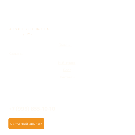
ВАШ УЮТНЫЙ LOUNGE НА
ДОМУ
Главная
Кальяны
Кейтеринг
Блог
Контакты
+7 (999) 855-10-10
ОБРАТНЫЙ ЗВОНОК