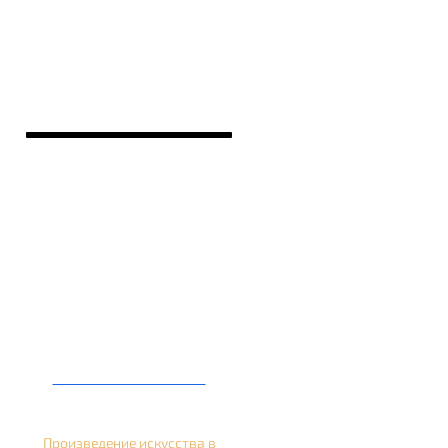
Кальян на банане
Произведение искусства в