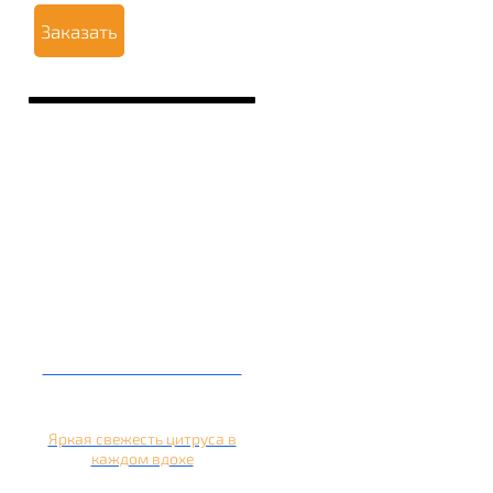
Заказать
Кальян на апельсине
Яркая свежесть цитруса в
каждом вдохе