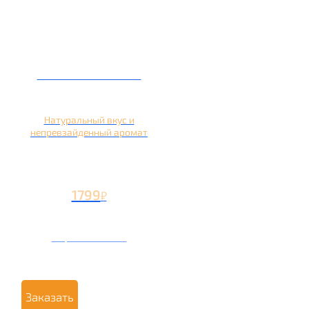
Кальян на яблоке
Натуральный вкус и
непревзайденный аромат
1799
₽
Вторая чаша +799
₽
Заказать