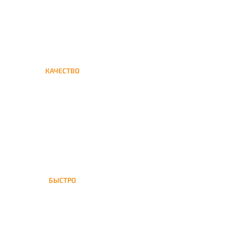
КАЧЕСТВО
Мы дорожим своим именем,
а потому и кальяны и сервис
на высшем уровне
БЫСТРО
На доставка кальяна
осуществляется в течение ±1
часа