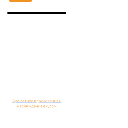
Кальян на дыне
Ароматное вдохновение и
наслаждение вкусом