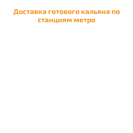
Доставка готового кальяна по
станциям метро
Доставка кальяна на
Авиамоторную
Доставка кальяна на
Автозаводскую
Доставка кальяна на
Академическую
Доставка кальяна на
Александровский сад
Доставка кальяна на
Алексеевскую
Доставка кальяна на