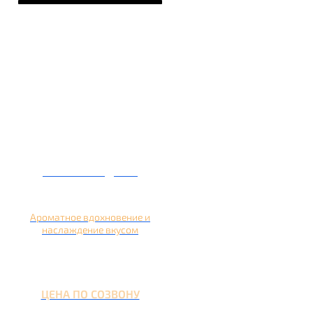
Кальян на дыне
Ароматное вдохновение и
наслаждение вкусом
ЦЕНА ПО СОЗВОНУ