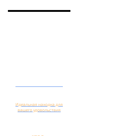
Кальян на лимоне
Идеальная находка для
вашего удовольствия