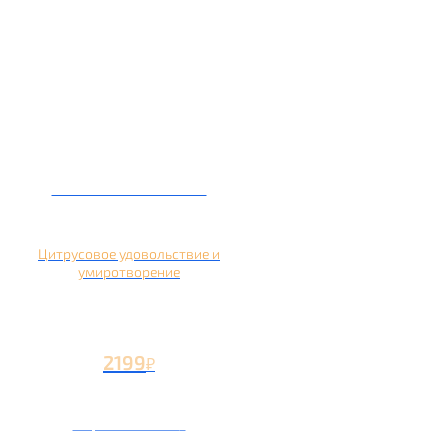
Кальян на помело
Цитрусовое удовольствие и
умиротворение
2199
₽
Вторая чаша +1199
₽