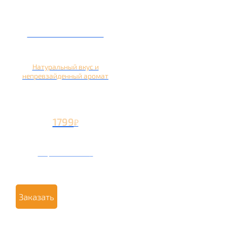
Кальян на яблоке
Натуральный вкус и
непревзайденный аромат
1799
₽
Вторая чаша +799
₽
Заказать