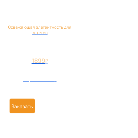
Кальян на грейпфруте
Освежающая элегантность для
эстетов
1899
₽
Вторая чаша +799
₽
Заказать