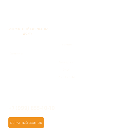
ВАШ УЮТНЫЙ LOUNGE НА
ДОМУ
Главная
Кальяны
Кейтеринг
Блог
Контакты
+7 (999) 855-10-10
ОБРАТНЫЙ ЗВОНОК