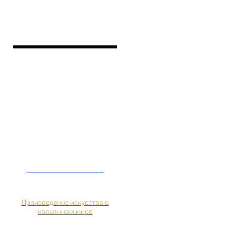
Кальян на банане
Произведение искусства в
кальянном мире