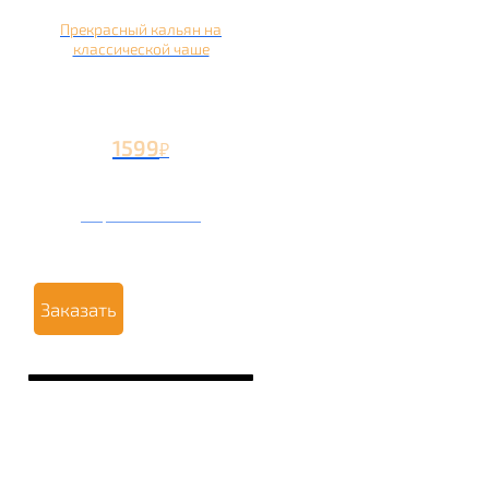
Прекрасный кальян на
классической чаше
1599
₽
Вторая чаша +499
₽
Заказать