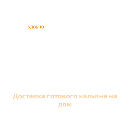
УДОБНО
Вы можете заказать кальян
домой в любое время, а
заберем когда Вам удобно
Доставка готового кальяна на
дом
Оперативная круглосуточная доставка кальяна