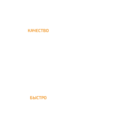
КАЧЕСТВО
Мы дорожим своим именем,
а потому и кальяны и сервис
на высшем уровне
БЫСТРО
На доставка кальяна
осуществляется в течение ±1
часа