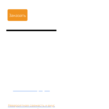
Заказать
Кальян на арбузе
Невероятная свежесть и вкус