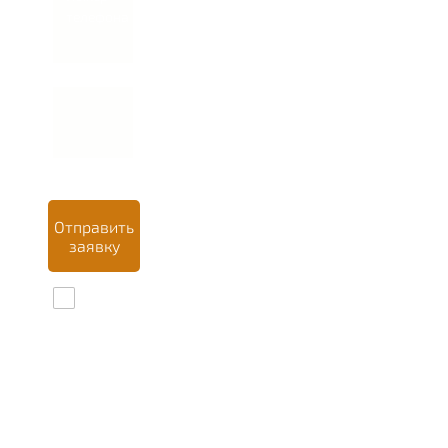
телефона *
Отправить
заявку
Даю
согласие на
обработку
персональных
данных