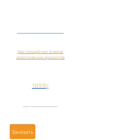
Кальян на кокосе
Настоящий хит в мире
экзотических ароматов
1899
₽
Вторая чаша +899
₽
Заказать