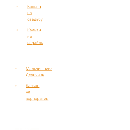
Кальян
на
свадьбу
Кальян
на
корабль
Мальчишник/
Девичник
Кальян
на
корпоратив
Имя
Номер