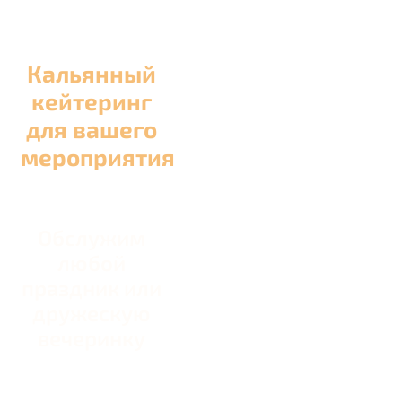
Кальянный
кейтеринг
для вашего
мероприятия
Обслужим
любой
праздник или
дружескую
вечеринку