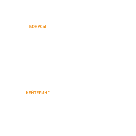
БОНУСЫ
Заказать доставку кальяна
на дом — значит получить
бонусы для следующей
КЕЙТЕРИНГ
Кейтеринг — доставка
кальяна на час или
несколько при
обслуживании вечеринок