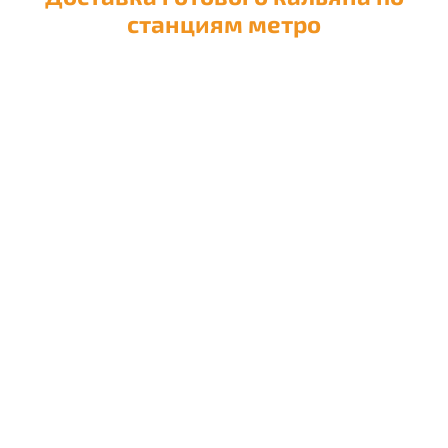
станциям метро
Доставка кальяна на
Авиамоторную
Доставка кальяна на
Автозаводскую
Доставка кальяна на
Академическую
Доставка кальяна на
Александровский сад
Доставка кальяна на
Алексеевскую
Доставка кальяна на
Алма-Атинскую