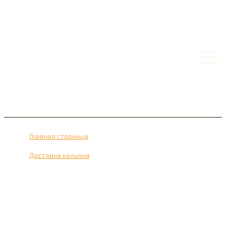
Главная страница
›
Доставка кальяна
›
Доставка кальяна рядом с метро Даниловский 24 часа
в сутки