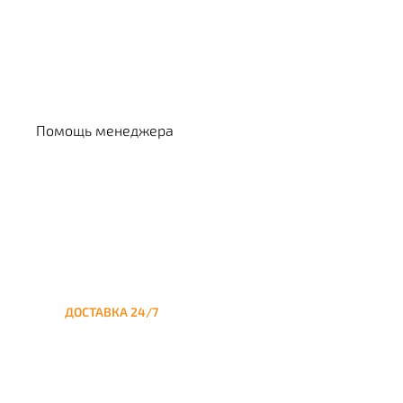
Выбрать кальян
Помощь менеджера
ДОСТАВКА 24/7
Круглосуточная доставка
кальяна на дом до