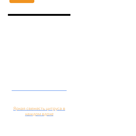
Кальян на апельсине
Яркая свежесть цитруса в
каждом вдохе