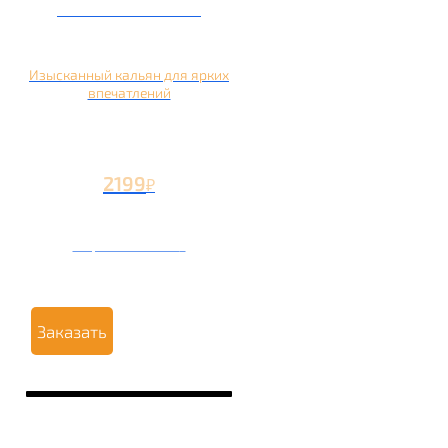
Кальян на манго
Изысканный кальян для ярких
впечатлений
2199
₽
Вторая чаша +1199
₽
Заказать