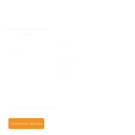
ВАШ УЮТНЫЙ LOUNGE НА
ДОМУ
Главная
Кальяны
Кейтеринг
Блог
Контакты
+7 (999) 855-10-10
ОБРАТНЫЙ ЗВОНОК