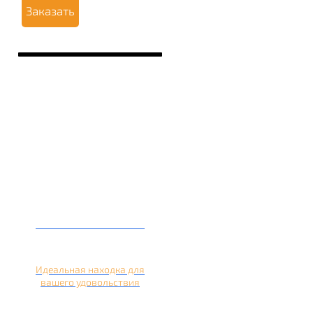
Заказать
Кальян на лимоне
Идеальная находка для
вашего удовольствия