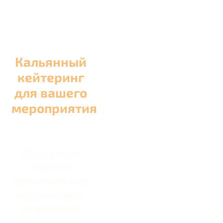
Кальянный
кейтеринг
для вашего
мероприятия
Обслужим
любой
праздник или
дружескую
вечеринку