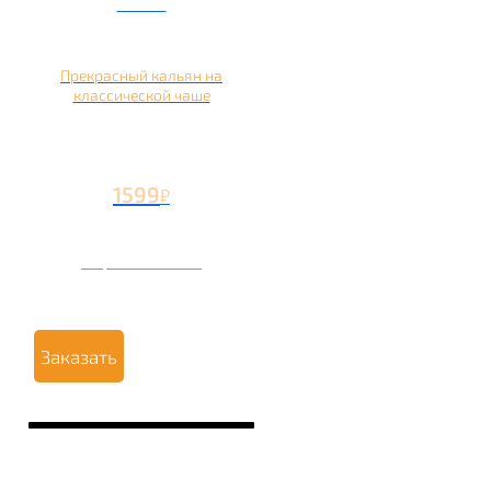
чаше
Прекрасный кальян на
классической чаше
1599
₽
Вторая чаша +499
₽
Заказать