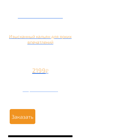
Кальян на манго
Изысканный кальян для ярких
впечатлений
2199
₽
Вторая чаша +1199
₽
Заказать