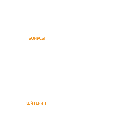
БОНУСЫ
Заказать доставку кальяна
на дом — значит получить
бонусы для следующей
КЕЙТЕРИНГ
Кейтеринг — доставка
кальяна на час или
несколько при
обслуживании вечеринок