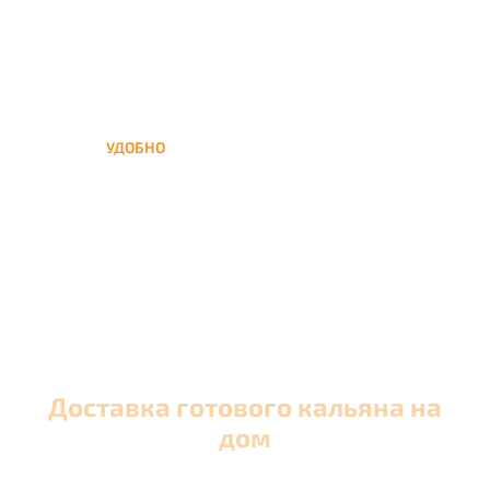
УДОБНО
Вы можете заказать кальян
домой в любое время, а
заберем когда Вам удобно
Доставка готового кальяна на
дом