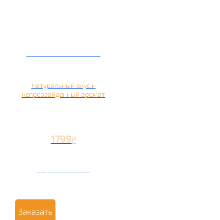
Кальян на яблоке
Натуральный вкус и
непревзайденный аромат
1799
₽
Вторая чаша +799
₽
Заказать