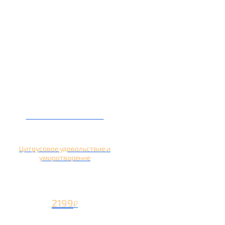
Кальян на помело
Цитрусовое удовольствие и
умиротворение
2199
₽