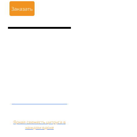
Заказать
Кальян на апельсине
Яркая свежесть цитруса в
каждом вдохе