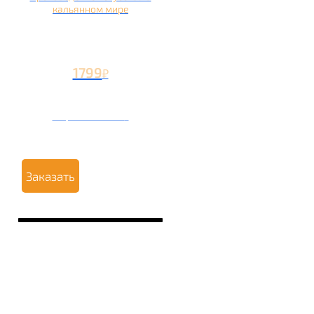
кальянном мире
1799
₽
Вторая чаша +799
₽
Заказать