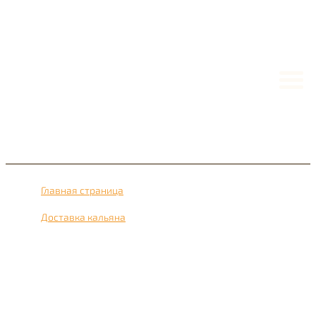
Главная страница
›
Доставка кальяна
›
Доставка кальяна рядом с метро Чертаново
Центральное 24 часа в сутки