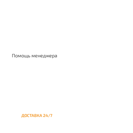
Выбрать кальян
Помощь менеджера
ДОСТАВКА 24/7
Круглосуточная доставка
кальяна на дом до