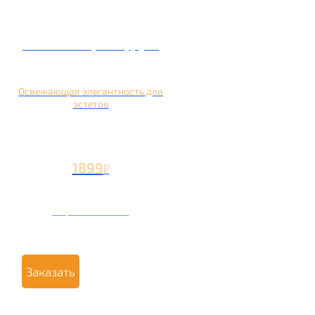
Кальян на грейпфруте
Освежающая элегантность для
эстетов
1899
₽
Вторая чаша +799
₽
Заказать