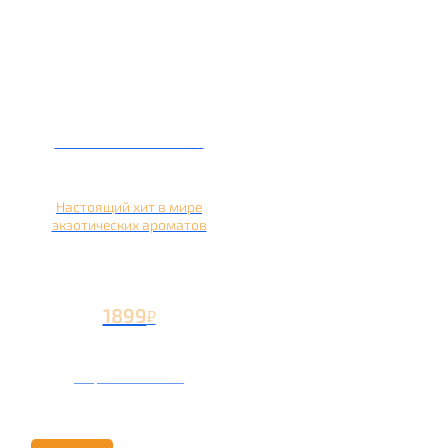
Кальян на кокосе
Настоящий хит в мире
экзотических ароматов
1899
₽
Вторая чаша +899
₽