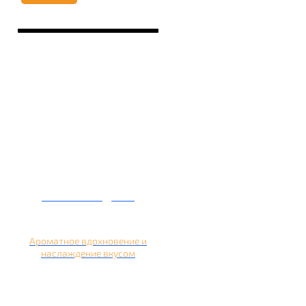
Кальян на дыне
Ароматное вдохновение и
наслаждение вкусом