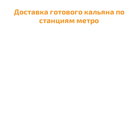
Доставка готового кальяна по
станциям метро
Доставка кальяна на
Авиамоторную
Доставка кальяна на
Автозаводскую
Доставка кальяна на
Академическую
Доставка кальяна на
Александровский сад
Доставка кальяна на
Алексеевскую
Доставка кальяна на