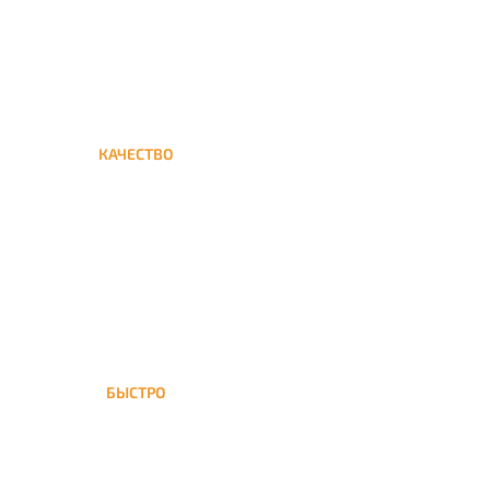
КАЧЕСТВО
Мы дорожим своим именем,
а потому и кальяны и сервис
на высшем уровне
БЫСТРО
На доставка кальяна
осуществляется в течение ±1
часа