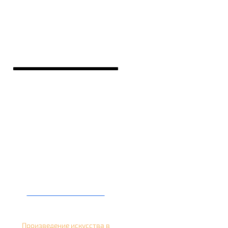
Кальян на банане
Произведение искусства в