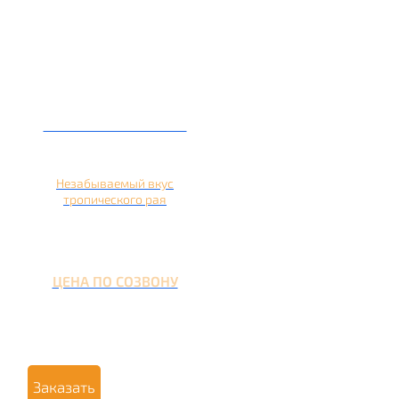
Кальян на ананасе
Незабываемый вкус
тропического рая
ЦЕНА ПО СОЗВОНУ
Заказать