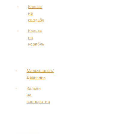
Кальян
на
свадьбу
Кальян
на
корабль
Мальчишник/
Девичник
Кальян
на
корпоратив
Имя
Номер