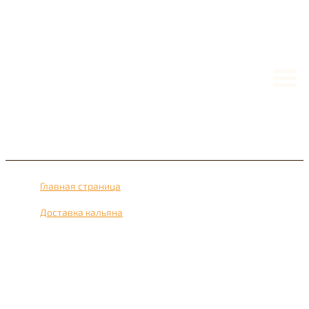
Главная страница
›
Доставка кальяна
›
Доставка кальяна рядом с метро Бутово Южное 24 часа
в сутки