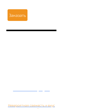
Заказать
Кальян на арбузе
Невероятная свежесть и вкус