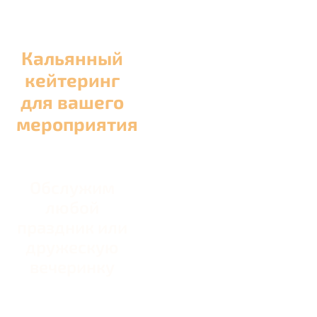
Кальянный
кейтеринг
для вашего
мероприятия
Обслужим
любой
праздник или
дружескую
вечеринку