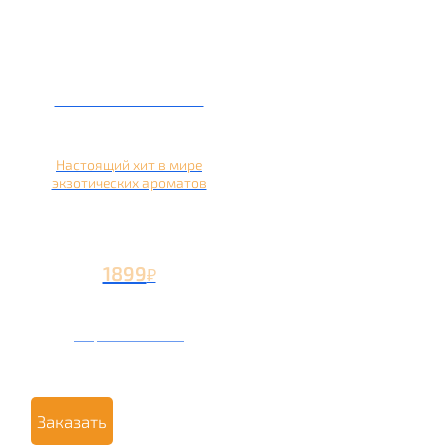
Кальян на кокосе
Настоящий хит в мире
экзотических ароматов
1899
₽
Вторая чаша +899
₽
Заказать