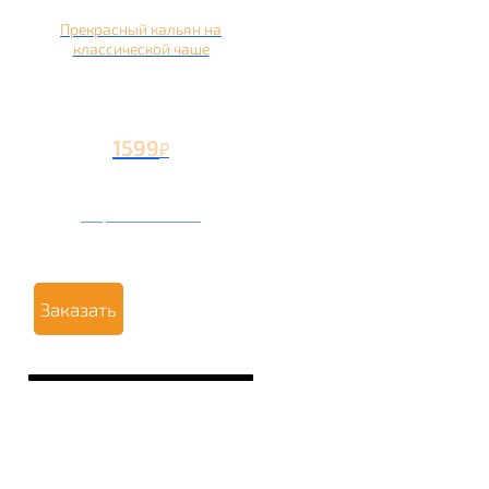
Прекрасный кальян на
классической чаше
1599
₽
Вторая чаша +499
₽
Заказать