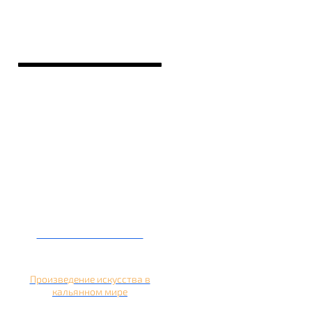
Кальян на банане
Произведение искусства в
кальянном мире