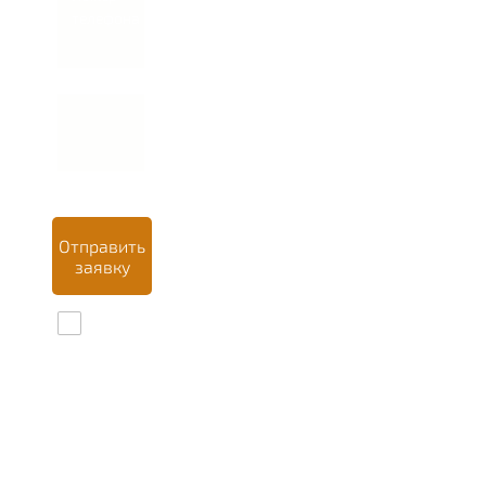
телефона *
Отправить
заявку
Даю
согласие на
обработку
персональных
данных