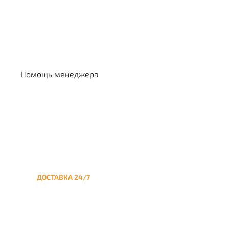
Выбрать кальян
Помощь менеджера
ДОСТАВКА 24/7
Круглосуточная доставка
кальяна на дом до