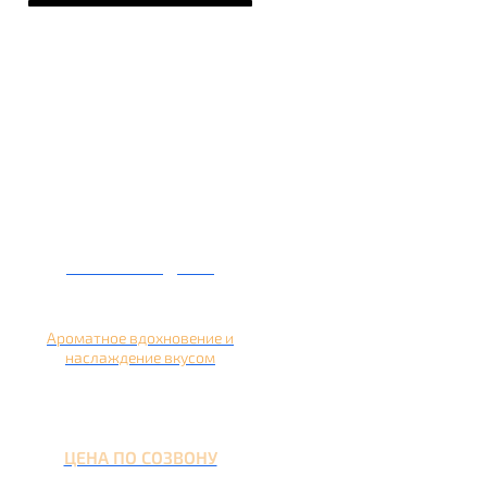
Кальян на дыне
Ароматное вдохновение и
наслаждение вкусом
ЦЕНА ПО СОЗВОНУ