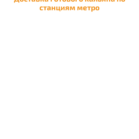
станциям метро
Доставка кальяна на
Авиамоторную
Доставка кальяна на
Автозаводскую
Доставка кальяна на
Академическую
Доставка кальяна на
Александровский сад
Доставка кальяна на
Алексеевскую
Доставка кальяна на
Алма-Атинскую