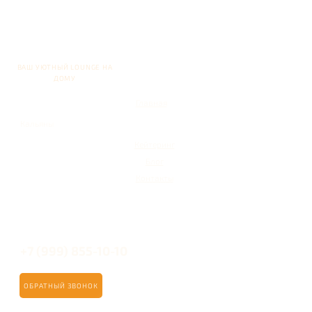
ВАШ УЮТНЫЙ LOUNGE НА
ДОМУ
Главная
Кальяны
Кейтеринг
Блог
Контакты
+7 (999) 855-10-10
ОБРАТНЫЙ ЗВОНОК