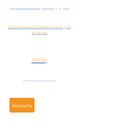
Кальян на грейпфруте
Освежающая элегантность для
эстетов
1899
₽
Вторая чаша +799
₽
Заказать