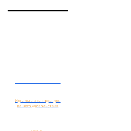
Кальян на лимоне
Идеальная находка для
вашего удовольствия