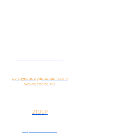
Кальян на помело
Цитрусовое удовольствие и
умиротворение
2199
₽
Вторая чаша +1199
₽