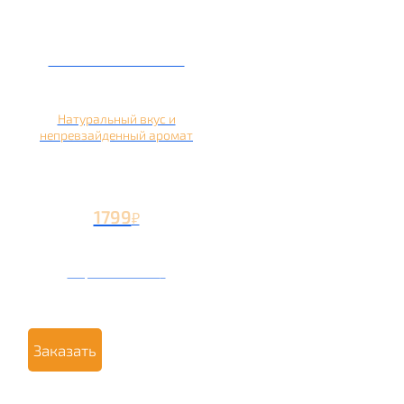
Кальян на яблоке
Натуральный вкус и
непревзайденный аромат
1799
₽
Вторая чаша +799
₽
Заказать