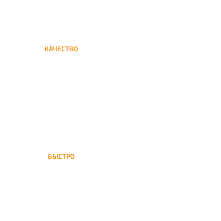
КАЧЕСТВО
Мы дорожим своим именем,
а потому и кальяны и сервис
на высшем уровне
БЫСТРО
На доставка кальяна
осуществляется в течение ±1
часа