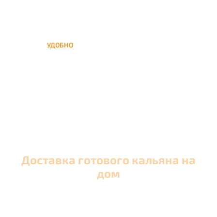
УДОБНО
Вы можете заказать кальян
домой в любое время, а
заберем когда Вам удобно
Доставка готового кальяна на
дом
Оперативная круглосуточная доставка кальяна