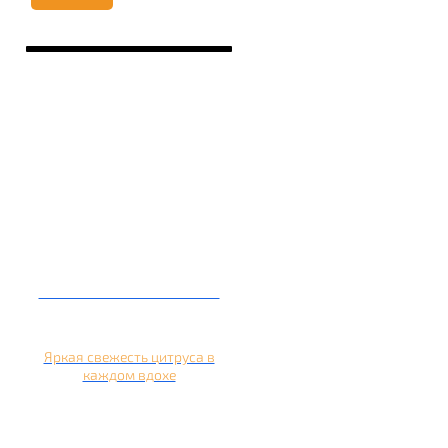
Кальян на апельсине
Яркая свежесть цитруса в
каждом вдохе