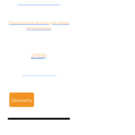
Кальян на манго
Изысканный кальян для ярких
впечатлений
2199
₽
Вторая чаша +1199
₽
Заказать