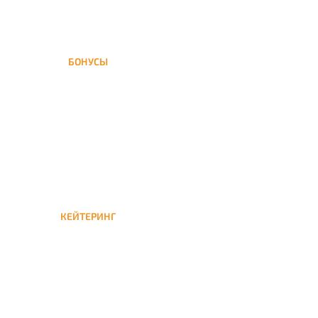
БОНУСЫ
Заказать доставку кальяна
на дом — значит получить
бонусы для следующей
КЕЙТЕРИНГ
Кейтеринг — доставка
кальяна на час или
несколько при
обслуживании вечеринок