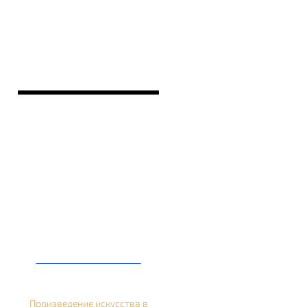
Кальян на банане
Произведение искусства в