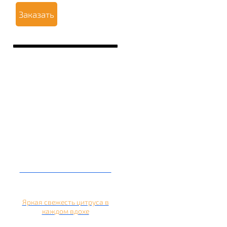
Заказать
Кальян на апельсине
Яркая свежесть цитруса в
каждом вдохе