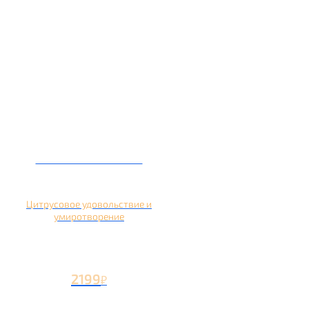
Кальян на помело
Цитрусовое удовольствие и
умиротворение
2199
₽