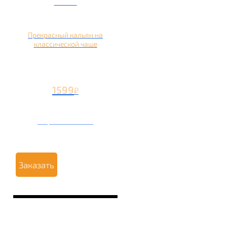
чаше
Прекрасный кальян на
классической чаше
1599
₽
Вторая чаша +499
₽
Заказать