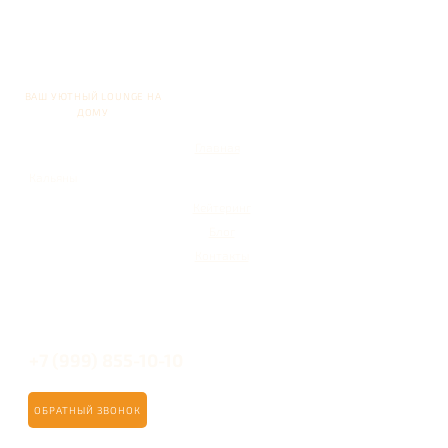
ВАШ УЮТНЫЙ LOUNGE НА
ДОМУ
Главная
Кальяны
Кейтеринг
Блог
Контакты
+7 (999) 855-10-10
ОБРАТНЫЙ ЗВОНОК