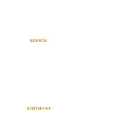
БОНУСЫ
Заказать доставку кальяна
на дом — значит получить
бонусы для следующей
КЕЙТЕРИНГ
Кейтеринг — доставка
кальяна на час или
несколько при
обслуживании вечеринок