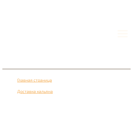
Главная страница
›
Доставка кальяна
›
Доставка кальяна рядом с метро Бирюлёво Западное
24 часа в сутки