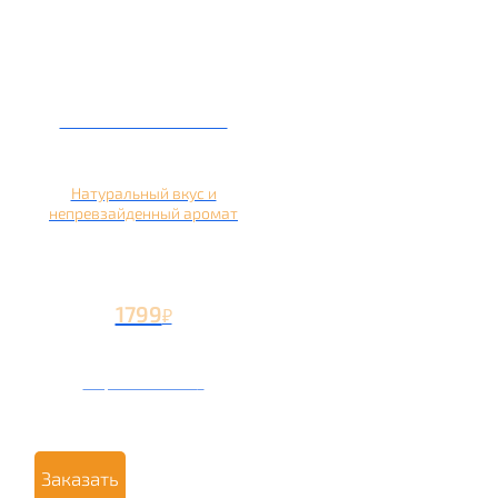
Кальян на яблоке
Натуральный вкус и
непревзайденный аромат
1799
₽
Вторая чаша +799
₽
Заказать