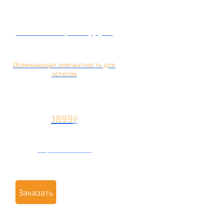
Кальян на грейпфруте
Освежающая элегантность для
эстетов
1899
₽
Вторая чаша +799
₽
Заказать