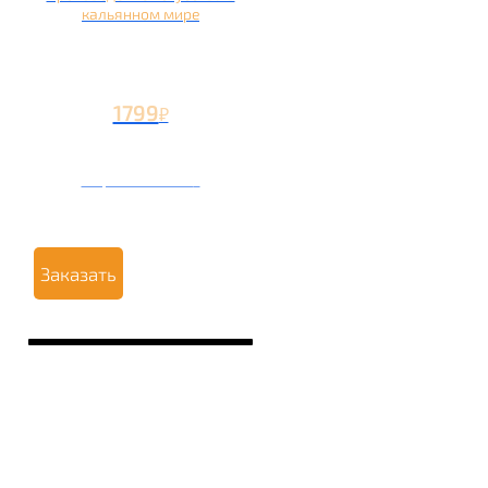
кальянном мире
1799
₽
Вторая чаша +799
₽
Заказать