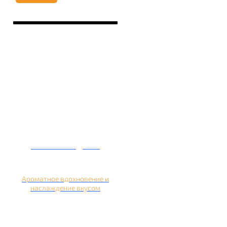
Кальян на дыне
Ароматное вдохновение и
наслаждение вкусом