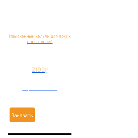
Кальян на манго
Изысканный кальян для ярких
впечатлений
2199
₽
Вторая чаша +1199
₽
Заказать