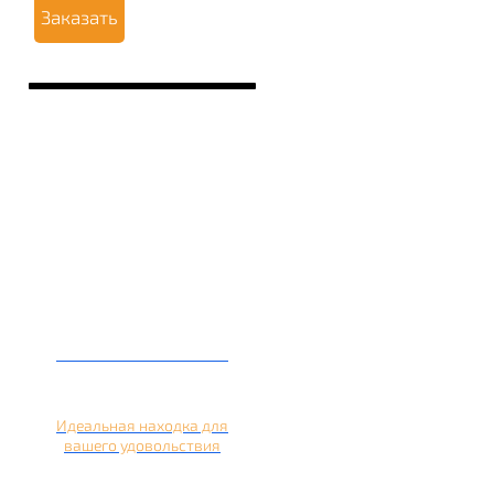
Заказать
Кальян на лимоне
Идеальная находка для
вашего удовольствия