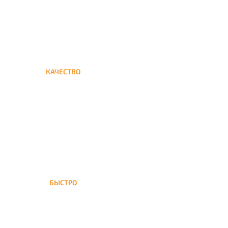
КАЧЕСТВО
Мы дорожим своим именем,
а потому и кальяны и сервис
на высшем уровне
БЫСТРО
На доставка кальяна
осуществляется в течение ±1
часа