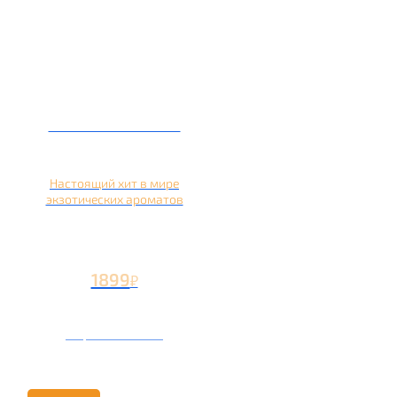
Кальян на кокосе
Настоящий хит в мире
экзотических ароматов
1899
₽
Вторая чаша +899
₽