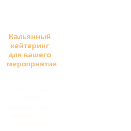
Кальянный
кейтеринг
для вашего
мероприятия
Обслужим
любой
праздник или
дружескую
вечеринку