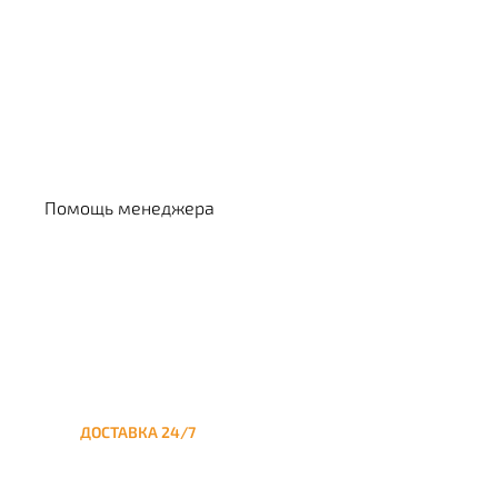
Выбрать кальян
Помощь менеджера
ДОСТАВКА 24/7
Круглосуточная доставка
кальяна на дом до