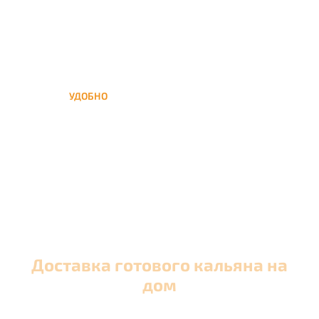
УДОБНО
Вы можете заказать кальян
домой в любое время, а
заберем когда Вам удобно
Доставка готового кальяна на
дом