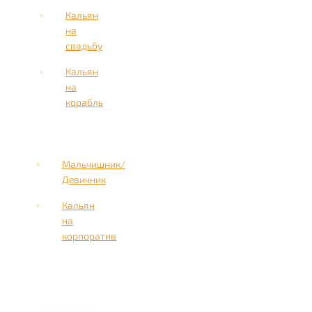
Кальян
на
свадьбу
Кальян
на
корабль
Мальчишник/
Девичник
Кальян
на
корпоратив
Имя
Номер