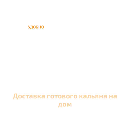
УДОБНО
Вы можете заказать кальян
домой в любое время, а
заберем когда Вам удобно
Доставка готового кальяна на
дом
Оперативная круглосуточная доставка кальяна