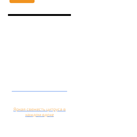
Кальян на апельсине
Яркая свежесть цитруса в
каждом вдохе