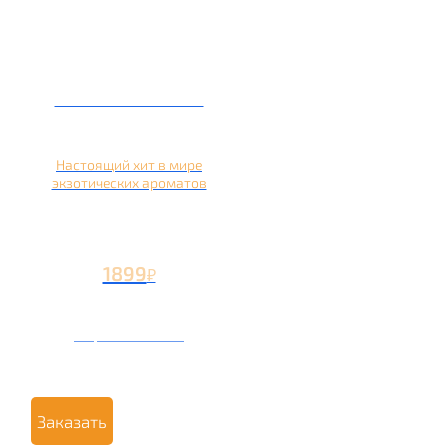
Кальян на кокосе
Настоящий хит в мире
экзотических ароматов
1899
₽
Вторая чаша +899
₽
Заказать