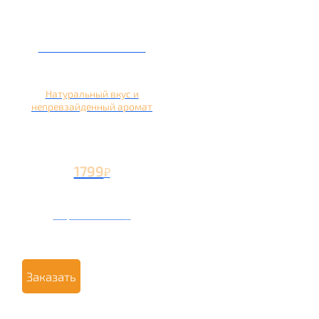
Кальян на яблоке
Натуральный вкус и
непревзайденный аромат
1799
₽
Вторая чаша +799
₽
Заказать