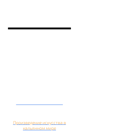
Кальян на банане
Произведение искусства в
кальянном мире