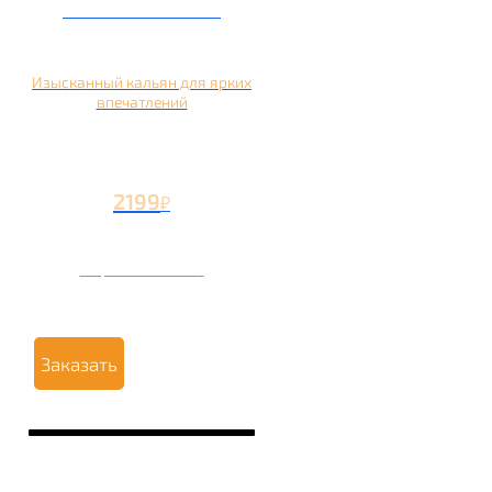
Кальян на манго
Изысканный кальян для ярких
впечатлений
2199
₽
Вторая чаша +1199
₽
Заказать