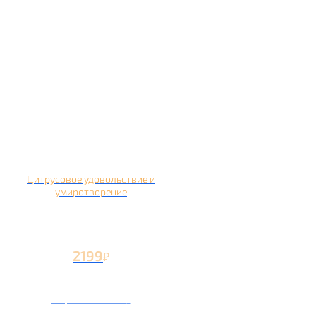
Кальян на помело
Цитрусовое удовольствие и
умиротворение
2199
₽
Вторая чаша +1199
₽