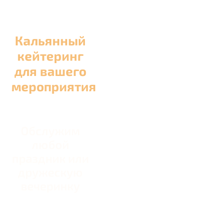
Кальянный
кейтеринг
для вашего
мероприятия
Обслужим
любой
праздник или
дружескую
вечеринку