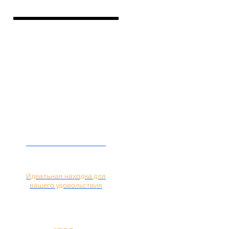
Кальян на лимоне
Идеальная находка для
вашего удовольствия