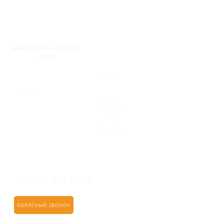
ВАШ УЮТНЫЙ LOUNGE НА
ДОМУ
Главная
Кальяны
Кейтеринг
Блог
Контакты
+7 (999) 855-10-10
ОБРАТНЫЙ ЗВОНОК