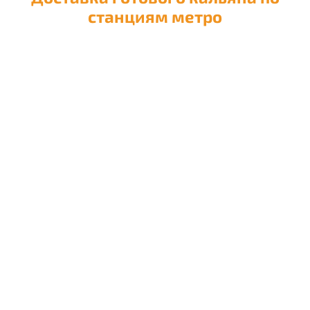
станциям метро
Доставка кальяна на
Авиамоторную
Доставка кальяна на
Автозаводскую
Доставка кальяна на
Академическую
Доставка кальяна на
Александровский сад
Доставка кальяна на
Алексеевскую
Доставка кальяна на
Алма-Атинскую