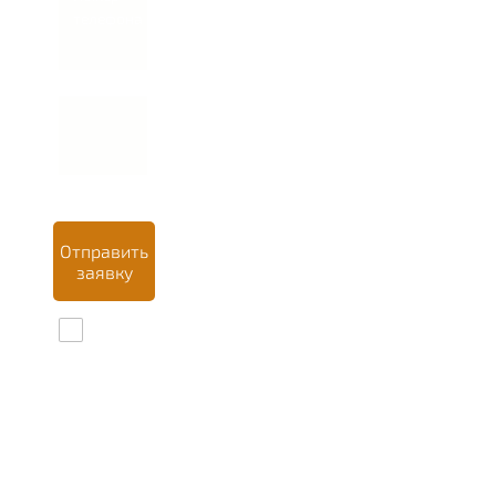
телефона *
Отправить
заявку
Даю
согласие на
обработку
персональных
данных