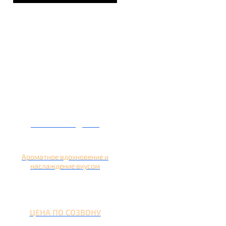
Кальян на дыне
Ароматное вдохновение и
наслаждение вкусом
ЦЕНА ПО СОЗВОНУ