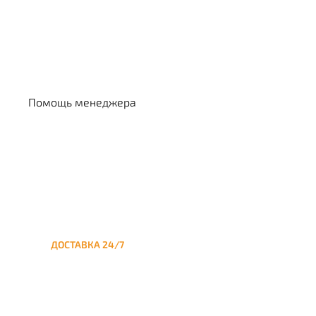
Выбрать кальян
Помощь менеджера
ДОСТАВКА 24/7
Круглосуточная доставка
кальяна на дом до