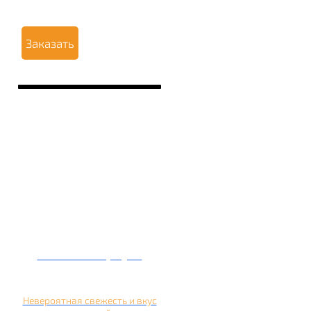
Заказать
Кальян на арбузе
Невероятная свежесть и вкус