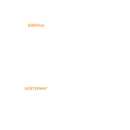
БОНУСЫ
Заказать доставку кальяна
на дом — значит получить
бонусы для следующей
КЕЙТЕРИНГ
Кейтеринг — доставка
кальяна на час или
несколько при
обслуживании вечеринок