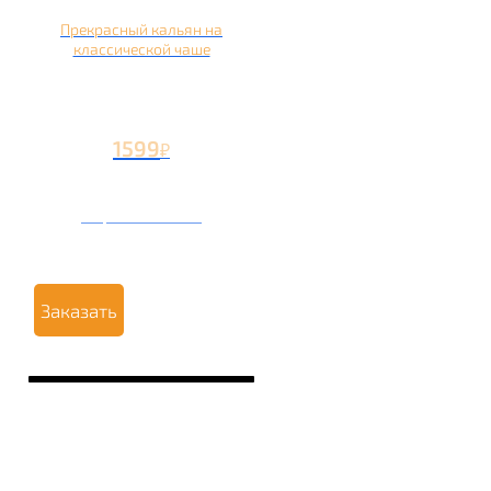
Прекрасный кальян на
классической чаше
1599
₽
Вторая чаша +499
₽
Заказать