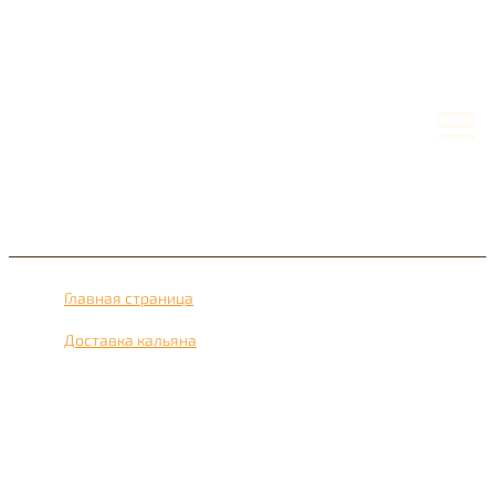
Главная страница
›
Доставка кальяна
›
Доставка кальяна рядом с метро Бабушкинский 24 часа
в сутки