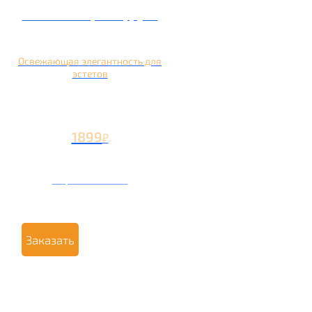
Кальян на грейпфруте
Освежающая элегантность для
эстетов
1899
₽
Вторая чаша +799
₽
Заказать