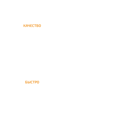
КАЧЕСТВО
Мы дорожим своим именем,
а потому и кальяны и сервис
на высшем уровне
БЫСТРО
На доставка кальяна
осуществляется в течение ±1
часа