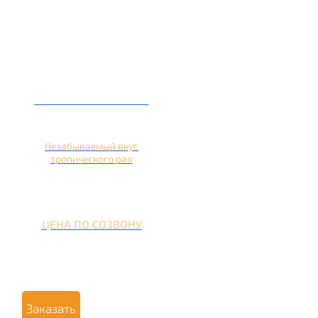
Кальян на ананасе
Незабываемый вкус
тропического рая
ЦЕНА ПО СОЗВОНУ
Заказать