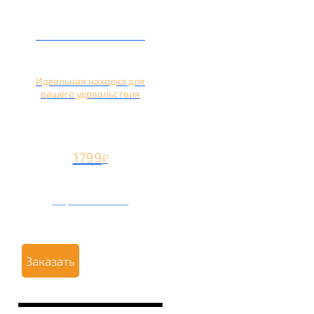
Кальян на лимоне
Идеальная находка для
вашего удовольствия
1799
₽
Вторая чаша +799
₽
Заказать