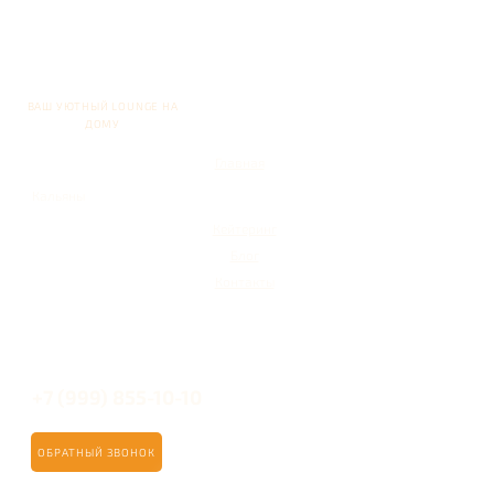
ВАШ УЮТНЫЙ LOUNGE НА
ДОМУ
Главная
Кальяны
Кейтеринг
Блог
Контакты
+7 (999) 855-10-10
ОБРАТНЫЙ ЗВОНОК