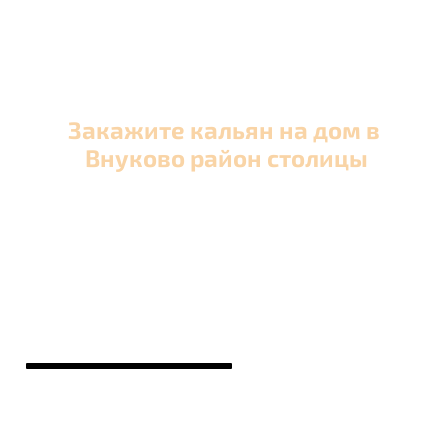
Закажите кальян на дом в
Внуково район столицы
Оперативная круглосуточная доставка кальяна
в Внуково район