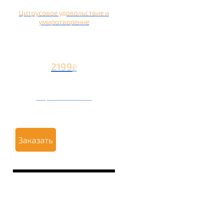
Цитрусовое удовольствие и
умиротворение
2199
₽
Вторая чаша +1199
₽
Заказать