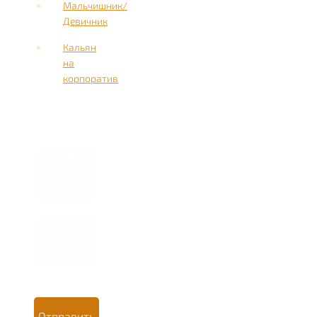
Мальчишник/
Девичник
Кальян
на
корпоратив
Имя
Номер
телефона *
Отправить