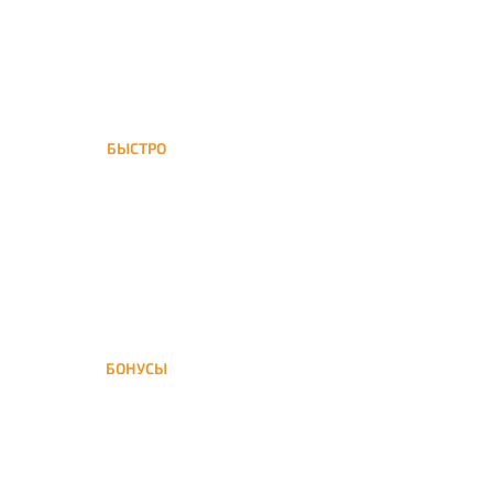
БЫСТРО
Внуково обслуживается
нашей курьерской службой
БОНУСЫ
Заказать доставку кальяна
на дом — значит получить
бонусы для следующей