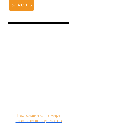
Заказать
Кальян на кокосе
Настоящий хит в мире
экзотических ароматов