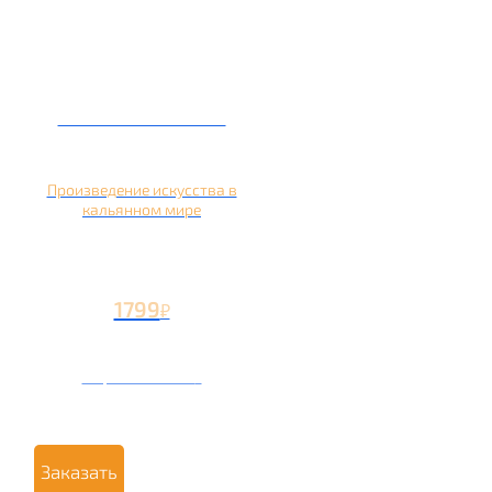
Кальян на банане
Произведение искусства в
кальянном мире
1799
₽
Вторая чаша +799
₽
Заказать