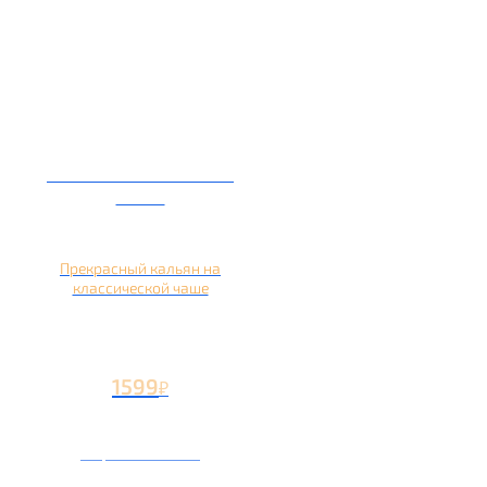
Кальян на глиняной
чаше
Прекрасный кальян на
классической чаше
1599
₽
Вторая чаша +499
₽