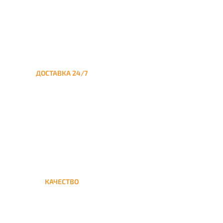
ДОСТАВКА 24/7
Круглосуточная доставка
кальяна из Москвы на дом в
Внуково
КАЧЕСТВО
Мы дорожим своим именем,
а потому и кальяны и сервис
на высшем уровне