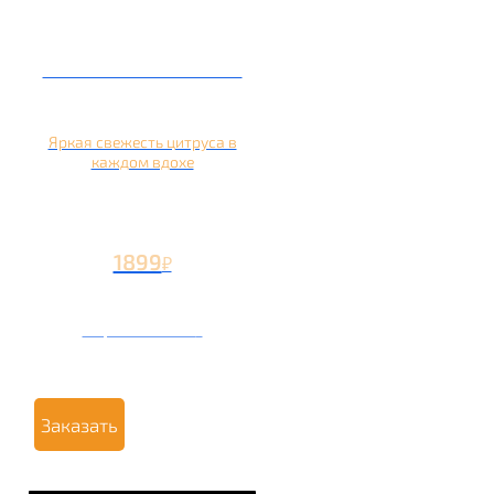
Кальян на апельсине
Яркая свежесть цитруса в
каждом вдохе
1899
₽
Вторая чаша +799
₽
Заказать