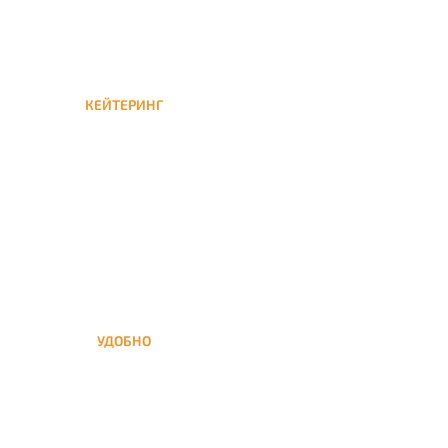
КЕЙТЕРИНГ
Кейтеринг — доставка
кальяна на час или
несколько при
обслуживании вечеринок
УДОБНО
Вы можете заказать кальян
домой в любое время, а
заберем когда Вам удобно