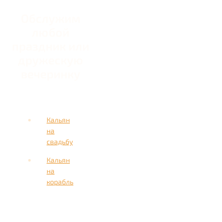
Обслужим
любой
праздник или
дружескую
вечеринку
Кальян
на
свадьбу
Кальян
на
корабль