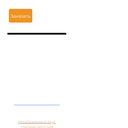
Заказать
Кальян на ананасе
Незабываемый вкус
тропического рая