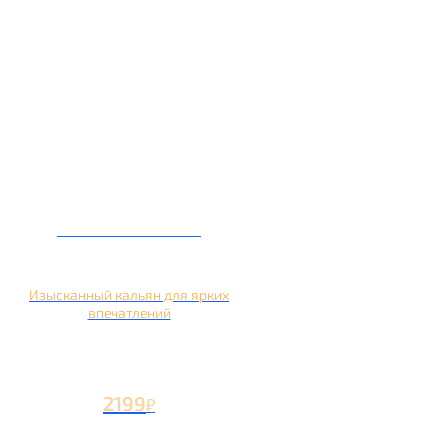
Кальян на манго
Изысканный кальян для ярких
впечатлений
2199
₽