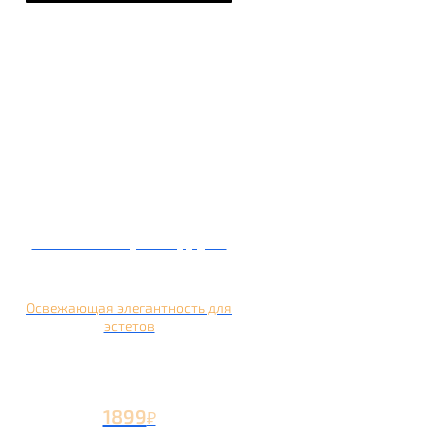
Кальян на грейпфруте
Освежающая элегантность для
эстетов
1899
₽