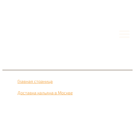
Главная страница
›
Доставка кальяна в Москве
›
Доставка кальяна рядом с метро Внуково 24 часа в
сутки