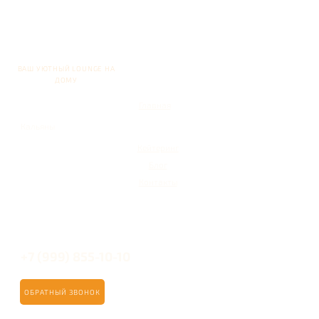
ВАШ УЮТНЫЙ LOUNGE НА
ДОМУ
Главная
Кальяны
Кейтеринг
Блог
Контакты
+7 (999) 855-10-10
ОБРАТНЫЙ ЗВОНОК