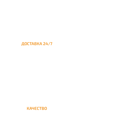
ДОСТАВКА 24/7
Круглосуточная доставка
кальяна из Москвы на дом в
Можайский
КАЧЕСТВО
Мы дорожим своим именем,
а потому и кальяны и сервис
на высшем уровне