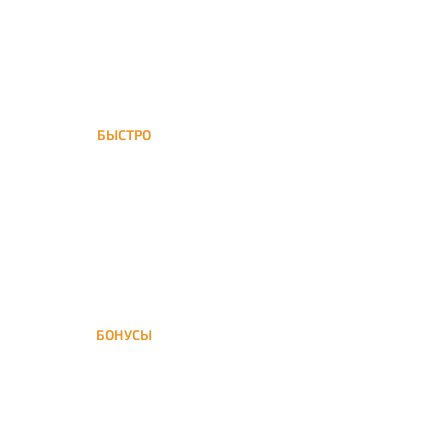
БЫСТРО
Можайский обслуживается
нашей курьерской службой
БОНУСЫ
Заказать доставку кальяна
на дом — значит получить
бонусы для следующей