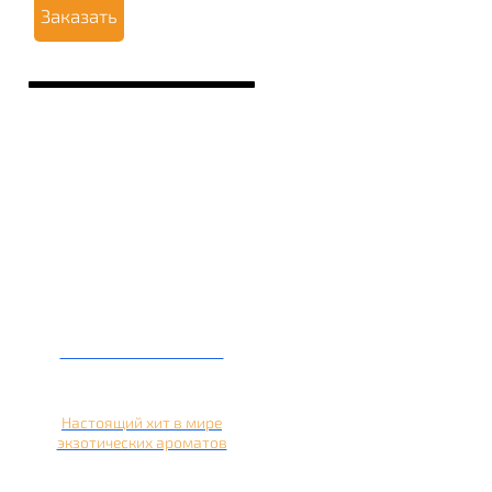
Заказать
Кальян на кокосе
Настоящий хит в мире
экзотических ароматов