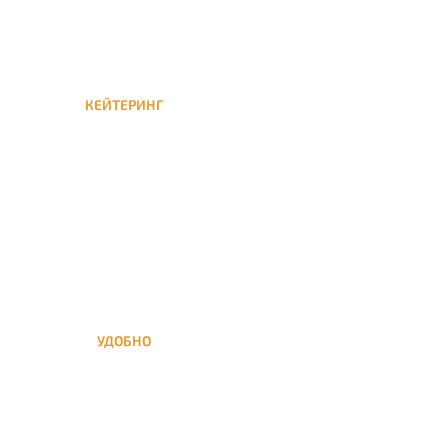
КЕЙТЕРИНГ
Кейтеринг — доставка
кальяна на час или
несколько при
обслуживании вечеринок
УДОБНО
Вы можете заказать кальян
домой в любое время, а
заберем когда Вам удобно