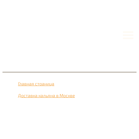
Главная страница
›
Доставка кальяна в Москве
›
Доставка кальяна рядом с метро Можайский 24 часа в
сутки