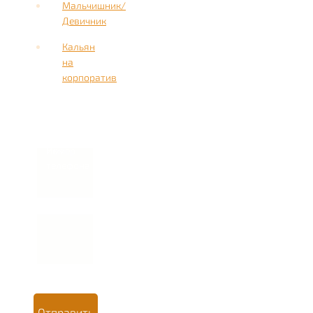
Мальчишник/
Девичник
Кальян
на
корпоратив
Имя
Номер
телефона *
Отправить