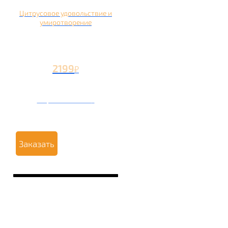
Цитрусовое удовольствие и
умиротворение
2199
₽
Вторая чаша +1199
₽
Заказать