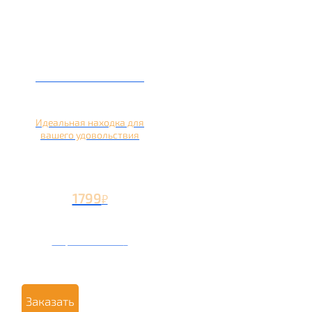
Кальян на лимоне
Идеальная находка для
вашего удовольствия
1799
₽
Вторая чаша +799
₽
Заказать