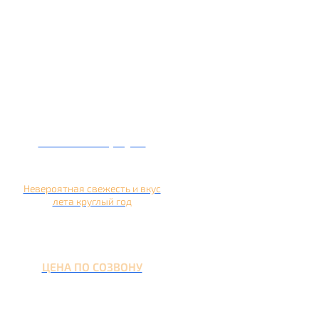
Кальян на арбузе
Невероятная свежесть и вкус
лета круглый год
ЦЕНА ПО СОЗВОНУ