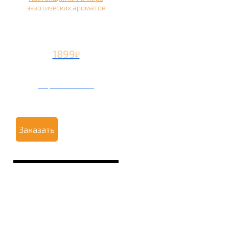
экзотических ароматов
1899
₽
Вторая чаша +899
₽
Заказать