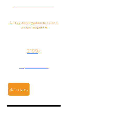
Кальян на помело
Цитрусовое удовольствие и
умиротворение
2199
₽
Вторая чаша +1199
₽
Заказать