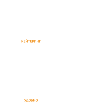
бонусы для следующей
КЕЙТЕРИНГ
Кейтеринг — доставка
кальяна на час или
несколько при
обслуживании вечеринок
УДОБНО
Вы можете заказать кальян