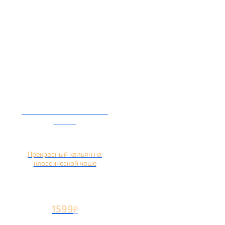
Кальян на глиняной
чаше
Прекрасный кальян на
классической чаше
1599
₽