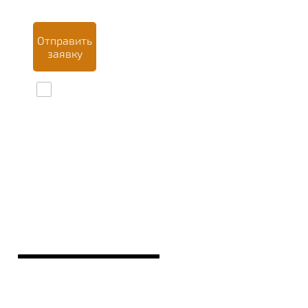
Отправить
заявку
Даю
согласие на
обработку
персональных
данных