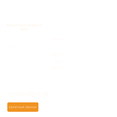
ВАШ УЮТНЫЙ LOUNGE НА
ДОМУ
Главная
Кальяны
Кейтеринг
Блог
Контакты
+7 (999) 855-10-10
ОБРАТНЫЙ ЗВОНОК