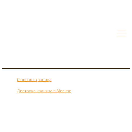
Главная страница
›
Доставка кальяна в Москве
›
Доставка кальяна рядом с метро Нижегородский 24
часа в сутки