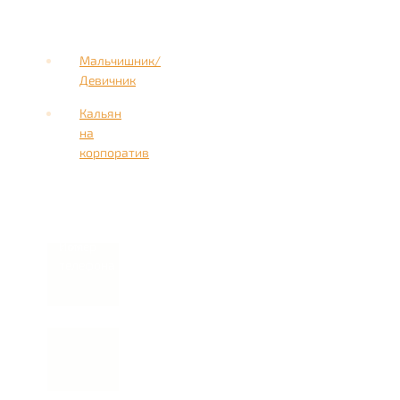
Мальчишник/
Девичник
Кальян
на
корпоратив
Имя
Номер
телефона *