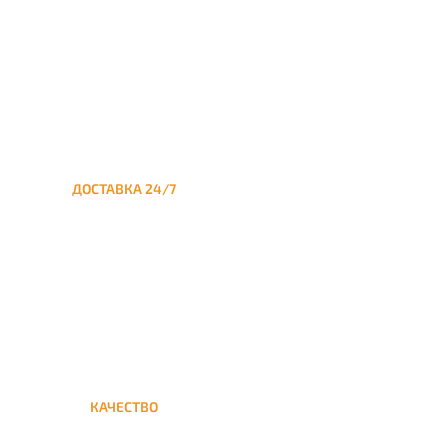
ДОСТАВКА 24/7
Круглосуточная доставка
кальяна из Москвы на дом в
Нижегородский
КАЧЕСТВО
Мы дорожим своим именем,