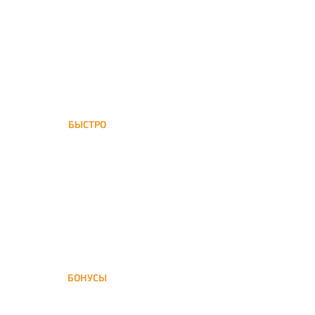
а потому и кальяны и сервис
на высшем уровне
БЫСТРО
Нижегородский
обслуживается нашей
курьерской службой
БОНУСЫ
Заказать доставку кальяна
на дом — значит получить