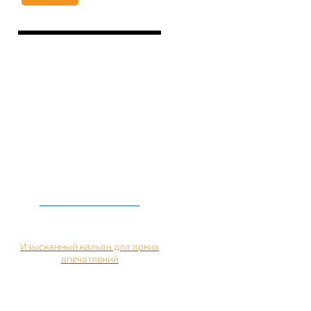
Кальян на манго
Изысканный кальян для ярких
впечатлений