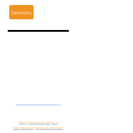
Заказать
Кальян на яблоке
Натуральный вкус и
непревзайденный аромат