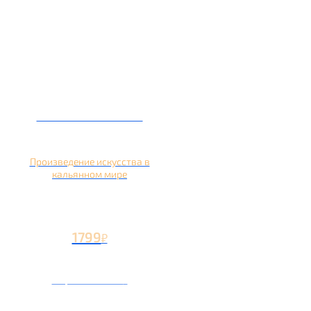
Кальян на банане
Произведение искусства в
кальянном мире
1799
₽
Вторая чаша +799
₽