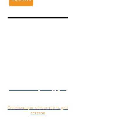
Кальян на грейпфруте
Освежающая элегантность для
эстетов