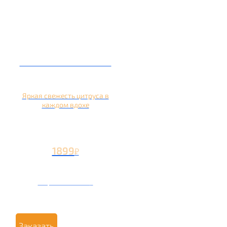
Кальян на апельсине
Яркая свежесть цитруса в
каждом вдохе
1899
₽
Вторая чаша +799
₽
Заказать