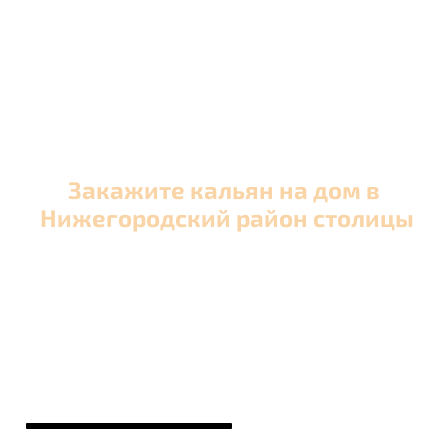
домой в любое время, а
заберем когда Вам удобно
Закажите кальян на дом в
Нижегородский район столицы
Оперативная круглосуточная доставка кальяна
в Нижегородский район