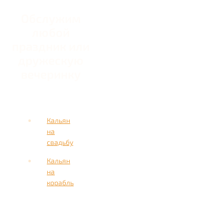
Обслужим
любой
праздник или
дружескую
вечеринку
Кальян
на
свадьбу
Кальян
на
корабль