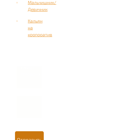
Мальчишник/
Девичник
Кальян
на
корпоратив
Имя
Номер
телефона *
Отправить