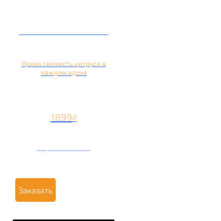
Кальян на апельсине
Яркая свежесть цитруса в
каждом вдохе
1899
₽
Вторая чаша +799
₽
Заказать