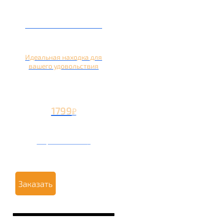
Кальян на лимоне
Идеальная находка для
вашего удовольствия
1799
₽
Вторая чаша +799
₽
Заказать