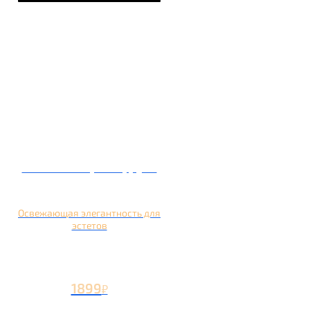
Кальян на грейпфруте
Освежающая элегантность для
эстетов
1899
₽