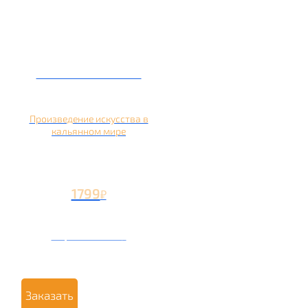
Кальян на банане
Произведение искусства в
кальянном мире
1799
₽
Вторая чаша +799
₽
Заказать