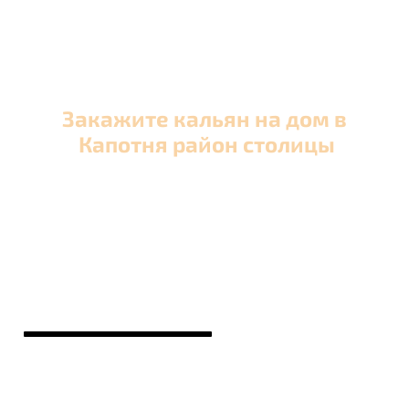
Закажите кальян на дом в
Капотня район столицы
Оперативная круглосуточная доставка кальяна
в Капотня район