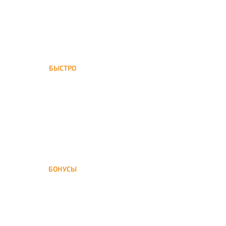
БЫСТРО
Капотня обслуживается
нашей курьерской службой
БОНУСЫ
Заказать доставку кальяна
на дом — значит получить
бонусы для следующей