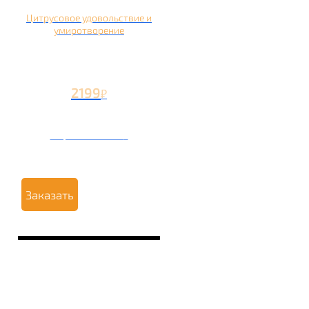
Цитрусовое удовольствие и
умиротворение
2199
₽
Вторая чаша +1199
₽
Заказать