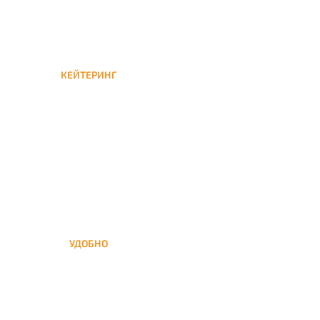
КЕЙТЕРИНГ
Кейтеринг — доставка
кальяна на час или
несколько при
обслуживании вечеринок
УДОБНО
Вы можете заказать кальян
домой в любое время, а
заберем когда Вам удобно