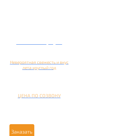
Кальян на арбузе
Невероятная свежесть и вкус
лета круглый год
ЦЕНА ПО СОЗВОНУ
Заказать