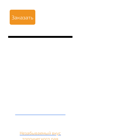
Заказать
Кальян на ананасе
Незабываемый вкус
тропического рая