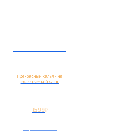
Кальян на глиняной
чаше
Прекрасный кальян на
классической чаше
1599
₽
Вторая чаша +499
₽