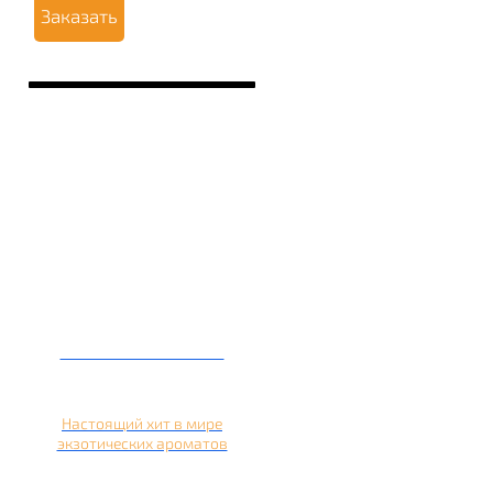
Заказать
Кальян на кокосе
Настоящий хит в мире
экзотических ароматов