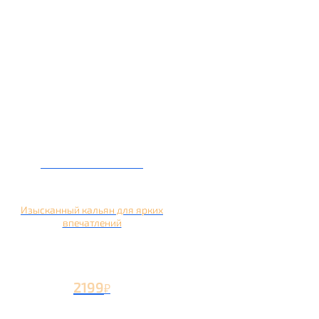
Кальян на манго
Изысканный кальян для ярких
впечатлений
2199
₽