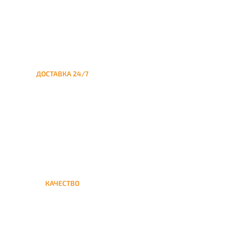
ДОСТАВКА 24/7
Круглосуточная доставка
кальяна из Москвы на дом в
Капотня
КАЧЕСТВО
Мы дорожим своим именем,
а потому и кальяны и сервис
на высшем уровне