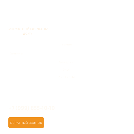
ВАШ УЮТНЫЙ LOUNGE НА
ДОМУ
Главная
Кальяны
Кейтеринг
Блог
Контакты
+7 (999) 855-10-10
ОБРАТНЫЙ ЗВОНОК