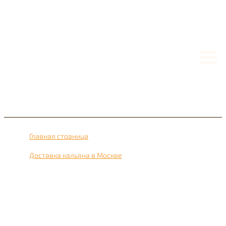
Главная страница
›
Доставка кальяна в Москве
›
Доставка кальяна рядом с метро Капотня 24 часа в
сутки