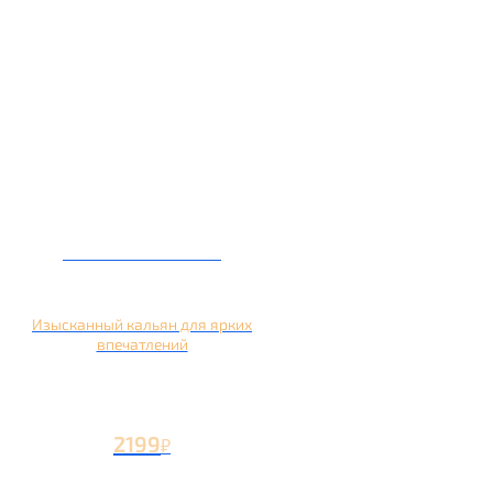
Кальян на манго
Изысканный кальян для ярких
впечатлений
2199
₽