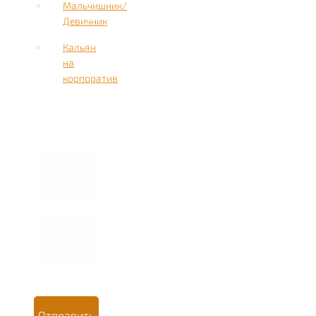
Мальчишник/
Девичник
Кальян
на
корпоратив
Имя
Номер
телефона *
Отправить