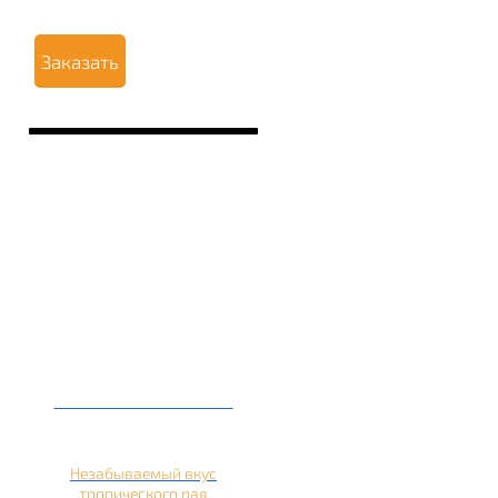
Заказать
Кальян на ананасе
Незабываемый вкус
тропического рая