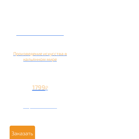
Кальян на банане
Произведение искусства в
кальянном мире
1799
₽
Вторая чаша +799
₽
Заказать