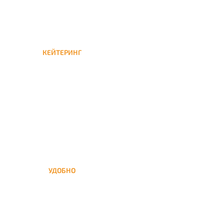
КЕЙТЕРИНГ
Кейтеринг — доставка
кальяна на час или
несколько при
обслуживании вечеринок
УДОБНО
Вы можете заказать кальян
домой в любое время, а
заберем когда Вам удобно