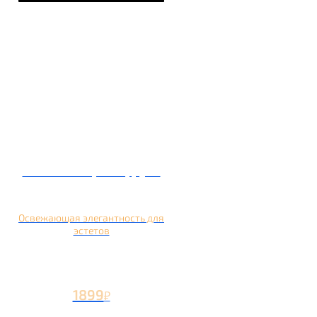
Кальян на грейпфруте
Освежающая элегантность для
эстетов
1899
₽