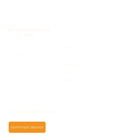
ВАШ УЮТНЫЙ LOUNGE НА
ДОМУ
Главная
Кальяны
Кейтеринг
Блог
Контакты
+7 (999) 855-10-10
ОБРАТНЫЙ ЗВОНОК