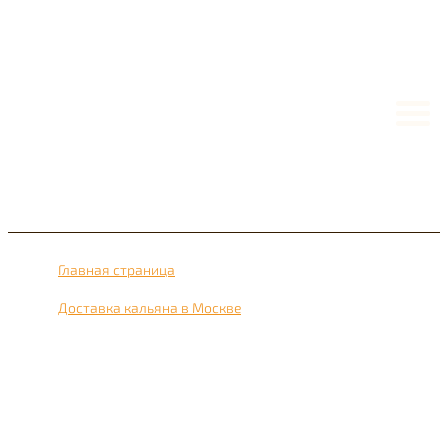
Главная страница
›
Доставка кальяна в Москве
›
Доставка кальяна рядом с метро Новогиреево 24 часа в
сутки