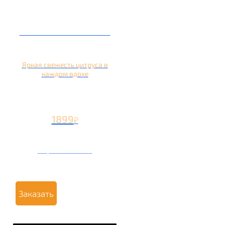
Кальян на апельсине
Яркая свежесть цитруса в
каждом вдохе
1899
₽
Вторая чаша +799
₽
Заказать