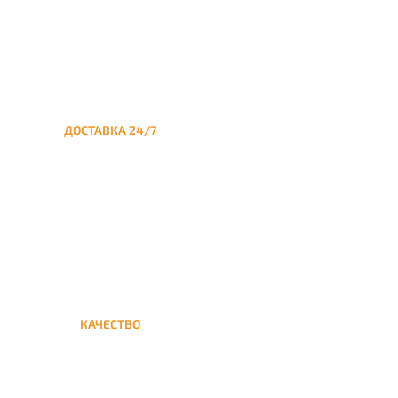
ДОСТАВКА 24/7
Круглосуточная доставка
кальяна из Москвы на дом в
Новогиреево
КАЧЕСТВО
Мы дорожим своим именем,
а потому и кальяны и сервис
на высшем уровне