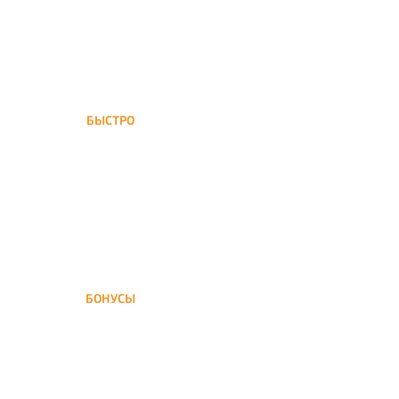
БЫСТРО
Новогиреево обслуживается
нашей курьерской службой
БОНУСЫ
Заказать доставку кальяна
на дом — значит получить
бонусы для следующей