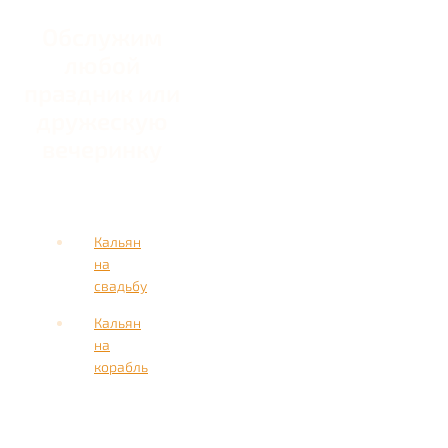
Обслужим
любой
праздник или
дружескую
вечеринку
Кальян
на
свадьбу
Кальян
на
корабль