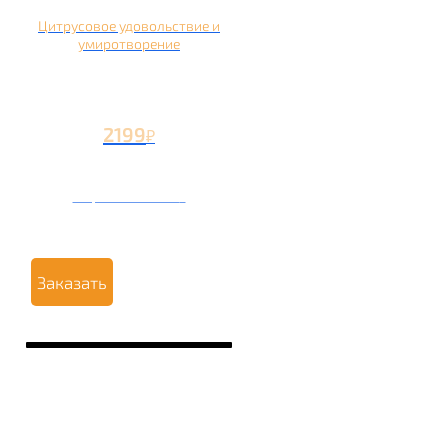
Цитрусовое удовольствие и
умиротворение
2199
₽
Вторая чаша +1199
₽
Заказать