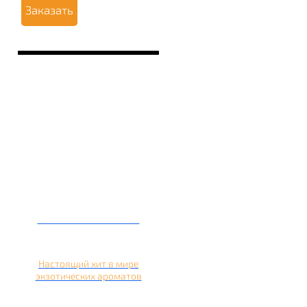
Заказать
Кальян на кокосе
Настоящий хит в мире
экзотических ароматов