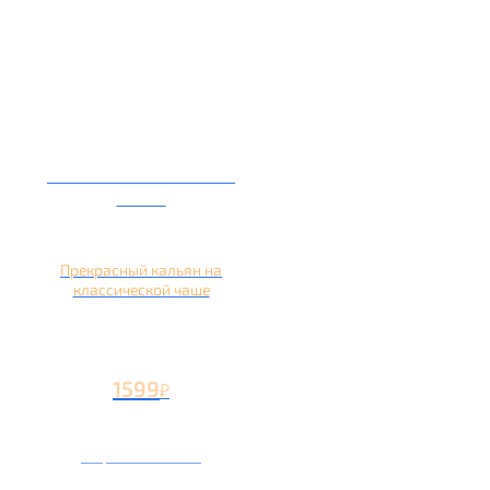
Кальян на глиняной
чаше
Прекрасный кальян на
классической чаше
1599
₽
Вторая чаша +499
₽