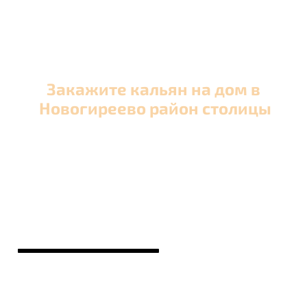
Закажите кальян на дом в
Новогиреево район столицы
Оперативная круглосуточная доставка кальяна
в Новогиреево район