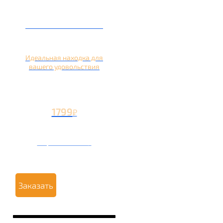
Кальян на лимоне
Идеальная находка для
вашего удовольствия
1799
₽
Вторая чаша +799
₽
Заказать