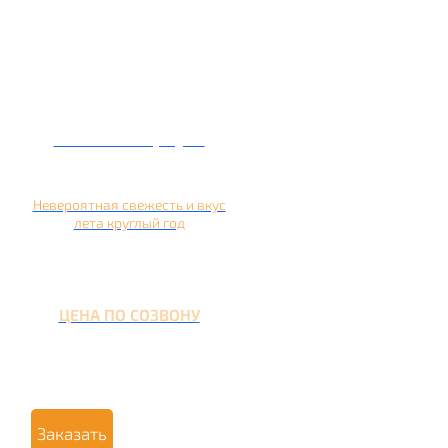
Кальян на арбузе
Невероятная свежесть и вкус
лета круглый год
ЦЕНА ПО СОЗВОНУ
Заказать