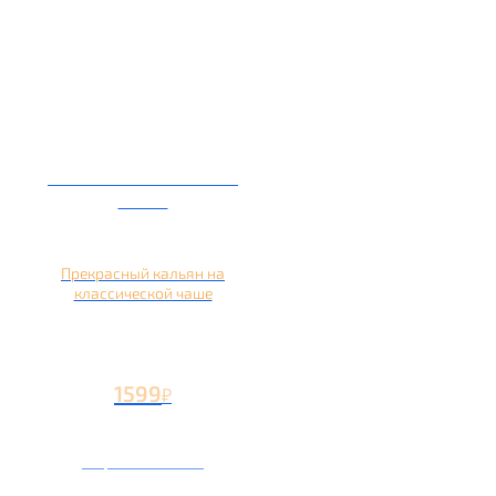
Кальян на глиняной
чаше
Прекрасный кальян на
классической чаше
1599
₽
Вторая чаша +499
₽