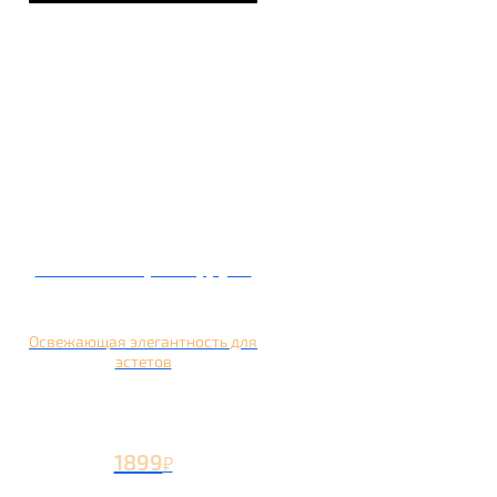
Кальян на грейпфруте
Освежающая элегантность для
эстетов
1899
₽