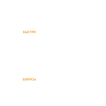
БЫСТРО
Тёплый Стан обслуживается
нашей курьерской службой
БОНУСЫ
Заказать доставку кальяна
на дом — значит получить
бонусы для следующей