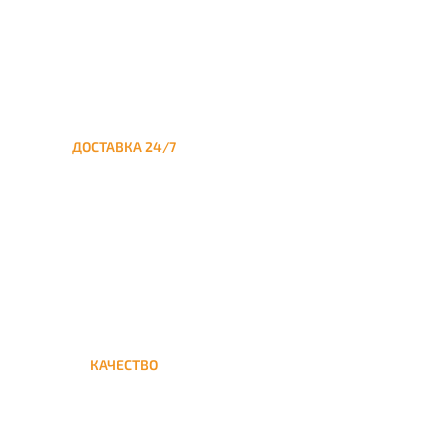
ДОСТАВКА 24/7
Круглосуточная доставка
кальяна из Москвы на дом в
Тёплый Стан
КАЧЕСТВО
Мы дорожим своим именем,
а потому и кальяны и сервис
на высшем уровне