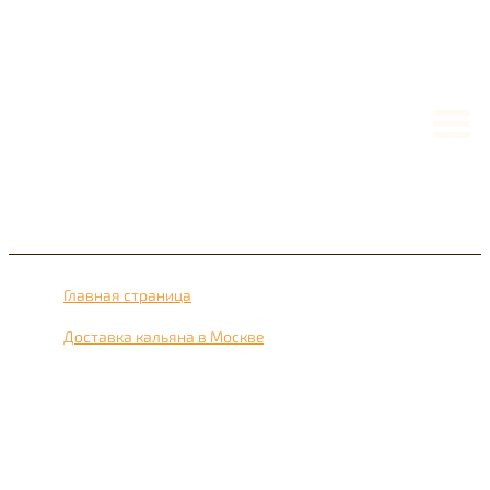
Главная страница
›
Доставка кальяна в Москве
›
Доставка кальяна рядом с метро Тёплый Стан 24 часа в
сутки