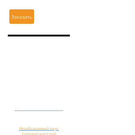
Заказать
Кальян на ананасе
Незабываемый вкус
тропического рая