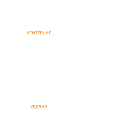
КЕЙТЕРИНГ
Кейтеринг — доставка
кальяна на час или
несколько при
обслуживании вечеринок
УДОБНО
Вы можете заказать кальян
домой в любое время, а
заберем когда Вам удобно