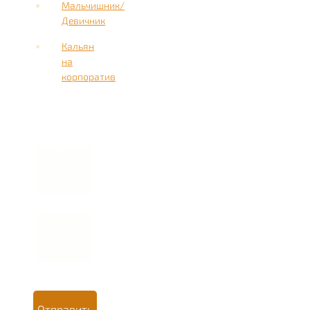
Мальчишник/
Девичник
Кальян
на
корпоратив
Имя
Номер
телефона *
Отправить