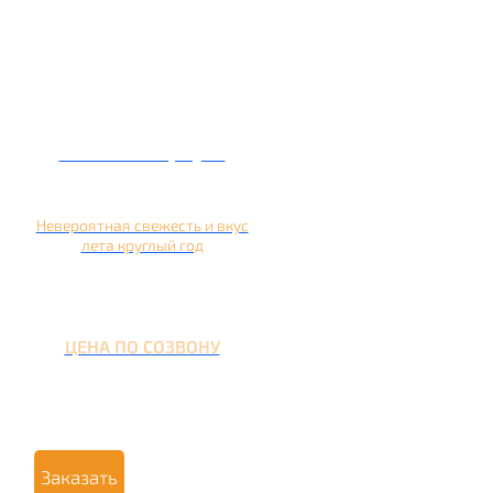
Кальян на арбузе
Невероятная свежесть и вкус
лета круглый год
ЦЕНА ПО СОЗВОНУ
Заказать