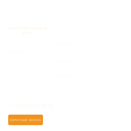
ВАШ УЮТНЫЙ LOUNGE НА
ДОМУ
Главная
Кальяны
Кейтеринг
Блог
Контакты
+7 (999) 855-10-10
ОБРАТНЫЙ ЗВОНОК