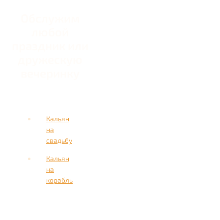
Обслужим
любой
праздник или
дружескую
вечеринку
Кальян
на
свадьбу
Кальян
на
корабль