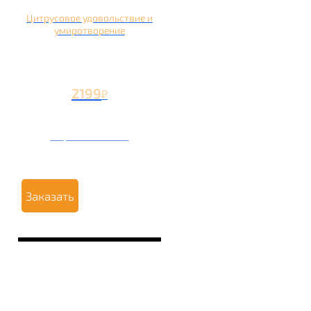
Цитрусовое удовольствие и
умиротворение
2199
₽
Вторая чаша +1199
₽
Заказать