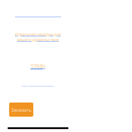
Кальян на лимоне
Идеальная находка для
вашего удовольствия
1799
₽
Вторая чаша +799
₽
Заказать