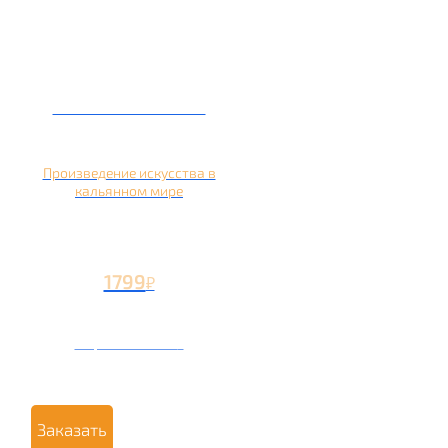
Кальян на банане
Произведение искусства в
кальянном мире
1799
₽
Вторая чаша +799
₽
Заказать