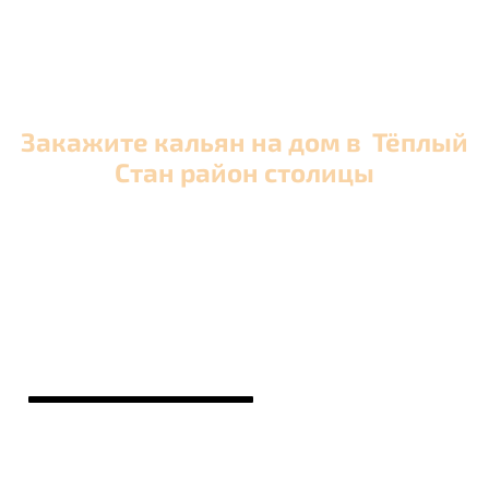
Закажите кальян на дом в Тёплый
Стан район столицы
Оперативная круглосуточная доставка кальяна
в Тёплый Стан район