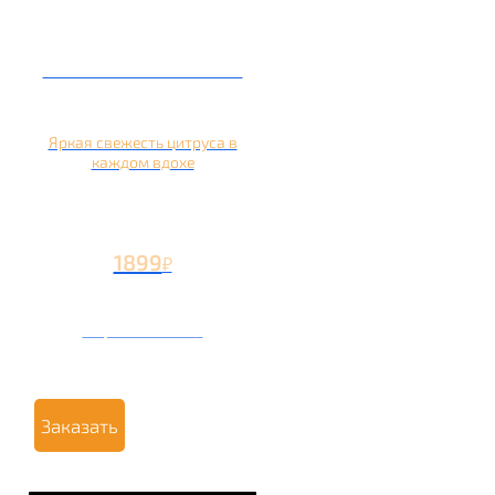
Кальян на апельсине
Яркая свежесть цитруса в
каждом вдохе
1899
₽
Вторая чаша +799
₽
Заказать