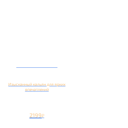
Кальян на манго
Изысканный кальян для ярких
впечатлений
2199
₽