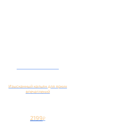
Кальян на манго
Изысканный кальян для ярких
впечатлений
2199
₽