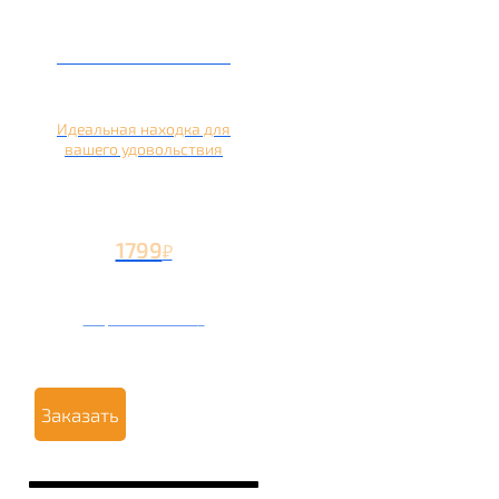
Кальян на лимоне
Идеальная находка для
вашего удовольствия
1799
₽
Вторая чаша +799
₽
Заказать