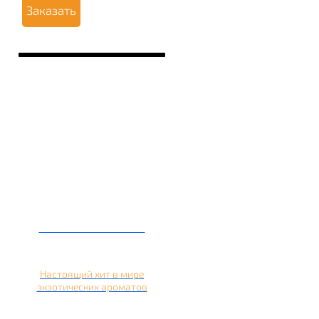
Заказать
Кальян на кокосе
Настоящий хит в мире
экзотических ароматов