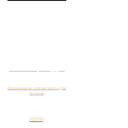
Кальян на грейпфруте
Освежающая элегантность для
эстетов
1899
₽