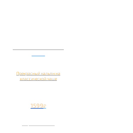
Кальян на глиняной
чаше
Прекрасный кальян на
классической чаше
1599
₽
Вторая чаша +499
₽