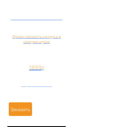
Кальян на апельсине
Яркая свежесть цитруса в
каждом вдохе
1899
₽
Вторая чаша +799
₽
Заказать