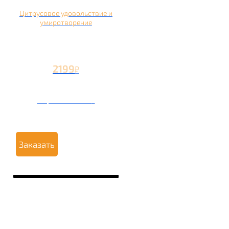
Цитрусовое удовольствие и
умиротворение
2199
₽
Вторая чаша +1199
₽
Заказать