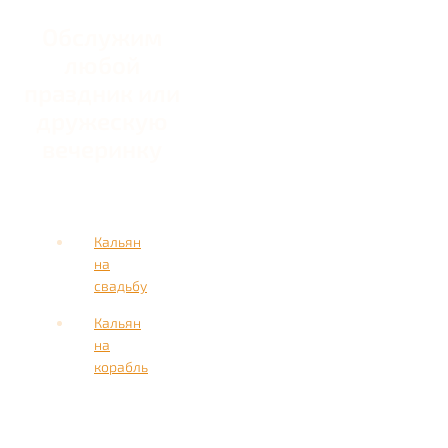
Обслужим
любой
праздник или
дружескую
вечеринку
Кальян
на
свадьбу
Кальян
на
корабль