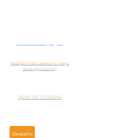
Кальян на арбузе
Невероятная свежесть и вкус
лета круглый год
ЦЕНА ПО СОЗВОНУ
Заказать