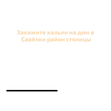
Закажите кальян на дом в
Савёлки район столицы
Оперативная круглосуточная доставка кальяна
в Савёлки район