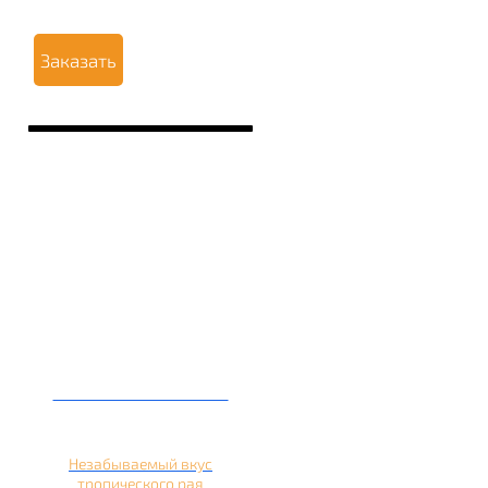
Заказать
Кальян на ананасе
Незабываемый вкус
тропического рая