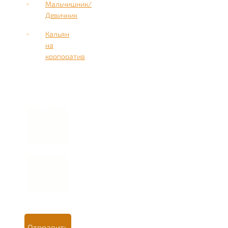
Мальчишник/
Девичник
Кальян
на
корпоратив
Имя
Номер
телефона *
Отправить