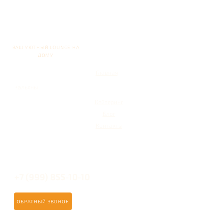
ВАШ УЮТНЫЙ LOUNGE НА
ДОМУ
Главная
Кальяны
Кейтеринг
Блог
Контакты
+7 (999) 855-10-10
ОБРАТНЫЙ ЗВОНОК