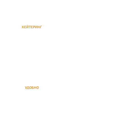
КЕЙТЕРИНГ
Кейтеринг — доставка
кальяна на час или
несколько при
обслуживании вечеринок
УДОБНО
Вы можете заказать кальян
домой в любое время, а
заберем когда Вам удобно