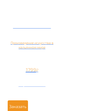
Кальян на банане
Произведение искусства в
кальянном мире
1799
₽
Вторая чаша +799
₽
Заказать