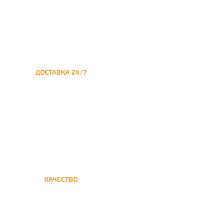
ДОСТАВКА 24/7
Круглосуточная доставка
кальяна из Москвы на дом в
Савёлки
КАЧЕСТВО
Мы дорожим своим именем,
а потому и кальяны и сервис
на высшем уровне