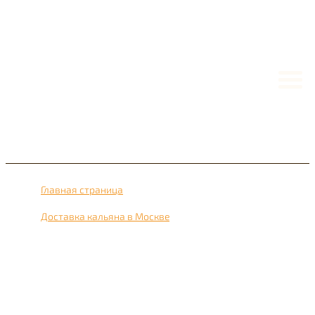
Главная страница
›
Доставка кальяна в Москве
›
Доставка кальяна рядом с метро Савёлки 24 часа в
сутки