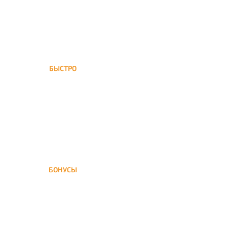
БЫСТРО
Савёлки обслуживается
нашей курьерской службой
БОНУСЫ
Заказать доставку кальяна
на дом — значит получить
бонусы для следующей