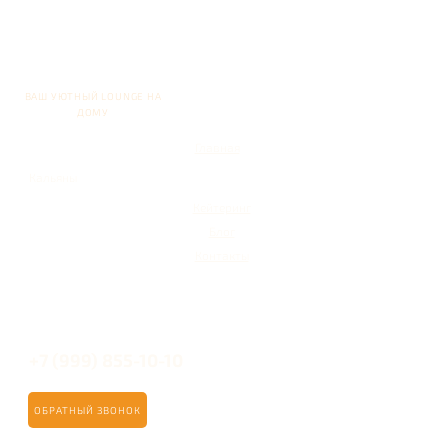
ВАШ УЮТНЫЙ LOUNGE НА
ДОМУ
Главная
Кальяны
Кейтеринг
Блог
Контакты
+7 (999) 855-10-10
ОБРАТНЫЙ ЗВОНОК