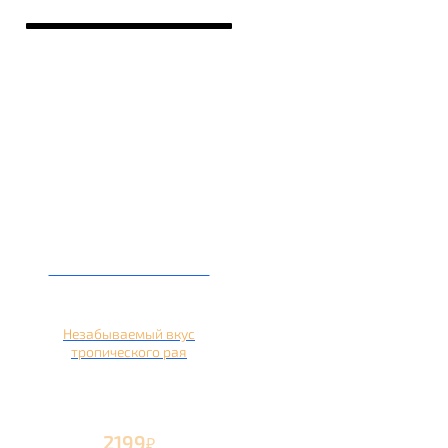
Кальян на ананасе
Незабываемый вкус
тропического рая
2199
₽