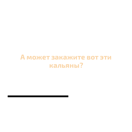
позвольте себе погрузиться в восточную
атмосферу в своей любимой обстановке!
А может закажите вот эти
кальяны?