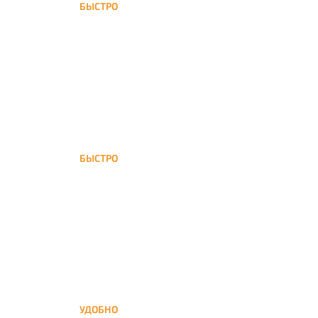
БЫСТРО
Доставка внутри МКАД в
течении максимум одного
часа
БЫСТРО
Доставка внутри МКАД в
течении максимум одного
часа
УДОБНО