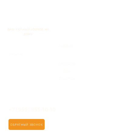
ВАШ УЮТНЫЙ LOUNGE НА
ДОМУ
Главная
Кальяны
Кейтеринг
Блог
Контакты
+7 (999) 855-10-10
ОБРАТНЫЙ ЗВОНОК