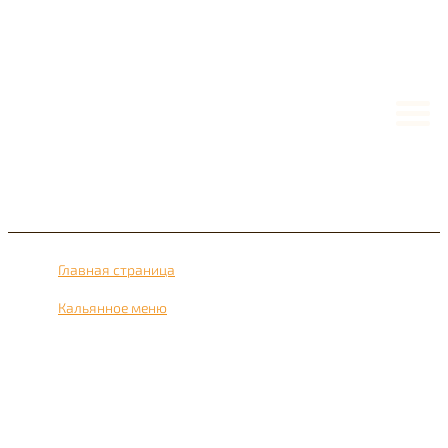
Главная страница
›
Кальянное меню
›
Заказать Кальян на апельсине с оперативной доставкой
на дом