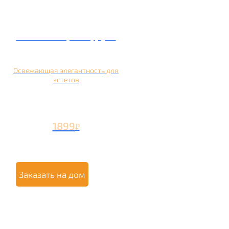
Кальян на грейпфруте
Освежающая элегантность для
эстетов
1899
₽
Заказать на дом