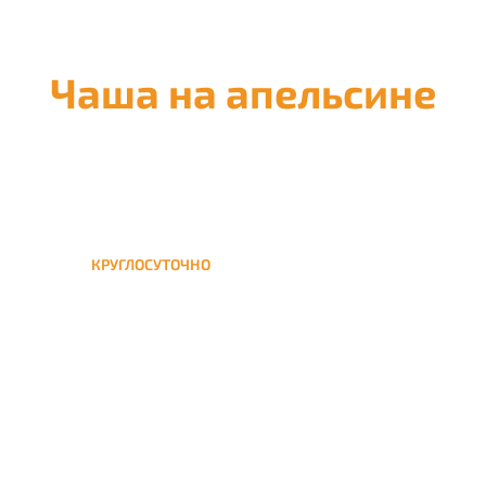
Чаша на апельсине
КРУГЛОСУТОЧНО
Доставка кальянов по
Москве и ближайшим
городам области 24/7