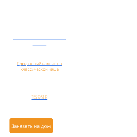
Кальян на глиняной
чаше
Прекрасный кальян на
классической чаше
1599
₽
Заказать на дом