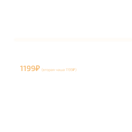
Цена
1199₽
(вторая чаша 1199₽)
Состав набора
Сумка для кальяна - 1 шт. на кальян
Забитая чаша - по количеству в заказе