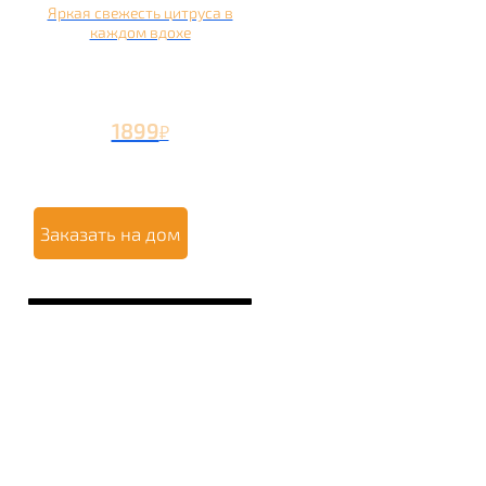
Яркая свежесть цитруса в
каждом вдохе
1899
₽
Заказать на дом