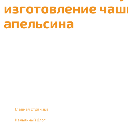
изготовление чаши
апельсина
Если вы истинный ценитель кальяна, то наверняка иска
вам уникальный рецепт и расскажем как сделать кальян 
Главная страница
›
Кальянный блог
›