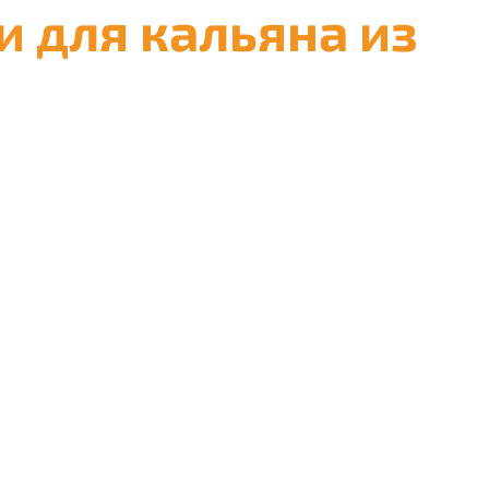
 для кальяна из
ли новые и оригинальные способы забивки чаш. Мы предла
на апельсине.